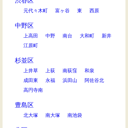
渋谷区
元代々木町
富ヶ谷
東
西原
中野区
上高田
中野
南台
大和町
新井
江原町
杉並区
上井草
上荻
南荻窪
和泉
成田東
永福
浜田山
阿佐谷北
高円寺南
豊島区
北大塚
南大塚
南池袋