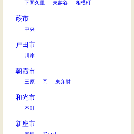
下間久里
東越谷
相模町
蕨市
中央
戸田市
川岸
朝霞市
三原
岡
東弁財
和光市
本町
新座市