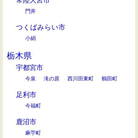
常陸大宮市
門井
つくばみらい市
小絹
栃木県
宇都宮市
今泉
滝の原
西川田東町
鶴田町
足利市
今福町
鹿沼市
麻苧町