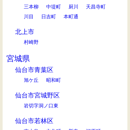
三本柳
中堤町
厨川
天昌寺町
川目
日吉町
本町通
北上市
村崎野
宮城県
仙台市青葉区
旭ケ丘
昭和町
仙台市宮城野区
岩切字洞ノ口東
仙台市若林区