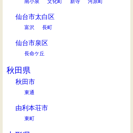
南小泉
文化町
新寺
河原町
仙台市太白区
富沢
長町
仙台市泉区
長命ケ丘
秋田県
秋田市
東通
由利本荘市
東町