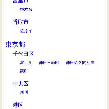
富里市
根木名
香取市
佐原イ
東京都
千代田区
富士見
神田三崎町
神田佐久間河岸
麹町
中央区
新川
港区