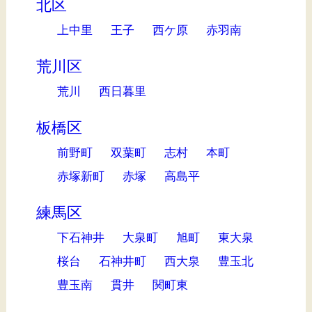
北区
上中里
王子
西ケ原
赤羽南
荒川区
荒川
西日暮里
板橋区
前野町
双葉町
志村
本町
赤塚新町
赤塚
高島平
練馬区
下石神井
大泉町
旭町
東大泉
桜台
石神井町
西大泉
豊玉北
豊玉南
貫井
関町東