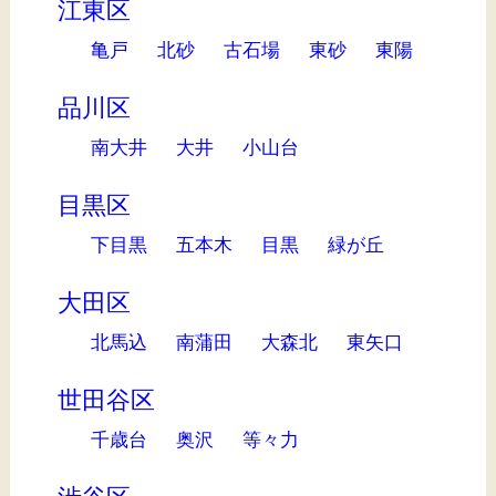
江東区
亀戸
北砂
古石場
東砂
東陽
品川区
南大井
大井
小山台
目黒区
下目黒
五本木
目黒
緑が丘
大田区
北馬込
南蒲田
大森北
東矢口
世田谷区
千歳台
奥沢
等々力