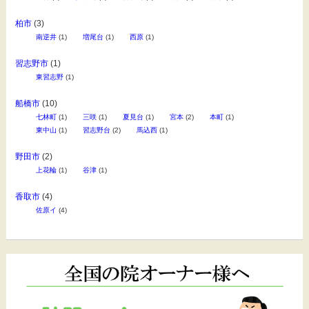
柏市
(3)
南逆井
(1)
増尾台
(1)
西原
(1)
習志野市
(1)
東習志野
(1)
船橋市
(10)
七林町
(1)
三咲
(1)
夏見台
(1)
宮本
(2)
本町
(1)
東中山
(1)
習志野台
(2)
馬込西
(1)
野田市
(2)
上花輪
(1)
谷津
(1)
香取市
(4)
佐原イ
(4)