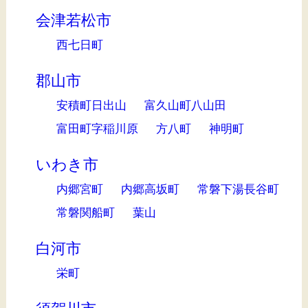
会津若松市
西七日町
郡山市
安積町日出山
富久山町八山田
富田町字稲川原
方八町
神明町
いわき市
内郷宮町
内郷高坂町
常磐下湯長谷町
常磐関船町
葉山
白河市
栄町