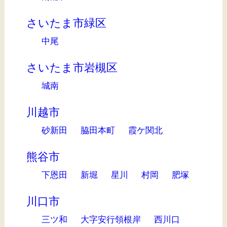
さいたま市緑区
中尾
さいたま市岩槻区
城南
川越市
砂新田
脇田本町
霞ケ関北
熊谷市
下恩田
新堀
星川
村岡
肥塚
川口市
三ツ和
大字安行領根岸
西川口