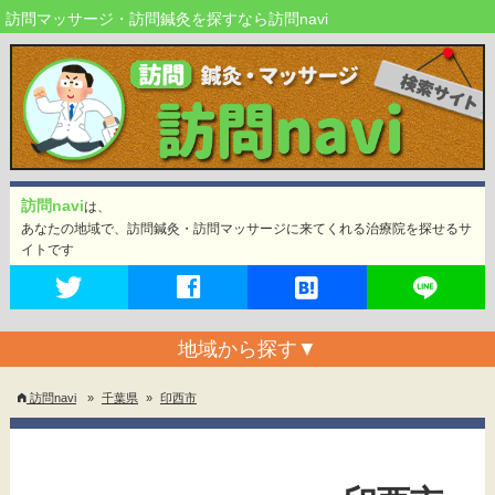
訪問マッサージ・訪問鍼灸を探すなら訪問navi
訪問navi
は、
あなたの地域で、訪問鍼灸・訪問マッサージに来てくれる治療院を探せるサ
イトです
地域から探す
▼
訪問navi
»
千葉県
»
印西市