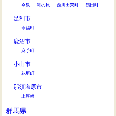
今泉
滝の原
西川田東町
鶴田町
足利市
今福町
鹿沼市
麻苧町
小山市
花垣町
那須塩原市
上厚崎
群馬県