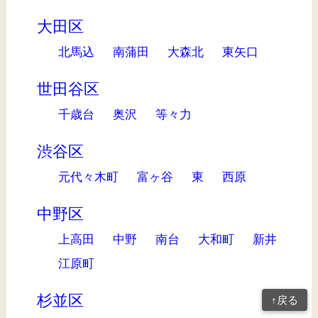
大田区
北馬込
南蒲田
大森北
東矢口
世田谷区
千歳台
奥沢
等々力
渋谷区
元代々木町
富ヶ谷
東
西原
中野区
上高田
中野
南台
大和町
新井
江原町
杉並区
↑戻る