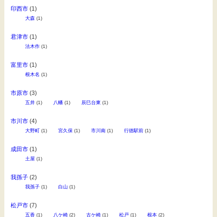
印西市
(1)
大森
(1)
君津市
(1)
法木作
(1)
富里市
(1)
根木名
(1)
市原市
(3)
五井
(1)
八幡
(1)
辰巳台東
(1)
市川市
(4)
大野町
(1)
宮久保
(1)
市川南
(1)
行徳駅前
(1)
成田市
(1)
土屋
(1)
我孫子
(2)
我孫子
(1)
白山
(1)
松戸市
(7)
五香
(1)
八ケ崎
(2)
古ケ崎
(1)
松戸
(1)
根本
(2)