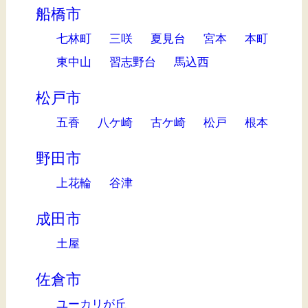
船橋市
七林町
三咲
夏見台
宮本
本町
東中山
習志野台
馬込西
松戸市
五香
八ケ崎
古ケ崎
松戸
根本
野田市
上花輪
谷津
成田市
土屋
佐倉市
ユーカリが丘