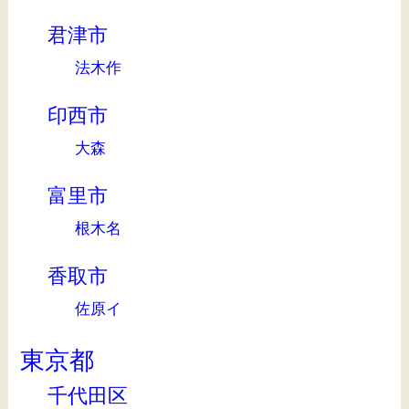
君津市
法木作
印西市
大森
富里市
根木名
香取市
佐原イ
東京都
千代田区