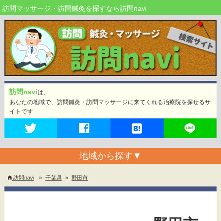
訪問マッサージ・訪問鍼灸を探すなら訪問navi
訪問navi
は、
あなたの地域で、訪問鍼灸・訪問マッサージに来てくれる治療院を探せるサ
イトです
地域から探す
▼
訪問navi
»
千葉県
»
野田市