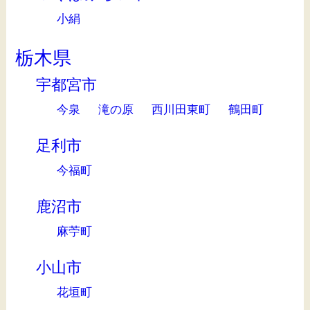
小絹
栃木県
宇都宮市
今泉
滝の原
西川田東町
鶴田町
足利市
今福町
鹿沼市
麻苧町
小山市
花垣町