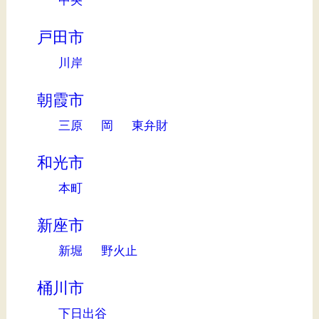
中央
戸田市
川岸
朝霞市
三原
岡
東弁財
和光市
本町
新座市
新堀
野火止
桶川市
下日出谷