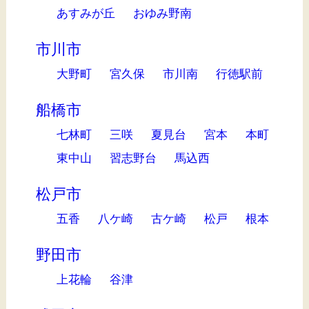
あすみが丘
おゆみ野南
市川市
大野町
宮久保
市川南
行徳駅前
船橋市
七林町
三咲
夏見台
宮本
本町
東中山
習志野台
馬込西
松戸市
五香
八ケ崎
古ケ崎
松戸
根本
野田市
上花輪
谷津