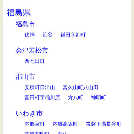
福島県
福島市
伏拝
笹谷
鎌田字卸町
会津若松市
西七日町
郡山市
安積町日出山
富久山町八山田
富田町字稲川原
方八町
神明町
いわき市
内郷宮町
内郷高坂町
常磐下湯長谷町