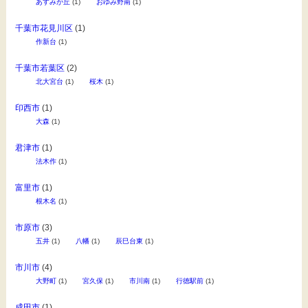
あすみが丘
(1)
おゆみ野南
(1)
千葉市花見川区
(1)
作新台
(1)
千葉市若葉区
(2)
北大宮台
(1)
桜木
(1)
印西市
(1)
大森
(1)
君津市
(1)
法木作
(1)
富里市
(1)
根木名
(1)
市原市
(3)
五井
(1)
八幡
(1)
辰巳台東
(1)
市川市
(4)
大野町
(1)
宮久保
(1)
市川南
(1)
行徳駅前
(1)
成田市
(1)