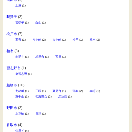
土屋
(1)
我孫子
(2)
我孫子
(1)
白山
(1)
松戸市
(7)
五香
(1)
八ケ崎
(2)
古ケ崎
(1)
松戸
(1)
根本
(2)
柏市
(3)
南逆井
(1)
増尾台
(1)
西原
(1)
習志野市
(1)
東習志野
(1)
船橋市
(10)
七林町
(1)
三咲
(1)
夏見台
(1)
宮本
(2)
本町
(1)
東中山
(1)
習志野台
(2)
馬込西
(1)
野田市
(2)
上花輪
(1)
谷津
(1)
香取市
(4)
佐原イ
(4)