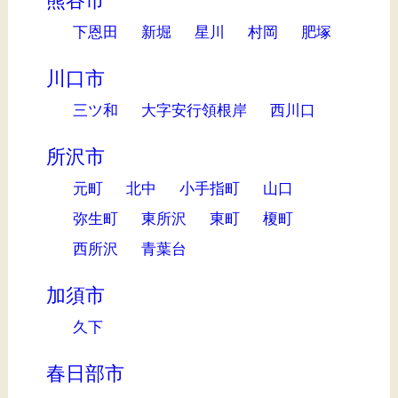
熊谷市
下恩田
新堀
星川
村岡
肥塚
川口市
三ツ和
大字安行領根岸
西川口
所沢市
元町
北中
小手指町
山口
弥生町
東所沢
東町
榎町
西所沢
青葉台
加須市
久下
春日部市