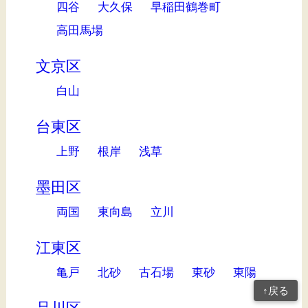
四谷
大久保
早稲田鶴巻町
高田馬場
文京区
白山
台東区
上野
根岸
浅草
墨田区
両国
東向島
立川
江東区
亀戸
北砂
古石場
東砂
東陽
↑戻る