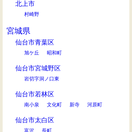
北上市
村崎野
宮城県
仙台市青葉区
旭ケ丘
昭和町
仙台市宮城野区
岩切字洞ノ口東
仙台市若林区
南小泉
文化町
新寺
河原町
仙台市太白区
富沢
長町