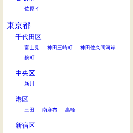
佐原イ
東京都
千代田区
富士見
神田三崎町
神田佐久間河岸
麹町
中央区
新川
港区
三田
南麻布
高輪
新宿区