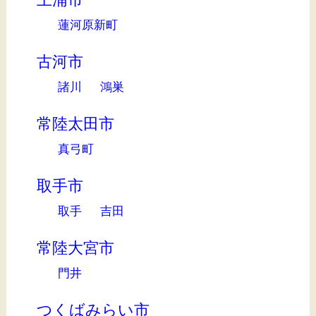
蓮河原新町
古河市
諸川
鴻巣
常陸太田市
真弓町
取手市
取手
吉田
常陸大宮市
門井
つくばみらい市