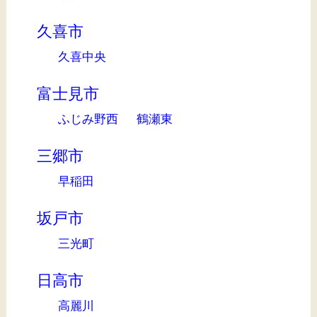
久喜市
久喜中央
富士見市
ふじみ野西
鶴瀬東
三郷市
早稲田
坂戸市
三光町
日高市
高麗川