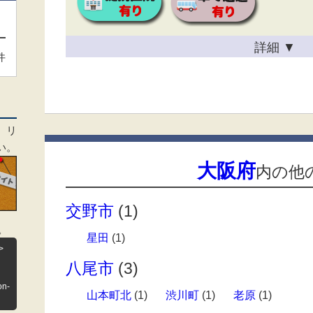
詳細
▼
件
、リ
い。
大阪府
内の他
交野市
(1)
。
星田
(1)
>
八尾市
(3)
on-
山本町北
(1)
渋川町
(1)
老原
(1)