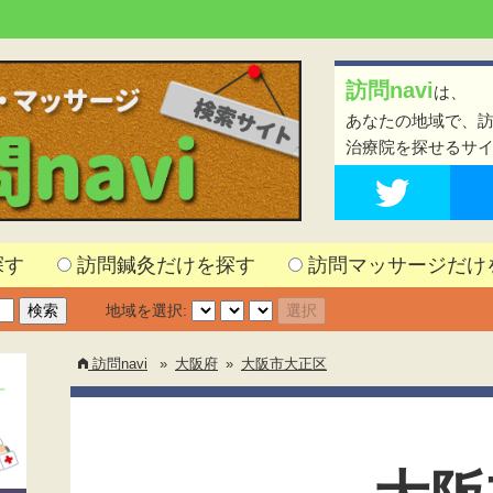
訪問navi
は、
あなたの地域で、
治療院を探せるサ
探す
訪問鍼灸だけを探す
訪問マッサージだけ
地域を選択:
訪問navi
»
大阪府
»
大阪市大正区