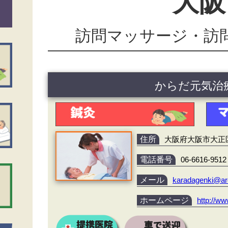
大阪
訪問マッサージ・訪
からだ元気治
住所
大阪府大阪市大正区泉
電話番号
06-6616-9512
メール
karadagenki@ar
ホームページ
http://w