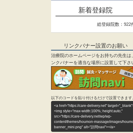
新着登録院
総登録院数：922
リンクバナー設置のお願い
治療院のホームページをお持ちの先生は
ンクバナーを適当な場所に設置して下さ
以下のコードを貼り付けるだけで設置できます
<a href="https://care-delivery.net" target="_blank"
<img style="max-width:100%; height:auto;"
src="https://care-delivery.net/wp/wp-
content/themes/houmon-massage/images/houm
banner_mini.png" alt="訪問navi"></a>