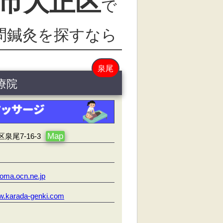
市大正区
で
問鍼灸を探すなら
泉尾
療院
Map
尾7-16-3
oma.ocn.ne.jp
ww.karada-genki.com