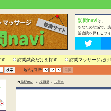
訪問navi
は、
あなたの地域で、
治療院を探せるサ
探す
訪問鍼灸だけを探す
訪問マッサージだけ
地域を選択:
訪問navi
»
福岡県
»
古賀市