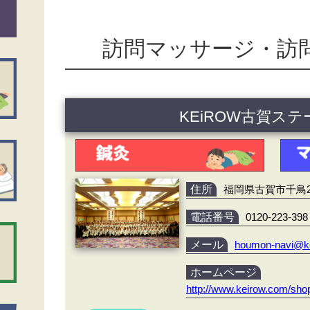
訪問マッサージ・訪
KEiROW古賀ス
住所
福岡県古賀市千鳥2
電話番号
0120-223-398
メール
houmon-navi@k
ホームページ
http://www.keirow.com/sho