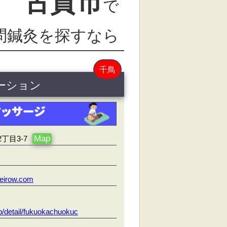
古賀市
で
問鍼灸を探すなら
千鳥
テーション
Map
丁目3-7
eirow.com
p/detail/fukuokachuokuc