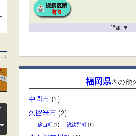
件
詳細
▼
、リ
い。
福岡県
内の他
中間市
(1)
。
>
久留米市
(2)
篠山町
(1)
諏訪野町
(1)
on-