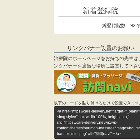
新着登録院
総登録院数：922
リンクバナー設置のお願い
治療院のホームページをお持ちの先生は
ンクバナーを適当な場所に設置して下さ
以下のコードを貼り付けるだけで設置できます
<a href="https://care-delivery.net" target="_blank"
<img style="max-width:100%; height:auto;"
src="https://care-delivery.net/wp/wp-
content/themes/houmon-massage/images/houm
banner_mini.png" alt="訪問navi"></a>