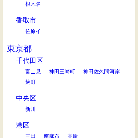
根木名
香取市
佐原イ
東京都
千代田区
富士見
神田三崎町
神田佐久間河岸
麹町
中央区
新川
港区
三田
南麻布
高輪