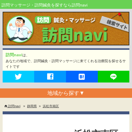
訪問マッサージ・訪問鍼灸を探すなら訪問navi
訪問navi
は、
あなたの地域で、訪問鍼灸・訪問マッサージに来てくれる治療院を探せるサ
イトです
地域から探す
▼
訪問navi
»
静岡県
»
浜松市南区