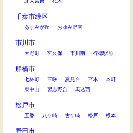
北大宮台
桜木
千葉市緑区
あすみが丘
おゆみ野南
市川市
大野町
宮久保
市川南
行徳駅前
船橋市
七林町
三咲
夏見台
宮本
本町
東中山
習志野台
馬込西
松戸市
五香
八ケ崎
古ケ崎
松戸
根本
野田市