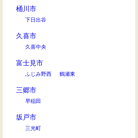
桶川市
下日出谷
久喜市
久喜中央
富士見市
ふじみ野西
鶴瀬東
三郷市
早稲田
坂戸市
三光町