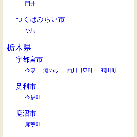
門井
つくばみらい市
小絹
栃木県
宇都宮市
今泉
滝の原
西川田東町
鶴田町
足利市
今福町
鹿沼市
麻苧町