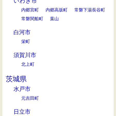
いわき市
内郷宮町
内郷高坂町
常磐下湯長谷町
常磐関船町
葉山
白河市
栄町
須賀川市
北上町
茨城県
水戸市
元吉田町
日立市