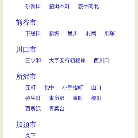
砂新田
脇田本町
霞ケ関北
熊谷市
下恩田
新堀
星川
村岡
肥塚
川口市
三ツ和
大字安行領根岸
西川口
所沢市
元町
北中
小手指町
山口
弥生町
東所沢
東町
榎町
西所沢
青葉台
加須市
久下