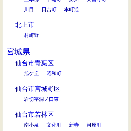
川目
日吉町
本町通
北上市
村崎野
宮城県
仙台市青葉区
旭ケ丘
昭和町
仙台市宮城野区
岩切字洞ノ口東
仙台市若林区
南小泉
文化町
新寺
河原町