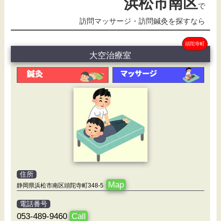
浜松市南区
で
訪問マッサージ・訪問鍼灸を探すなら
頭陀寺町
大空治療室
住所
Map
静岡県浜松市南区頭陀寺町348-5
電話番号
053-489-9460
Call