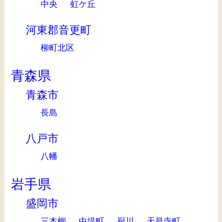
中央
虹ケ丘
河東郡音更町
柳町北区
青森県
青森市
長島
八戸市
八幡
岩手県
盛岡市
三本柳
中堤町
厨川
天昌寺町