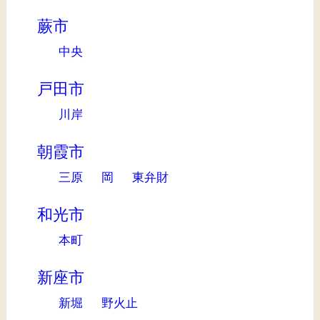
蕨市
中央
戸田市
川岸
朝霞市
三原
岡
東弁財
和光市
本町
新座市
新堀
野火止