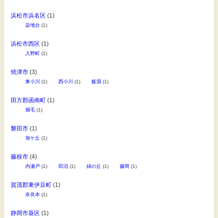
浜松市浜名区
(1)
染地台
(1)
浜松市西区
(1)
入野町
(1)
焼津市
(3)
東小川
(1)
西小川
(1)
飯淵
(1)
田方郡函南町
(1)
畑毛
(1)
磐田市
(1)
旭ケ丘
(1)
藤枝市
(4)
内瀬戸
(1)
田沼
(1)
緑の丘
(1)
藤岡
(1)
賀茂郡東伊豆町
(1)
奈良本
(1)
静岡市葵区
(1)