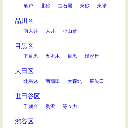
亀戸
北砂
古石場
東砂
東陽
品川区
南大井
大井
小山台
目黒区
下目黒
五本木
目黒
緑が丘
大田区
北馬込
南蒲田
大森北
東矢口
世田谷区
千歳台
奥沢
等々力
渋谷区