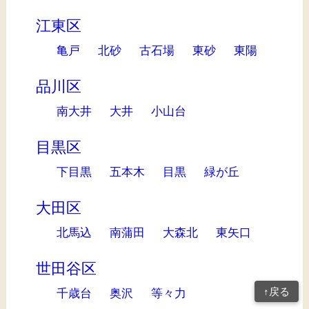
江東区
亀戸
北砂
古石場
東砂
東陽
品川区
南大井
大井
小山台
目黒区
下目黒
五本木
目黒
緑が丘
大田区
北馬込
南蒲田
大森北
東矢口
世田谷区
↑戻る
千歳台
奥沢
等々力