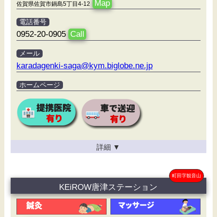
Map
佐賀県佐賀市鍋島5丁目4-12
電話番号
0952-20-0905
Call
メール
karadagenki-saga@kym.biglobe.ne.jp
ホームページ
詳細
▼
町田字観音山
KEiROW唐津ステーション