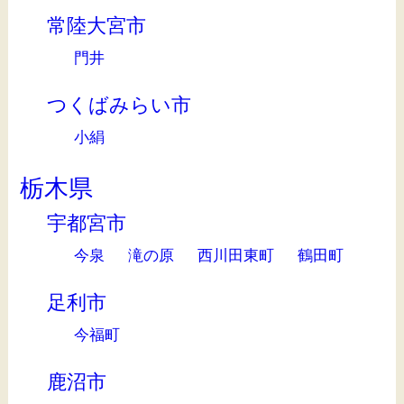
常陸大宮市
門井
つくばみらい市
小絹
栃木県
宇都宮市
今泉
滝の原
西川田東町
鶴田町
足利市
今福町
鹿沼市