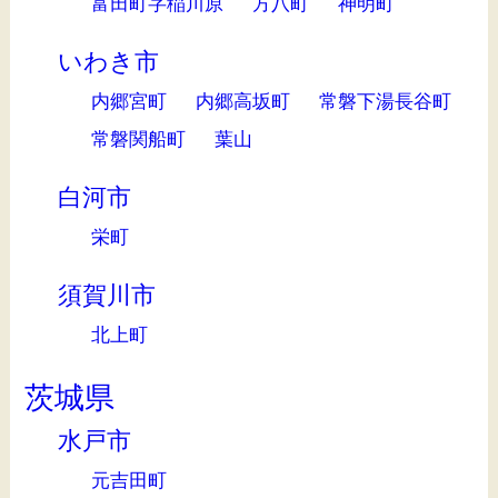
富田町字稲川原
方八町
神明町
いわき市
内郷宮町
内郷高坂町
常磐下湯長谷町
常磐関船町
葉山
白河市
栄町
須賀川市
北上町
茨城県
水戸市
元吉田町