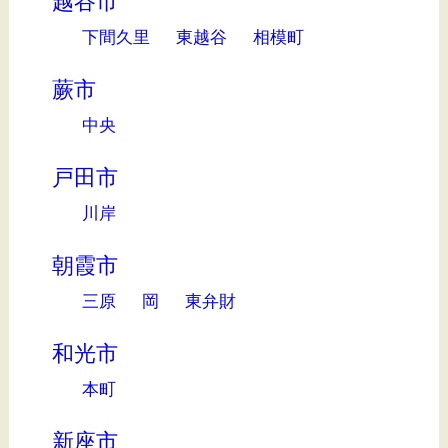
越谷市
下間久里
東越谷
相模町
蕨市
中央
戸田市
川岸
朝霞市
三原
岡
東弁財
和光市
本町
新座市