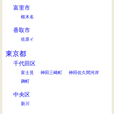
富里市
根木名
香取市
佐原イ
東京都
千代田区
富士見
神田三崎町
神田佐久間河岸
麹町
中央区
新川