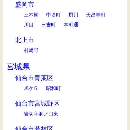
盛岡市
三本柳
中堤町
厨川
天昌寺町
川目
日吉町
本町通
北上市
村崎野
宮城県
仙台市青葉区
旭ケ丘
昭和町
仙台市宮城野区
岩切字洞ノ口東
仙台市若林区