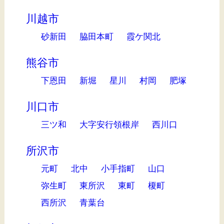
川越市
砂新田
脇田本町
霞ケ関北
熊谷市
下恩田
新堀
星川
村岡
肥塚
川口市
三ツ和
大字安行領根岸
西川口
所沢市
元町
北中
小手指町
山口
弥生町
東所沢
東町
榎町
西所沢
青葉台