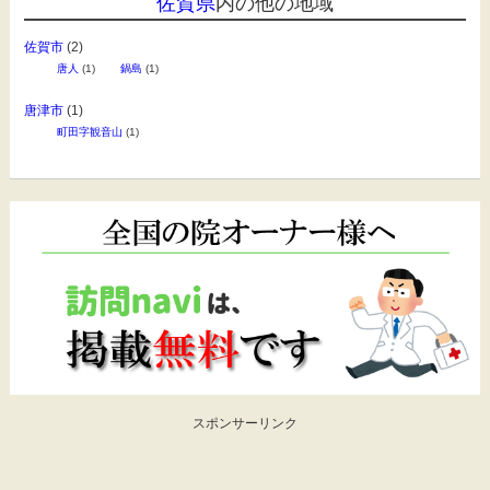
佐賀県
内の他の地域
佐賀市
(2)
唐人
(1)
鍋島
(1)
唐津市
(1)
町田字観音山
(1)
スポンサーリンク