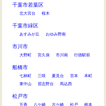
千葉市若葉区
北大宮台
桜木
千葉市緑区
あすみが丘
おゆみ野南
市川市
大野町
宮久保
市川南
行徳駅前
船橋市
七林町
三咲
夏見台
宮本
本町
東中山
習志野台
馬込西
松戸市
五香
八ケ崎
古ケ崎
松戸
根本