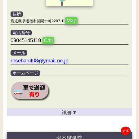
住所
Map
鹿児島県指宿市開聞十町2287-1
電話番号
09045145119
Call
メール
rosehari408@ymail.ne.jp
ホームページ
詳細
▼
岩本
岩本鍼灸院