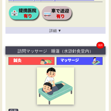
詳細
▼
池田
訪問マッサージ 睡蓮（水滸針灸堂内）
住所