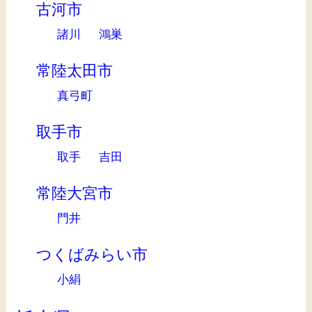
古河市
諸川
鴻巣
常陸太田市
真弓町
取手市
取手
吉田
常陸大宮市
門井
つくばみらい市
小絹