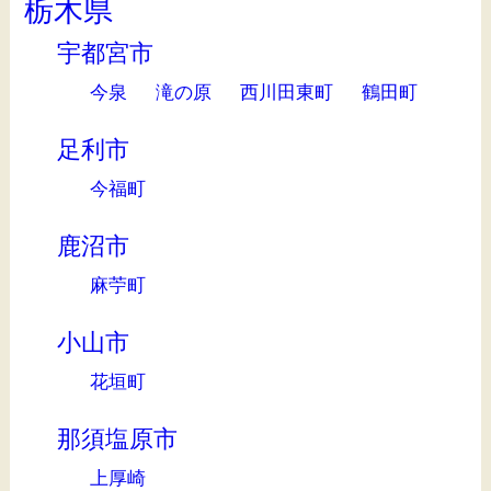
栃木県
宇都宮市
今泉
滝の原
西川田東町
鶴田町
足利市
今福町
鹿沼市
麻苧町
小山市
花垣町
那須塩原市
上厚崎