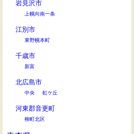
岩見沢市
上幌向南一条
江別市
東野幌本町
千歳市
新富
北広島市
中央
虹ケ丘
河東郡音更町
柳町北区