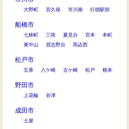
大野町
宮久保
市川南
行徳駅前
船橋市
七林町
三咲
夏見台
宮本
本町
東中山
習志野台
馬込西
松戸市
五香
八ケ崎
古ケ崎
松戸
根本
野田市
上花輪
谷津
成田市
土屋