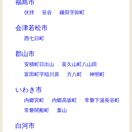
福島市
伏拝
笹谷
鎌田字卸町
会津若松市
西七日町
郡山市
安積町日出山
富久山町八山田
富田町字稲川原
方八町
神明町
いわき市
内郷宮町
内郷高坂町
常磐下湯長谷町
常磐関船町
葉山
白河市