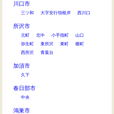
川口市
三ツ和
大字安行領根岸
西川口
所沢市
元町
北中
小手指町
山口
弥生町
東所沢
東町
榎町
西所沢
青葉台
加須市
久下
春日部市
中央
鴻巣市