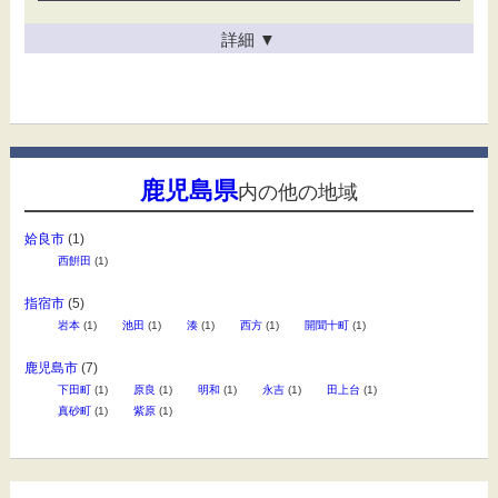
詳細
▼
鹿児島県
内の他の地域
姶良市
(1)
西餠田
(1)
指宿市
(5)
岩本
(1)
池田
(1)
湊
(1)
西方
(1)
開聞十町
(1)
鹿児島市
(7)
下田町
(1)
原良
(1)
明和
(1)
永吉
(1)
田上台
(1)
真砂町
(1)
紫原
(1)