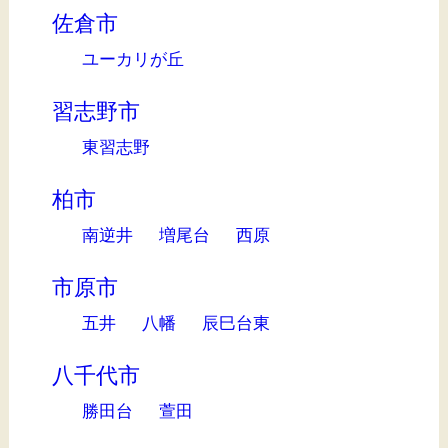
佐倉市
ユーカリが丘
習志野市
東習志野
柏市
南逆井
増尾台
西原
市原市
五井
八幡
辰巳台東
八千代市
勝田台
萱田