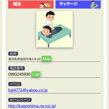
住所
Map
鹿児島県指宿市湊3-8-10
電話番号
0993245930
Call
メール
fuji4771@yahoo.co.jp
ホームページ
http://kagoshima.rw.xsi.jp/