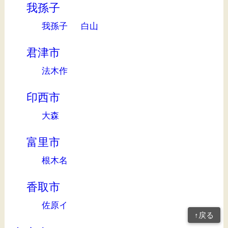
我孫子
我孫子
白山
君津市
法木作
印西市
大森
富里市
根木名
香取市
佐原イ
↑戻る