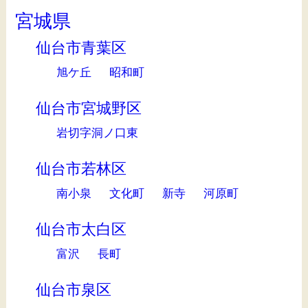
宮城県
仙台市青葉区
旭ケ丘
昭和町
仙台市宮城野区
岩切字洞ノ口東
仙台市若林区
南小泉
文化町
新寺
河原町
仙台市太白区
富沢
長町
仙台市泉区