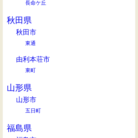
長命ケ丘
秋田県
秋田市
東通
由利本荘市
東町
山形県
山形市
五日町
福島県