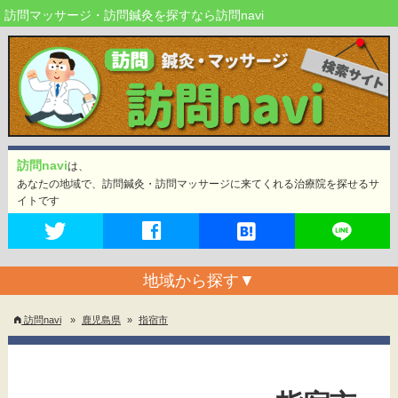
訪問マッサージ・訪問鍼灸を探すなら訪問navi
訪問navi
は、
あなたの地域で、訪問鍼灸・訪問マッサージに来てくれる治療院を探せるサ
イトです
地域から探す
▼
訪問navi
»
鹿児島県
»
指宿市