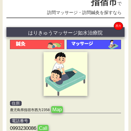
指宿市
で
訪問マッサージ・訪問鍼灸を探すなら
西方
はりきゅうマッサージ如水治療院
住所
Map
鹿児島県指宿市西方2358
電話番号
0993230086
Call