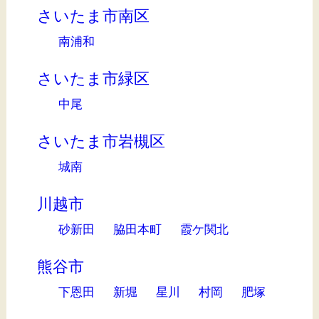
さいたま市南区
南浦和
さいたま市緑区
中尾
さいたま市岩槻区
城南
川越市
砂新田
脇田本町
霞ケ関北
熊谷市
下恩田
新堀
星川
村岡
肥塚