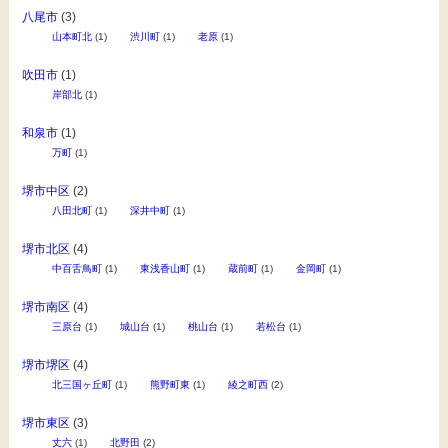
八尾市
(3)
山本町北
(1)
渋川町
(1)
老原
(1)
吹田市
(1)
岸部北
(1)
和泉市
(1)
万町
(1)
堺市中区
(2)
八田北町
(1)
深井中町
(1)
堺市北区
(4)
中百舌鳥町
(1)
東浅香山町
(1)
蔵前町
(1)
金岡町
(1)
堺市南区
(4)
三原台
(1)
城山台
(1)
桃山台
(1)
若松台
(1)
堺市堺区
(4)
北三国ヶ丘町
(1)
熊野町東
(1)
綾之町西
(2)
堺市東区
(3)
丈六
(1)
北野田
(2)