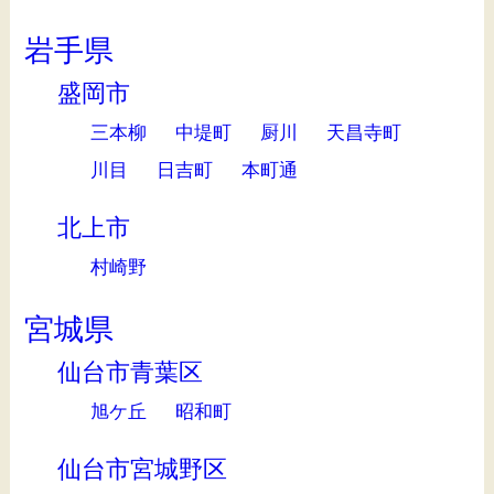
岩手県
盛岡市
三本柳
中堤町
厨川
天昌寺町
川目
日吉町
本町通
北上市
村崎野
宮城県
仙台市青葉区
旭ケ丘
昭和町
仙台市宮城野区