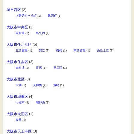
堺市西区
(2)
上野芝向ケ丘町
(1)
鳳西町
(1)
大阪市中央区
(2)
南船場
(1)
島之内
(1)
大阪市住之江区
(5)
北加賀屋
(1)
安立
(1)
御崎
(1)
東加賀屋
(1)
西住之江
(1)
大阪市住吉区
(3)
東粉浜
(1)
長居
(1)
長居西
(1)
大阪市北区
(3)
天満
(1)
天神橋
(1)
豊崎
(1)
大阪市城東区
(4)
今福南
(3)
鴫野西
(1)
大阪市大正区
(1)
泉尾
(1)
大阪市天王寺区
(3)