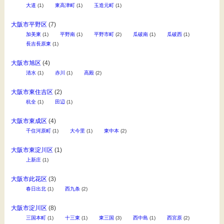
大道
(1)
東高津町
(1)
玉造元町
(1)
大阪市平野区
(7)
加美東
(1)
平野南
(1)
平野市町
(2)
瓜破南
(1)
瓜破西
(1)
長吉長原東
(1)
大阪市旭区
(4)
清水
(1)
赤川
(1)
高殿
(2)
大阪市東住吉区
(2)
杭全
(1)
田辺
(1)
大阪市東成区
(4)
千住河原町
(1)
大今里
(1)
東中本
(2)
大阪市東淀川区
(1)
上新庄
(1)
大阪市此花区
(3)
春日出北
(1)
西九条
(2)
大阪市淀川区
(8)
三国本町
(1)
十三東
(1)
東三国
(3)
西中島
(1)
西宮原
(2)