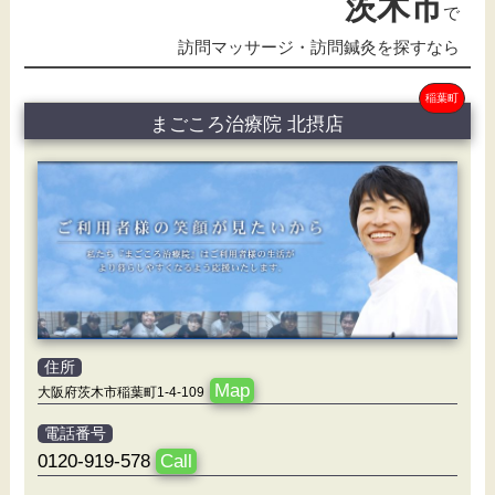
茨木市
で
訪問マッサージ・訪問鍼灸を探すなら
稲葉町
まごころ治療院 北摂店
住所
Map
大阪府茨木市稲葉町1-4-109
電話番号
0120-919-578
Call