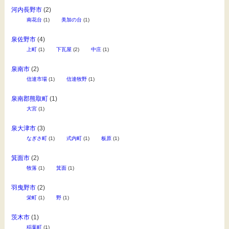
河内長野市
(2)
南花台
(1)
美加の台
(1)
泉佐野市
(4)
上町
(1)
下瓦屋
(2)
中庄
(1)
泉南市
(2)
信達市場
(1)
信達牧野
(1)
泉南郡熊取町
(1)
大宮
(1)
泉大津市
(3)
なぎさ町
(1)
式内町
(1)
板原
(1)
箕面市
(2)
牧落
(1)
箕面
(1)
羽曳野市
(2)
栄町
(1)
野
(1)
茨木市
(1)
稲葉町
(1)