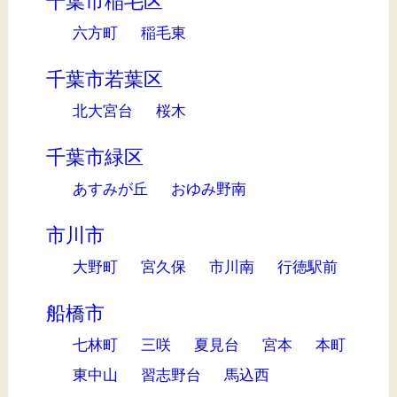
千葉市稲毛区
六方町
稲毛東
千葉市若葉区
北大宮台
桜木
千葉市緑区
あすみが丘
おゆみ野南
市川市
大野町
宮久保
市川南
行徳駅前
船橋市
七林町
三咲
夏見台
宮本
本町
東中山
習志野台
馬込西