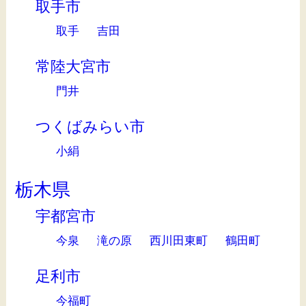
取手市
取手
吉田
常陸大宮市
門井
つくばみらい市
小絹
栃木県
宇都宮市
今泉
滝の原
西川田東町
鶴田町
足利市
今福町