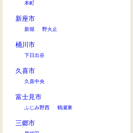
本町
新座市
新堀
野火止
桶川市
下日出谷
久喜市
久喜中央
富士見市
ふじみ野西
鶴瀬東
三郷市