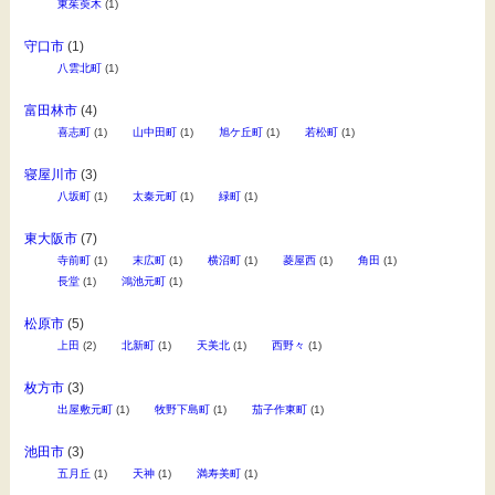
東茱萸木
(1)
守口市
(1)
八雲北町
(1)
富田林市
(4)
喜志町
(1)
山中田町
(1)
旭ケ丘町
(1)
若松町
(1)
寝屋川市
(3)
八坂町
(1)
太秦元町
(1)
緑町
(1)
東大阪市
(7)
寺前町
(1)
末広町
(1)
横沼町
(1)
菱屋西
(1)
角田
(1)
長堂
(1)
鴻池元町
(1)
松原市
(5)
上田
(2)
北新町
(1)
天美北
(1)
西野々
(1)
枚方市
(3)
出屋敷元町
(1)
牧野下島町
(1)
茄子作東町
(1)
池田市
(3)
五月丘
(1)
天神
(1)
満寿美町
(1)