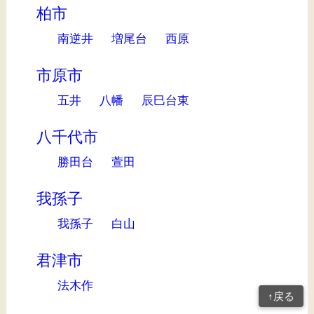
柏市
南逆井
増尾台
西原
市原市
五井
八幡
辰巳台東
八千代市
勝田台
萱田
我孫子
我孫子
白山
君津市
法木作
↑戻る