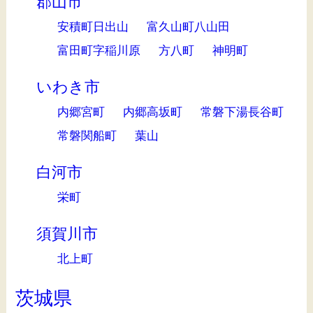
郡山市
安積町日出山
富久山町八山田
富田町字稲川原
方八町
神明町
いわき市
内郷宮町
内郷高坂町
常磐下湯長谷町
常磐関船町
葉山
白河市
栄町
須賀川市
北上町
茨城県