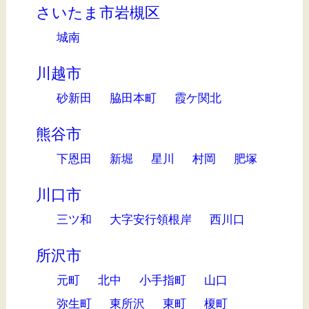
さいたま市岩槻区
城南
川越市
砂新田
脇田本町
霞ケ関北
熊谷市
下恩田
新堀
星川
村岡
肥塚
川口市
三ツ和
大字安行領根岸
西川口
所沢市
元町
北中
小手指町
山口
弥生町
東所沢
東町
榎町