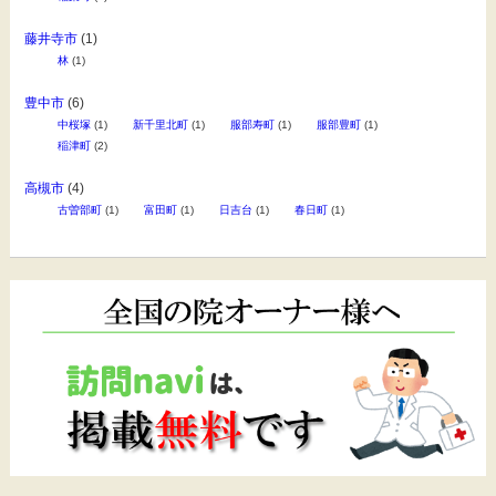
藤井寺市
(1)
林
(1)
豊中市
(6)
中桜塚
(1)
新千里北町
(1)
服部寿町
(1)
服部豊町
(1)
稲津町
(2)
高槻市
(4)
古曽部町
(1)
富田町
(1)
日吉台
(1)
春日町
(1)