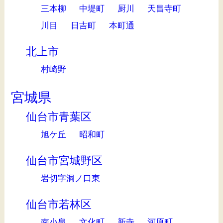
三本柳
中堤町
厨川
天昌寺町
川目
日吉町
本町通
北上市
村崎野
宮城県
仙台市青葉区
旭ケ丘
昭和町
仙台市宮城野区
岩切字洞ノ口東
仙台市若林区
南小泉
文化町
新寺
河原町