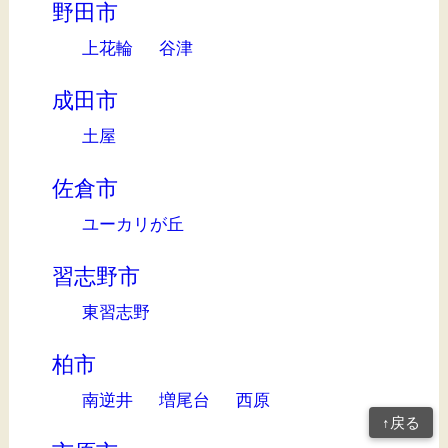
野田市
上花輪
谷津
成田市
土屋
佐倉市
ユーカリが丘
習志野市
東習志野
柏市
南逆井
増尾台
西原
↑戻る