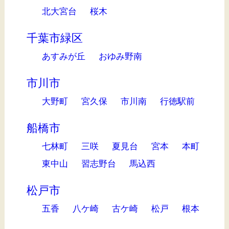
北大宮台
桜木
千葉市緑区
あすみが丘
おゆみ野南
市川市
大野町
宮久保
市川南
行徳駅前
船橋市
七林町
三咲
夏見台
宮本
本町
東中山
習志野台
馬込西
松戸市
五香
八ケ崎
古ケ崎
松戸
根本