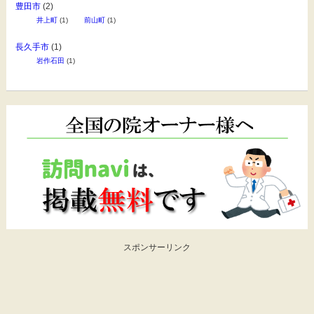
豊田市
(2)
井上町
(1)
前山町
(1)
長久手市
(1)
岩作石田
(1)
スポンサーリンク