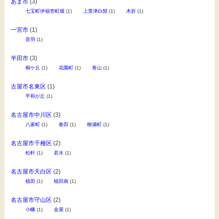
あま市
(3)
七宝町伊福壱町畑
(1)
上萱津白髭
(1)
木折
(1)
一宮市
(1)
音羽
(1)
半田市
(3)
桐ケ丘
(1)
花園町
(1)
青山
(1)
古屋市名東区
(1)
平和が丘
(1)
名古屋市中川区
(3)
八家町
(1)
春田
(1)
柳瀬町
(1)
名古屋市千種区
(2)
松軒
(1)
若水
(1)
名古屋市天白区
(2)
植田
(1)
植田南
(1)
名古屋市守山区
(2)
小幡
(1)
金屋
(1)