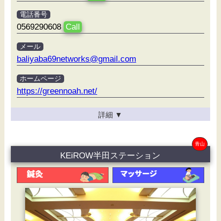
電話番号
0569290608
Call
メール
baliyaba69networks@gmail.com
ホームページ
https://greennoah.net/
詳細
▼
青山
KEiROW半田ステーション