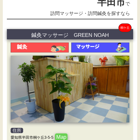
半田市
で
訪問マッサージ・訪問鍼灸を探すなら
桐ケ丘
鍼灸マッサージ GREEN NOAH
住所
Map
愛知県半田市桐ケ丘3-5-5