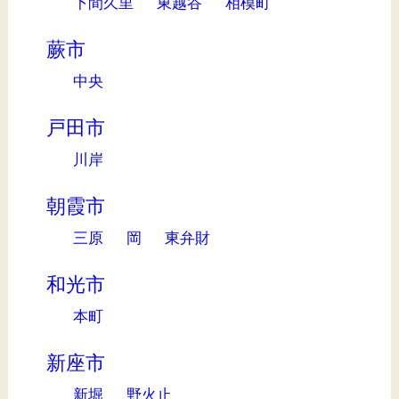
下間久里
東越谷
相模町
蕨市
中央
戸田市
川岸
朝霞市
三原
岡
東弁財
和光市
本町
新座市
新堀
野火止