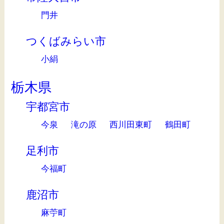
門井
つくばみらい市
小絹
栃木県
宇都宮市
今泉
滝の原
西川田東町
鶴田町
足利市
今福町
鹿沼市
麻苧町