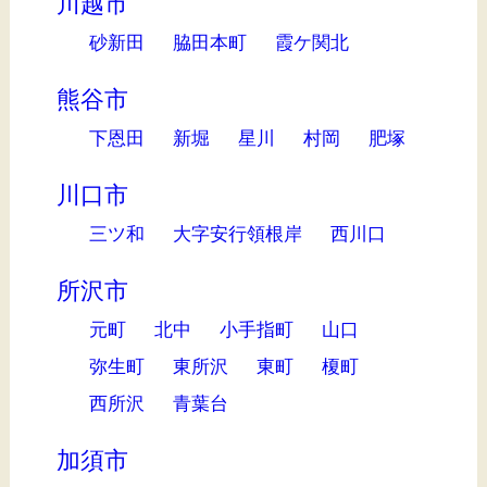
川越市
砂新田
脇田本町
霞ケ関北
熊谷市
下恩田
新堀
星川
村岡
肥塚
川口市
三ツ和
大字安行領根岸
西川口
所沢市
元町
北中
小手指町
山口
弥生町
東所沢
東町
榎町
西所沢
青葉台
加須市