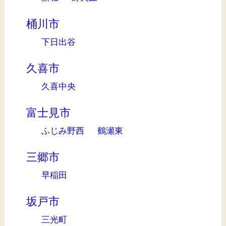
桶川市
下日出谷
久喜市
久喜中央
富士見市
ふじみ野西
鶴瀬東
三郷市
早稲田
坂戸市
三光町