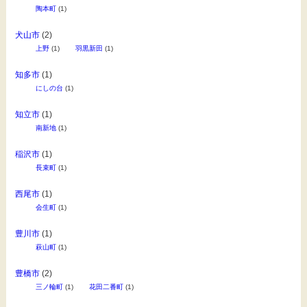
陶本町
(1)
犬山市
(2)
上野
(1)
羽黒新田
(1)
知多市
(1)
にしの台
(1)
知立市
(1)
南新地
(1)
稲沢市
(1)
長束町
(1)
西尾市
(1)
会生町
(1)
豊川市
(1)
萩山町
(1)
豊橋市
(2)
三ノ輪町
(1)
花田二番町
(1)