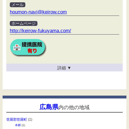
メール
houmon-navi@keirow.com
ホームページ
http://keirow-fukuyama.com/
詳細
▼
広島県
内の他の地域
世羅郡世羅町
(1)
本郷
(1)