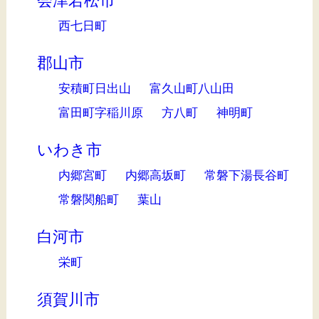
会津若松市
西七日町
郡山市
安積町日出山
富久山町八山田
富田町字稲川原
方八町
神明町
いわき市
内郷宮町
内郷高坂町
常磐下湯長谷町
常磐関船町
葉山
白河市
栄町
須賀川市