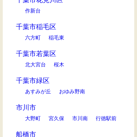
作新台
千葉市稲毛区
六方町
稲毛東
千葉市若葉区
北大宮台
桜木
千葉市緑区
あすみが丘
おゆみ野南
市川市
大野町
宮久保
市川南
行徳駅前
船橋市