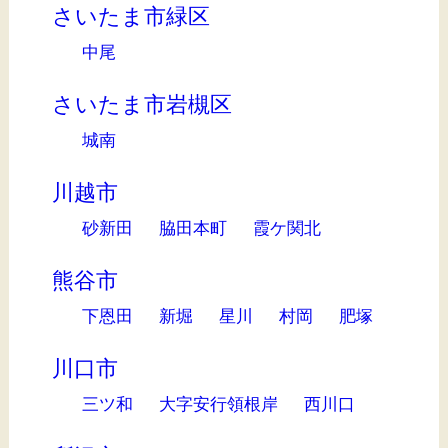
さいたま市緑区
中尾
さいたま市岩槻区
城南
川越市
砂新田
脇田本町
霞ケ関北
熊谷市
下恩田
新堀
星川
村岡
肥塚
川口市
三ツ和
大字安行領根岸
西川口