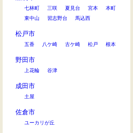
七林町
三咲
夏見台
宮本
本町
東中山
習志野台
馬込西
松戸市
五香
八ケ崎
古ケ崎
松戸
根本
野田市
上花輪
谷津
成田市
土屋
佐倉市
ユーカリが丘