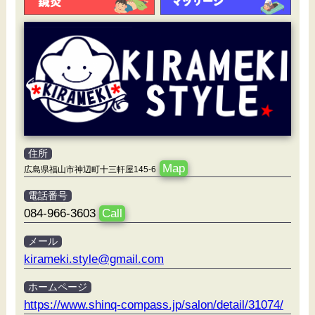
住所
Map
広島県福山市神辺町十三軒屋145-6
電話番号
084-966-3603
Call
メール
kirameki.style@gmail.com
ホームページ
https://www.shinq-compass.jp/salon/detail/31074/