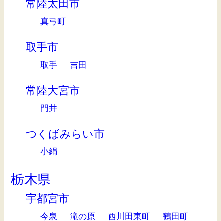
常陸太田市
真弓町
取手市
取手
吉田
常陸大宮市
門井
つくばみらい市
小絹
栃木県
宇都宮市
今泉
滝の原
西川田東町
鶴田町