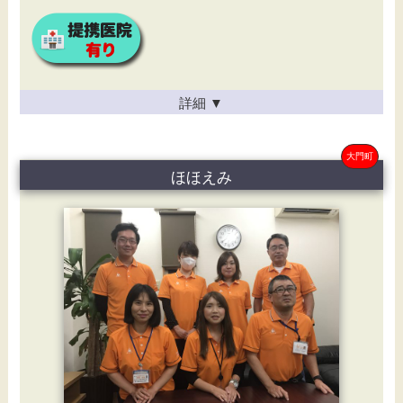
詳細
▼
大門町
ほほえみ