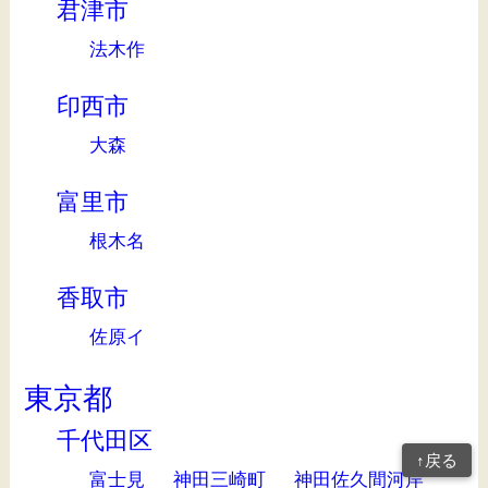
君津市
法木作
印西市
大森
富里市
根木名
香取市
佐原イ
東京都
千代田区
↑戻る
富士見
神田三崎町
神田佐久間河岸