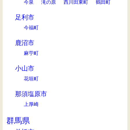
今泉
滝の原
西川田東町
鶴田町
足利市
今福町
鹿沼市
麻苧町
小山市
花垣町
那須塩原市
上厚崎
群馬県