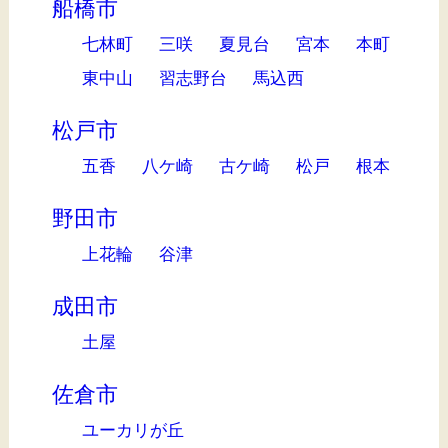
船橋市
七林町
三咲
夏見台
宮本
本町
東中山
習志野台
馬込西
松戸市
五香
八ケ崎
古ケ崎
松戸
根本
野田市
上花輪
谷津
成田市
土屋
佐倉市
ユーカリが丘