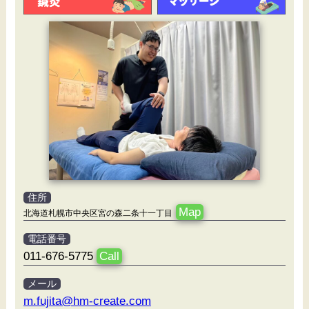
住所
Map
北海道札幌市中央区宮の森二条十一丁目
電話番号
011-676-5775
Call
メール
m.fujita@hm-create.com