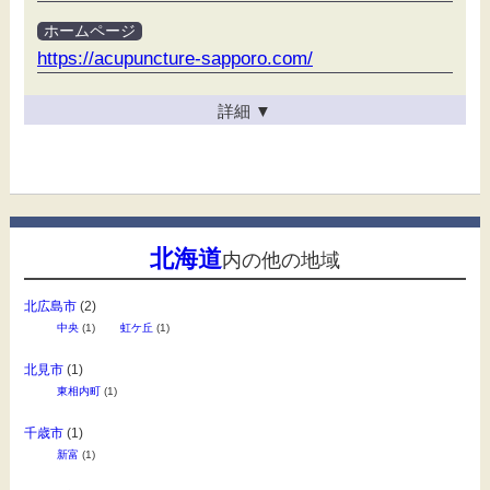
ホームページ
https://acupuncture-sapporo.com/
詳細
▼
北海道
内の他の地域
北広島市
(2)
中央
(1)
虹ケ丘
(1)
北見市
(1)
東相内町
(1)
千歳市
(1)
新富
(1)