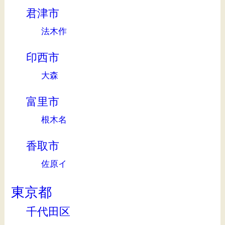
君津市
法木作
印西市
大森
富里市
根木名
香取市
佐原イ
東京都
千代田区