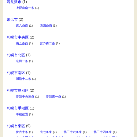
岩見沢市
(1)
上幌向南一条
(1)
帯広市
(2)
東六条南
(1)
西四条南
(1)
札幌市中央区
(2)
南五条西
(1)
宮の森二条
(1)
札幌市北区
(1)
屯田一条
(1)
札幌市南区
(1)
川沿十二条
(1)
札幌市厚別区
(2)
厚別中央三条
(1)
厚別東一条
(1)
札幌市手稲区
(1)
手稲星置
(1)
札幌市東区
(9)
伏古十条
(1)
北七条東
(2)
北三十六条東
(1)
北三十四条東
(1)