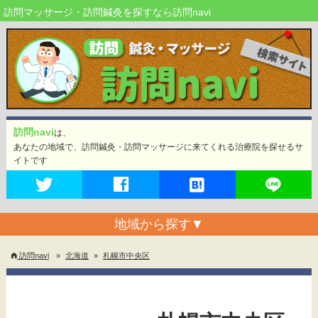
訪問マッサージ・訪問鍼灸を探すなら訪問navi
訪問navi
は、
あなたの地域で、訪問鍼灸・訪問マッサージに来てくれる治療院を探せるサ
イトです
地域から探す
▼
訪問navi
»
北海道
»
札幌市中央区