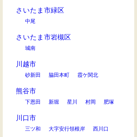
さいたま市緑区
中尾
さいたま市岩槻区
城南
川越市
砂新田
脇田本町
霞ケ関北
熊谷市
下恩田
新堀
星川
村岡
肥塚
川口市
三ツ和
大字安行領根岸
西川口