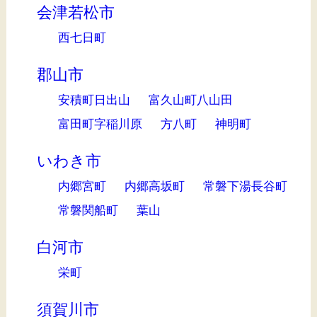
会津若松市
西七日町
郡山市
安積町日出山
富久山町八山田
富田町字稲川原
方八町
神明町
いわき市
内郷宮町
内郷高坂町
常磐下湯長谷町
常磐関船町
葉山
白河市
栄町
須賀川市