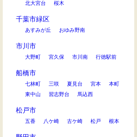
北大宮台
桜木
千葉市緑区
あすみが丘
おゆみ野南
市川市
大野町
宮久保
市川南
行徳駅前
船橋市
七林町
三咲
夏見台
宮本
本町
東中山
習志野台
馬込西
松戸市
五香
八ケ崎
古ケ崎
松戸
根本