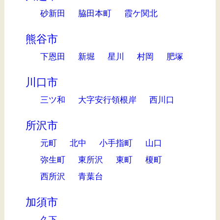
砂新田
脇田本町
霞ケ関北
熊谷市
下恩田
新堀
星川
村岡
肥塚
川口市
三ツ和
大字安行領根岸
西川口
所沢市
元町
北中
小手指町
山口
弥生町
東所沢
東町
榎町
西所沢
青葉台
加須市
久下