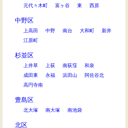
元代々木町
富ヶ谷
東
西原
中野区
上高田
中野
南台
大和町
新井
江原町
杉並区
上井草
上荻
南荻窪
和泉
成田東
永福
浜田山
阿佐谷北
高円寺南
豊島区
北大塚
南大塚
南池袋
北区