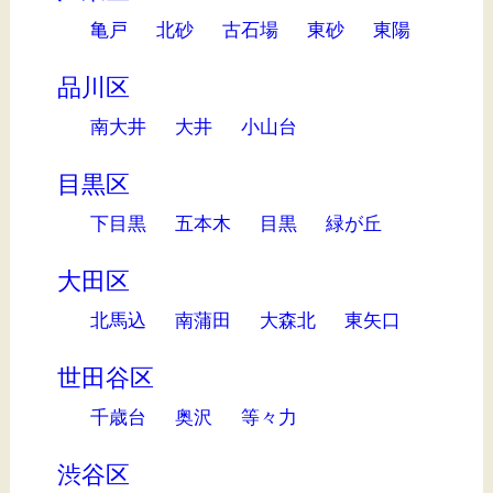
亀戸
北砂
古石場
東砂
東陽
品川区
南大井
大井
小山台
目黒区
下目黒
五本木
目黒
緑が丘
大田区
北馬込
南蒲田
大森北
東矢口
世田谷区
千歳台
奥沢
等々力
渋谷区