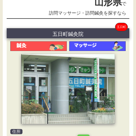
山形県
で
訪問マッサージ・訪問鍼灸を探すなら
五日町
五日町鍼灸院
住所