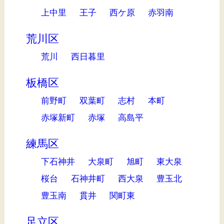
上中里
王子
西ケ原
赤羽南
荒川区
荒川
西日暮里
板橋区
前野町
双葉町
志村
本町
赤塚新町
赤塚
高島平
練馬区
下石神井
大泉町
旭町
東大泉
桜台
石神井町
西大泉
豊玉北
豊玉南
貫井
関町東
足立区