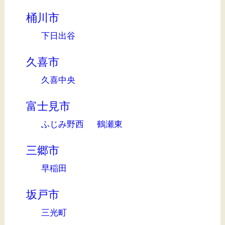
桶川市
下日出谷
久喜市
久喜中央
富士見市
ふじみ野西
鶴瀬東
三郷市
早稲田
坂戸市
三光町