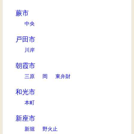
蕨市
中央
戸田市
川岸
朝霞市
三原
岡
東弁財
和光市
本町
新座市
新堀
野火止