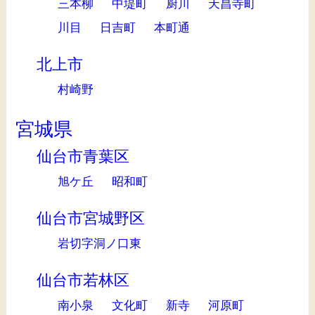
三本柳
中堤町
厨川
天昌寺町
川目
日吉町
本町通
北上市
村崎野
宮城県
仙台市青葉区
旭ケ丘
昭和町
仙台市宮城野区
岩切字洞ノ口東
仙台市若林区
南小泉
文化町
新寺
河原町