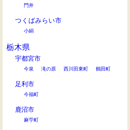
門井
つくばみらい市
小絹
栃木県
宇都宮市
今泉
滝の原
西川田東町
鶴田町
足利市
今福町
鹿沼市
麻苧町