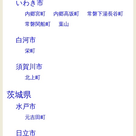
いわき市
内郷宮町
内郷高坂町
常磐下湯長谷町
常磐関船町
葉山
白河市
栄町
須賀川市
北上町
茨城県
水戸市
元吉田町
日立市