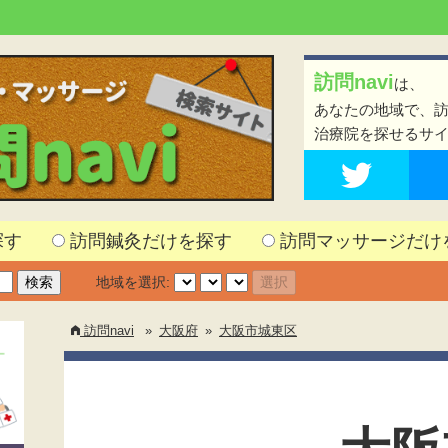
訪問navi
は、
あなたの地域で、
治療院を探せるサ
探す
訪問鍼灸だけを探す
訪問マッサージだけ
地域を選択:
訪問navi
»
大阪府
»
大阪市城東区