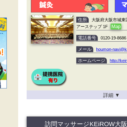
住所
大阪府大阪市城東区
Map
アーステップ 1F
電話番号
0120-19-8686
メール
houmon-navi@k
ホームページ
http://ke
詳細
▼
訪問マッサージKEiROW大