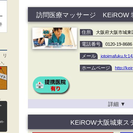
訪問医療マッサージ KEiROW
件
住所
大阪府大阪市城東区今
電話番号
0120-19-8686
、リ
メール
jotoimafuku.fc
い。
ホームページ
http://ke
。
詳細
▼
>
KEiROW大阪城東
on-