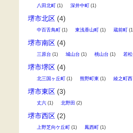
八田北町
(1)
深井中町
(1)
堺市北区
(4)
中百舌鳥町
(1)
東浅香山町
(1)
蔵前町
(1
堺市南区
(4)
三原台
(1)
城山台
(1)
桃山台
(1)
若松
堺市堺区
(4)
北三国ヶ丘町
(1)
熊野町東
(1)
綾之町西
堺市東区
(3)
丈六
(1)
北野田
(2)
堺市西区
(2)
上野芝向ケ丘町
(1)
鳳西町
(1)