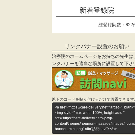
新着登録院
総登録院数：922
リンクバナー設置のお願い
治療院のホームページをお持ちの先生は
ンクバナーを適当な場所に設置して下さ
以下のコードを貼り付けるだけで設置できます
<a href="https://care-delivery.net" target="_blank"
<img style="max-width:100%; height:auto;"
src="https://care-delivery.net/wp/wp-
content/themes/houmon-massage/images/houm
banner_mini.png" alt="訪問navi"></a>