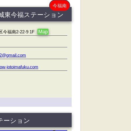
今福南
 城東今福ステーション
Map
福南2-22-9 1F
142@gmail.com
irow-jotoimafuku.com
ステーション