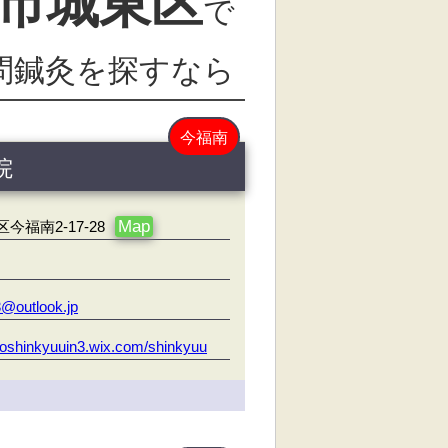
市城東区
で
問鍼灸を探すなら
今福南
院
Map
福南2-17-28
@outlook.jp
enoshinkyuuin3.wix.com/shinkyuu