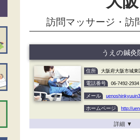
大阪
訪問マッサージ・訪
うえの鍼灸
住所
大阪府大阪市城東区今
電話番号
06-7492-2934
メール
uenoshinkyuuin3
ホームページ
http://u
詳細
▼