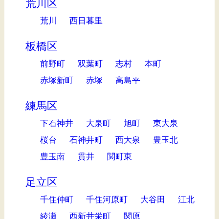
荒川区
荒川
西日暮里
板橋区
前野町
双葉町
志村
本町
赤塚新町
赤塚
高島平
練馬区
下石神井
大泉町
旭町
東大泉
桜台
石神井町
西大泉
豊玉北
豊玉南
貫井
関町東
足立区
千住仲町
千住河原町
大谷田
江北
綾瀬
西新井栄町
関原