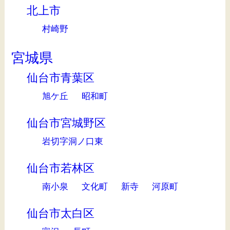
北上市
村崎野
宮城県
仙台市青葉区
旭ケ丘
昭和町
仙台市宮城野区
岩切字洞ノ口東
仙台市若林区
南小泉
文化町
新寺
河原町
仙台市太白区