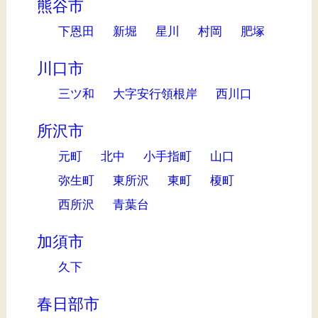
熊谷市
下恩田
新堀
星川
村岡
肥塚
川口市
三ツ和
大字安行領根岸
西川口
所沢市
元町
北中
小手指町
山口
弥生町
東所沢
東町
榎町
西所沢
青葉台
加須市
久下
春日部市