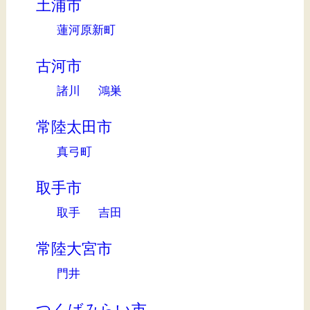
土浦市
蓮河原新町
古河市
諸川
鴻巣
常陸太田市
真弓町
取手市
取手
吉田
常陸大宮市
門井
つくばみらい市