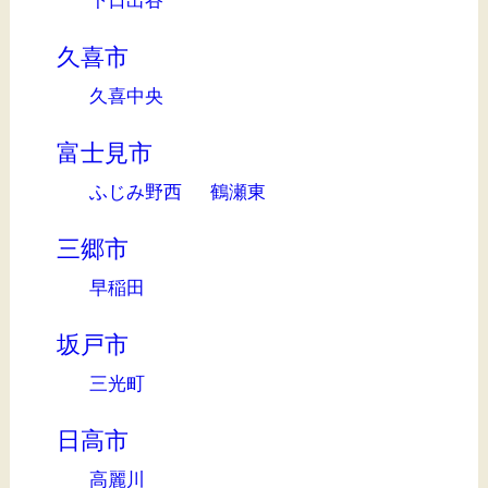
久喜市
久喜中央
富士見市
ふじみ野西
鶴瀬東
三郷市
早稲田
坂戸市
三光町
日高市
高麗川