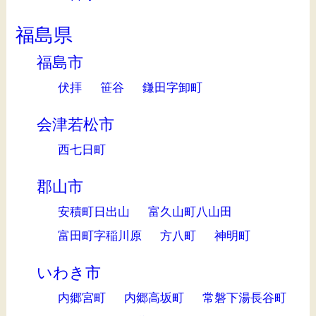
福島県
福島市
伏拝
笹谷
鎌田字卸町
会津若松市
西七日町
郡山市
安積町日出山
富久山町八山田
富田町字稲川原
方八町
神明町
いわき市
内郷宮町
内郷高坂町
常磐下湯長谷町