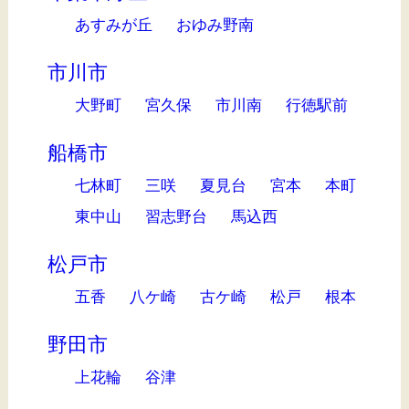
あすみが丘
おゆみ野南
市川市
大野町
宮久保
市川南
行徳駅前
船橋市
七林町
三咲
夏見台
宮本
本町
東中山
習志野台
馬込西
松戸市
五香
八ケ崎
古ケ崎
松戸
根本
野田市
上花輪
谷津