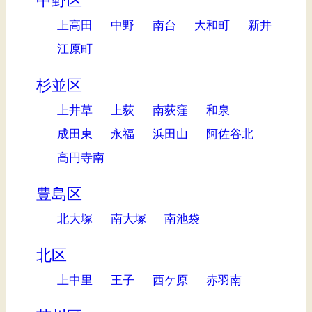
中野区
上高田
中野
南台
大和町
新井
江原町
杉並区
上井草
上荻
南荻窪
和泉
成田東
永福
浜田山
阿佐谷北
高円寺南
豊島区
北大塚
南大塚
南池袋
北区
上中里
王子
西ケ原
赤羽南