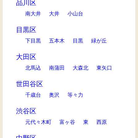
品川区
南大井
大井
小山台
目黒区
下目黒
五本木
目黒
緑が丘
大田区
北馬込
南蒲田
大森北
東矢口
世田谷区
千歳台
奥沢
等々力
渋谷区
元代々木町
富ヶ谷
東
西原