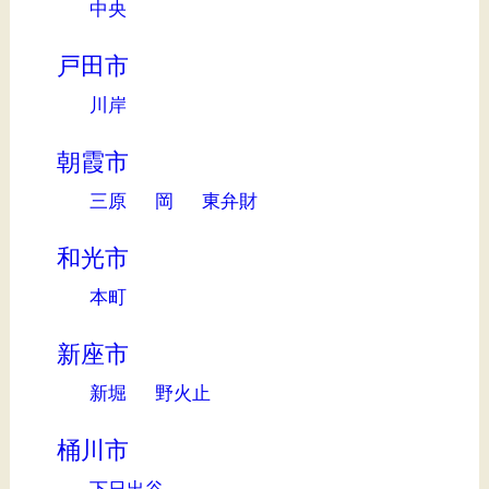
中央
戸田市
川岸
朝霞市
三原
岡
東弁財
和光市
本町
新座市
新堀
野火止
桶川市
下日出谷