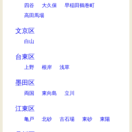
四谷
大久保
早稲田鶴巻町
高田馬場
文京区
白山
台東区
上野
根岸
浅草
墨田区
両国
東向島
立川
江東区
亀戸
北砂
古石場
東砂
東陽