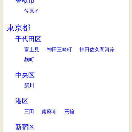
香取市
佐原イ
東京都
千代田区
富士見
神田三崎町
神田佐久間河岸
麹町
中央区
新川
港区
三田
南麻布
高輪
新宿区