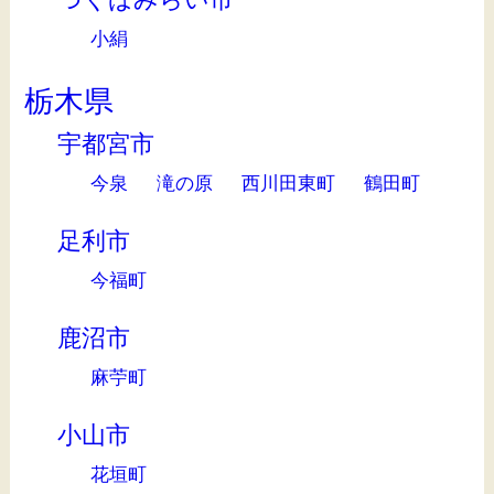
小絹
栃木県
宇都宮市
今泉
滝の原
西川田東町
鶴田町
足利市
今福町
鹿沼市
麻苧町
小山市
花垣町