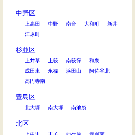
中野区
上高田
中野
南台
大和町
新井
江原町
杉並区
上井草
上荻
南荻窪
和泉
成田東
永福
浜田山
阿佐谷北
高円寺南
豊島区
北大塚
南大塚
南池袋
北区
上中里
王子
西ケ原
赤羽南