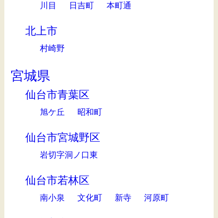
川目
日吉町
本町通
北上市
村崎野
宮城県
仙台市青葉区
旭ケ丘
昭和町
仙台市宮城野区
岩切字洞ノ口東
仙台市若林区
南小泉
文化町
新寺
河原町