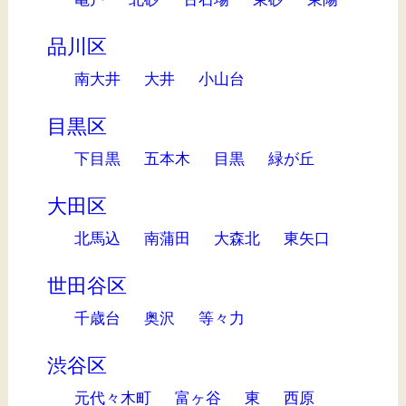
品川区
南大井
大井
小山台
目黒区
下目黒
五本木
目黒
緑が丘
大田区
北馬込
南蒲田
大森北
東矢口
世田谷区
千歳台
奥沢
等々力
渋谷区
元代々木町
富ヶ谷
東
西原