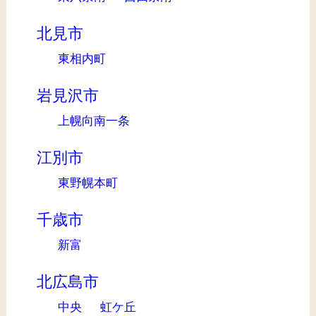
北見市
東相内町
岩見沢市
上幌向南一条
江別市
東野幌本町
千歳市
新富
北広島市
中央
虹ケ丘