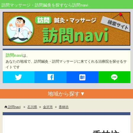
訪問マッサージ・訪問鍼灸を探すなら訪問navi
訪問navi
は、
あなたの地域で、訪問鍼灸・訪問マッサージに来てくれる治療院を探せるサ
イトです
地域から探す
▼
訪問navi
»
石川県
»
金沢市
»
香林坊