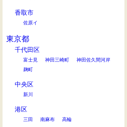
香取市
佐原イ
東京都
千代田区
富士見
神田三崎町
神田佐久間河岸
麹町
中央区
新川
港区
三田
南麻布
高輪