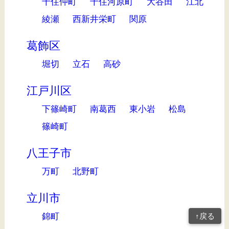
千住仲町
千住河原町
大谷田
江北
綾瀬
西新井栄町
関原
葛飾区
堀切
立石
高砂
江戸川区
下篠崎町
南葛西
東小岩
松島
篠崎町
八王子市
万町
北野町
立川市
錦町
↑戻る