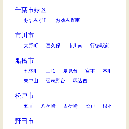
千葉市緑区
あすみが丘
おゆみ野南
市川市
大野町
宮久保
市川南
行徳駅前
船橋市
七林町
三咲
夏見台
宮本
本町
東中山
習志野台
馬込西
松戸市
五香
八ケ崎
古ケ崎
松戸
根本
野田市