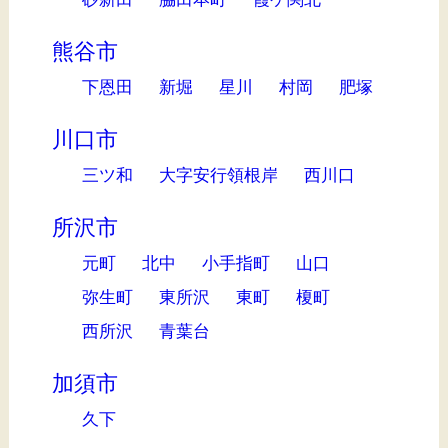
熊谷市
下恩田
新堀
星川
村岡
肥塚
川口市
三ツ和
大字安行領根岸
西川口
所沢市
元町
北中
小手指町
山口
弥生町
東所沢
東町
榎町
西所沢
青葉台
加須市
久下