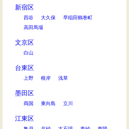
新宿区
四谷
大久保
早稲田鶴巻町
高田馬場
文京区
白山
台東区
上野
根岸
浅草
墨田区
両国
東向島
立川
江東区
亀戸
北砂
古石場
東砂
東陽