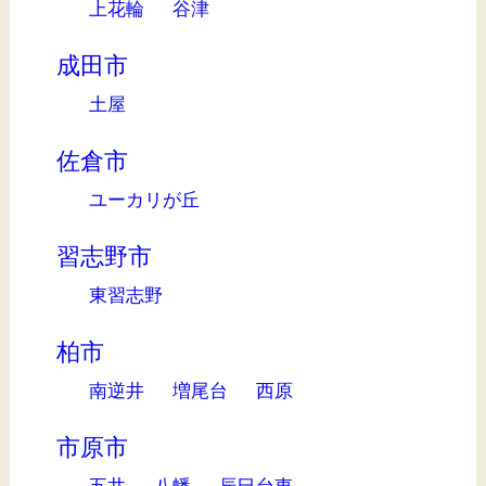
上花輪
谷津
成田市
土屋
佐倉市
ユーカリが丘
習志野市
東習志野
柏市
南逆井
増尾台
西原
市原市
五井
八幡
辰巳台東