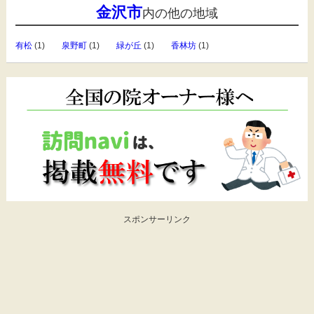
金沢市
内の他の地域
有松
(1)
泉野町
(1)
緑が丘
(1)
香林坊
(1)
スポンサーリンク