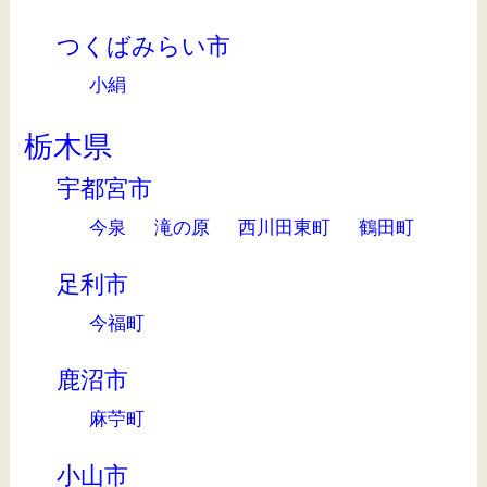
つくばみらい市
小絹
栃木県
宇都宮市
今泉
滝の原
西川田東町
鶴田町
足利市
今福町
鹿沼市
麻苧町
小山市