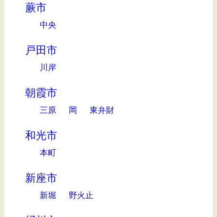
蕨市
中央
戸田市
川岸
朝霞市
三原
岡
東弁財
和光市
本町
新座市
新堀
野火止