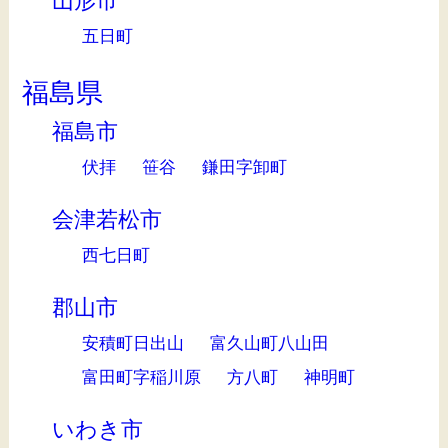
山形市
五日町
福島県
福島市
伏拝
笹谷
鎌田字卸町
会津若松市
西七日町
郡山市
安積町日出山
富久山町八山田
富田町字稲川原
方八町
神明町
いわき市