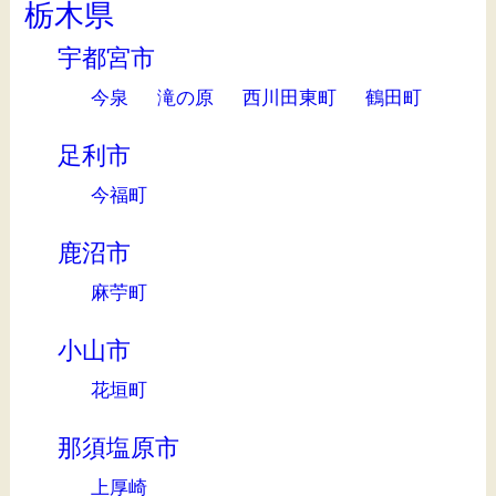
栃木県
宇都宮市
今泉
滝の原
西川田東町
鶴田町
足利市
今福町
鹿沼市
麻苧町
小山市
花垣町
那須塩原市
上厚崎