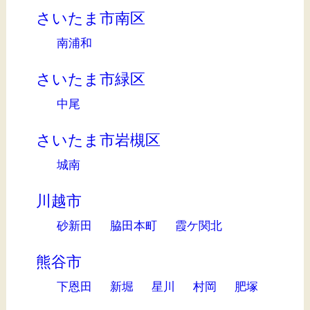
さいたま市南区
南浦和
さいたま市緑区
中尾
さいたま市岩槻区
城南
川越市
砂新田
脇田本町
霞ケ関北
熊谷市
下恩田
新堀
星川
村岡
肥塚