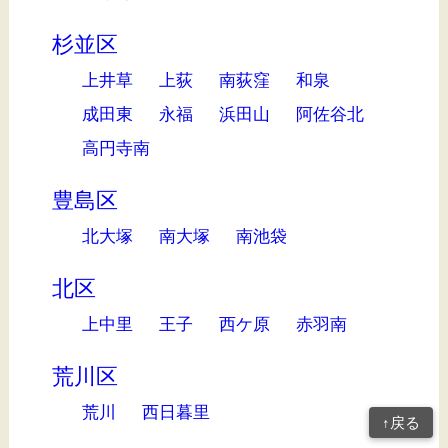
杉並区
上井草
上荻
南荻窪
和泉
成田東
永福
浜田山
阿佐谷北
高円寺南
豊島区
北大塚
南大塚
南池袋
北区
上中里
王子
西ケ原
赤羽南
荒川区
荒川
西日暮里
↑戻る