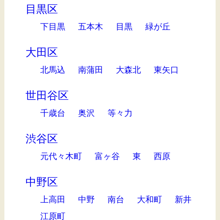
目黒区
下目黒
五本木
目黒
緑が丘
大田区
北馬込
南蒲田
大森北
東矢口
世田谷区
千歳台
奥沢
等々力
渋谷区
元代々木町
富ヶ谷
東
西原
中野区
上高田
中野
南台
大和町
新井
江原町