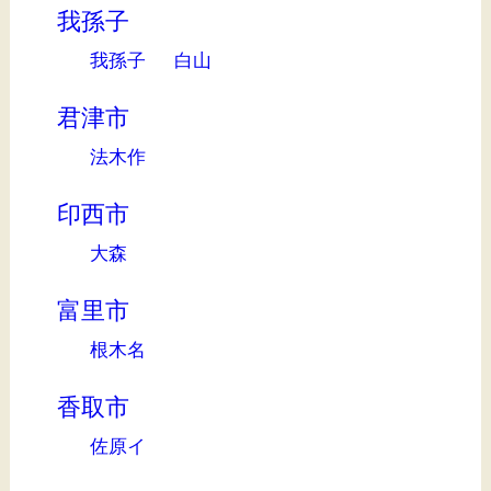
我孫子
我孫子
白山
君津市
法木作
印西市
大森
富里市
根木名
香取市
佐原イ