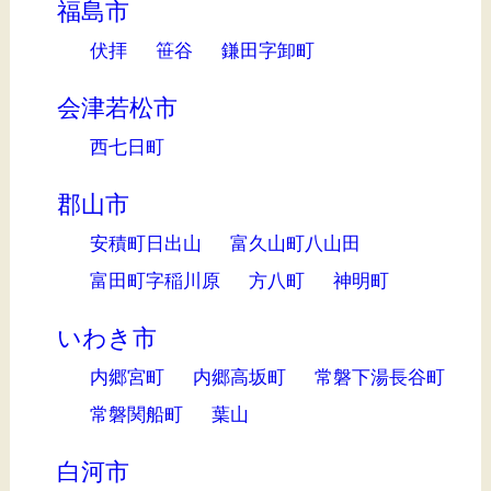
福島市
伏拝
笹谷
鎌田字卸町
会津若松市
西七日町
郡山市
安積町日出山
富久山町八山田
富田町字稲川原
方八町
神明町
いわき市
内郷宮町
内郷高坂町
常磐下湯長谷町
常磐関船町
葉山
白河市