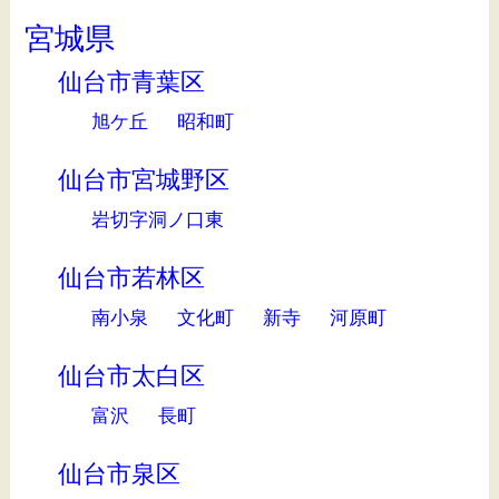
宮城県
仙台市青葉区
旭ケ丘
昭和町
仙台市宮城野区
岩切字洞ノ口東
仙台市若林区
南小泉
文化町
新寺
河原町
仙台市太白区
富沢
長町
仙台市泉区