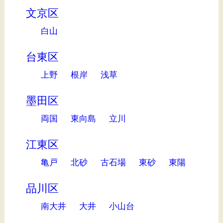
文京区
白山
台東区
上野
根岸
浅草
墨田区
両国
東向島
立川
江東区
亀戸
北砂
古石場
東砂
東陽
品川区
南大井
大井
小山台