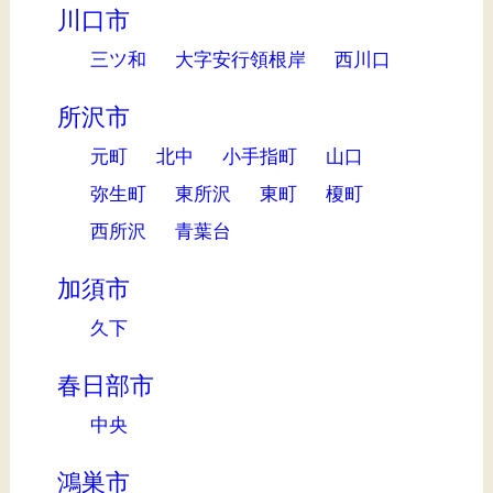
川口市
三ツ和
大字安行領根岸
西川口
所沢市
元町
北中
小手指町
山口
弥生町
東所沢
東町
榎町
西所沢
青葉台
加須市
久下
春日部市
中央
鴻巣市