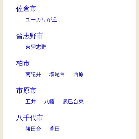
佐倉市
ユーカリが丘
習志野市
東習志野
柏市
南逆井
増尾台
西原
市原市
五井
八幡
辰巳台東
八千代市
勝田台
萱田