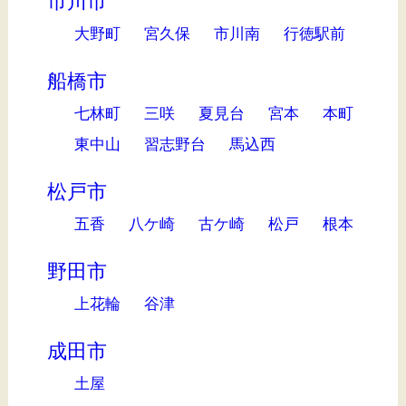
市川市
大野町
宮久保
市川南
行徳駅前
船橋市
七林町
三咲
夏見台
宮本
本町
東中山
習志野台
馬込西
松戸市
五香
八ケ崎
古ケ崎
松戸
根本
野田市
上花輪
谷津
成田市
土屋