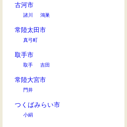
古河市
諸川
鴻巣
常陸太田市
真弓町
取手市
取手
吉田
常陸大宮市
門井
つくばみらい市
小絹