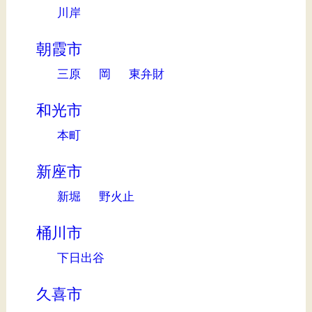
川岸
朝霞市
三原
岡
東弁財
和光市
本町
新座市
新堀
野火止
桶川市
下日出谷
久喜市