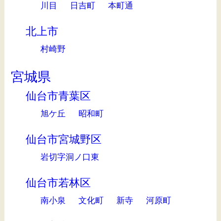
川目
日吉町
本町通
北上市
村崎野
宮城県
仙台市青葉区
旭ケ丘
昭和町
仙台市宮城野区
岩切字洞ノ口東
仙台市若林区
南小泉
文化町
新寺
河原町