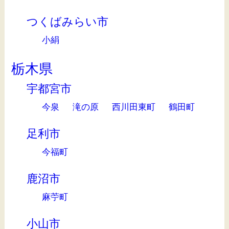
つくばみらい市
小絹
栃木県
宇都宮市
今泉
滝の原
西川田東町
鶴田町
足利市
今福町
鹿沼市
麻苧町
小山市