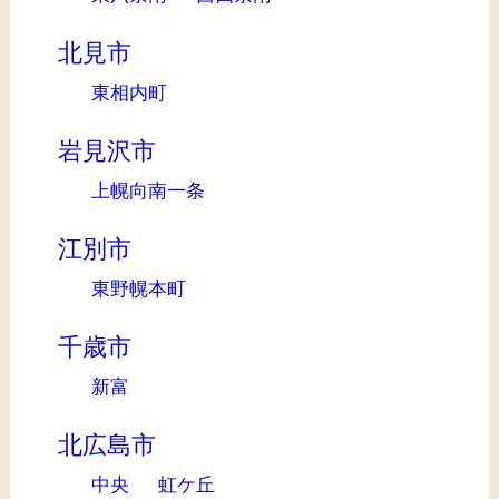
北見市
東相内町
岩見沢市
上幌向南一条
江別市
東野幌本町
千歳市
新富
北広島市
中央
虹ケ丘