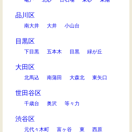
品川区
南大井
大井
小山台
目黒区
下目黒
五本木
目黒
緑が丘
大田区
北馬込
南蒲田
大森北
東矢口
世田谷区
千歳台
奥沢
等々力
渋谷区
元代々木町
富ヶ谷
東
西原