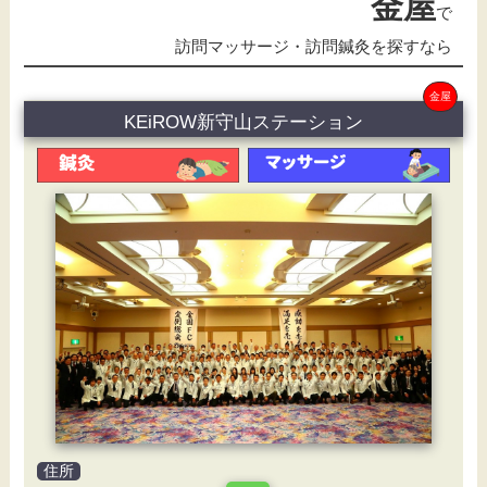
金屋
で
訪問マッサージ・訪問鍼灸を探すなら
金屋
KEiROW新守山ステーション
住所