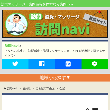
訪問マッサージ・訪問鍼灸を探すなら訪問navi
訪問navi
は、
あなたの地域で、訪問鍼灸・訪問マッサージに来てくれる治療院を探せるサ
イトです
地域から探す
▼
訪問navi
»
愛知県
»
名古屋市守山区
»
金屋