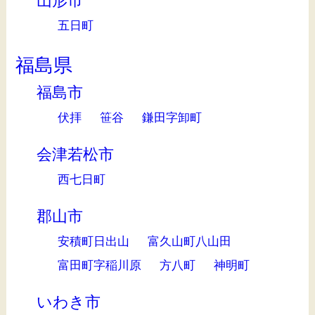
山形市
五日町
福島県
福島市
伏拝
笹谷
鎌田字卸町
会津若松市
西七日町
郡山市
安積町日出山
富久山町八山田
富田町字稲川原
方八町
神明町
いわき市