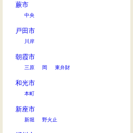
蕨市
中央
戸田市
川岸
朝霞市
三原
岡
東弁財
和光市
本町
新座市
新堀
野火止