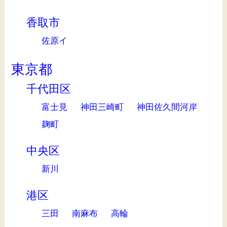
香取市
佐原イ
東京都
千代田区
富士見
神田三崎町
神田佐久間河岸
麹町
中央区
新川
港区
三田
南麻布
高輪