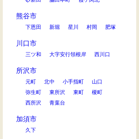
熊谷市
下恩田
新堀
星川
村岡
肥塚
川口市
三ツ和
大字安行領根岸
西川口
所沢市
元町
北中
小手指町
山口
弥生町
東所沢
東町
榎町
西所沢
青葉台
加須市
久下