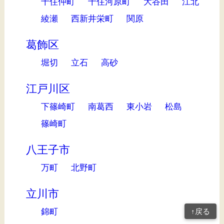
千住仲町
千住河原町
大谷田
江北
綾瀬
西新井栄町
関原
葛飾区
堀切
立石
高砂
江戸川区
下篠崎町
南葛西
東小岩
松島
篠崎町
八王子市
万町
北野町
立川市
錦町
↑戻る