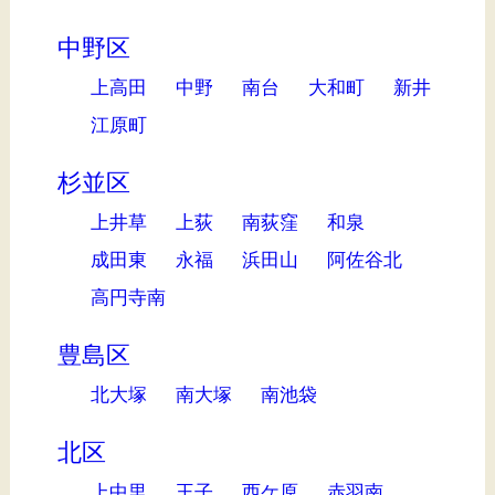
中野区
上高田
中野
南台
大和町
新井
江原町
杉並区
上井草
上荻
南荻窪
和泉
成田東
永福
浜田山
阿佐谷北
高円寺南
豊島区
北大塚
南大塚
南池袋
北区
上中里
王子
西ケ原
赤羽南