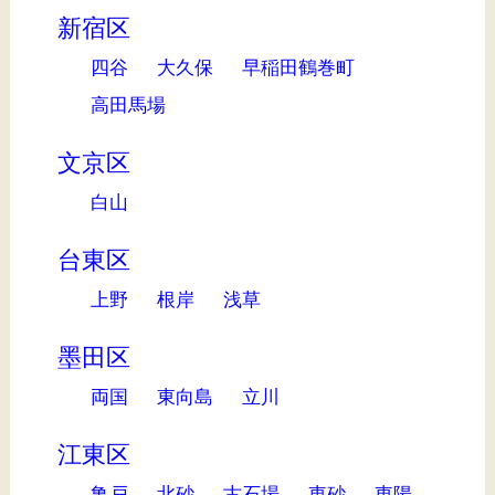
新宿区
四谷
大久保
早稲田鶴巻町
高田馬場
文京区
白山
台東区
上野
根岸
浅草
墨田区
両国
東向島
立川
江東区
亀戸
北砂
古石場
東砂
東陽