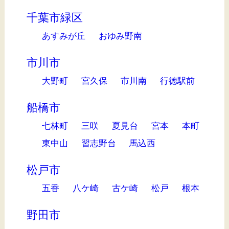
千葉市緑区
あすみが丘
おゆみ野南
市川市
大野町
宮久保
市川南
行徳駅前
船橋市
七林町
三咲
夏見台
宮本
本町
東中山
習志野台
馬込西
松戸市
五香
八ケ崎
古ケ崎
松戸
根本
野田市