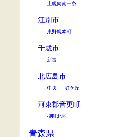
上幌向南一条
江別市
東野幌本町
千歳市
新富
北広島市
中央
虹ケ丘
河東郡音更町
柳町北区
青森県