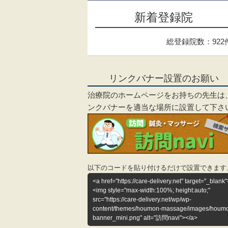
新着登録院
総登録院数：922
リンクバナー設置のお願い
治療院のホームページをお持ちの先生は
ンクバナーを適当な場所に設置して下さ
以下のコードを貼り付けるだけで設置できます
<a href="https://care-delivery.net" target="_blank"
<img style="max-width:100%; height:auto;"
src="https://care-delivery.net/wp/wp-
content/themes/houmon-massage/images/houm
banner_mini.png" alt="訪問navi"></a>