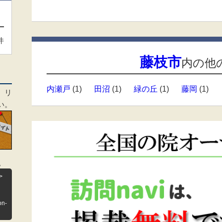
件
藤枝市
内の他
内瀬戸
(1)
田沼
(1)
緑の丘
(1)
藤岡
(1)
、リ
い。
。
>
on-