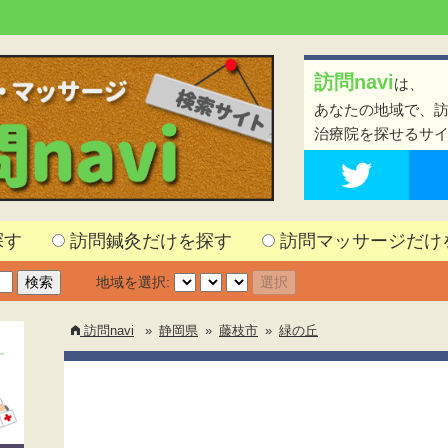
訪問navi
は、
あなたの地域で、
治療院を探せるサ
探す
訪問鍼灸だけを探す
訪問マッサージだけ
地域を選択:
訪問navi
»
静岡県
»
藤枝市
»
緑の丘