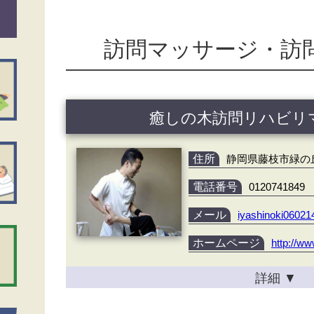
訪問マッサージ・訪
癒しの木訪問リハビリ
住所
静岡県藤枝市緑の丘1
電話番号
0120741849
メール
iyashinoki0602
ホームページ
http://ww
詳細
▼