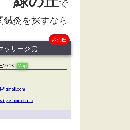
緑の丘
で
問鍼灸を探すなら
緑の丘
マッサージ院
Map
0-16
14@gmail.com
w.i-yashinoki.com