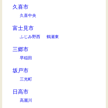
久喜市
久喜中央
富士見市
ふじみ野西
鶴瀬東
三郷市
早稲田
坂戸市
三光町
日高市
高麗川