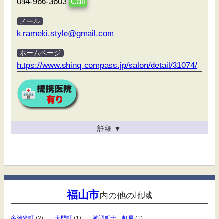
084-966-3603
Call
メール
kirameki.style@gmail.com
ホームページ
https://www.shinq-compass.jp/salon/detail/31074/
詳細
▼
福山市
内の他の地域
多治米町
(2)
大門町
(1)
神辺町十三軒屋
(1)