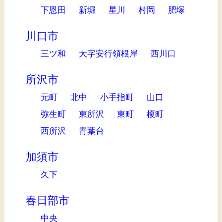
下恩田
新堀
星川
村岡
肥塚
川口市
三ツ和
大字安行領根岸
西川口
所沢市
元町
北中
小手指町
山口
弥生町
東所沢
東町
榎町
西所沢
青葉台
加須市
久下
春日部市
中央