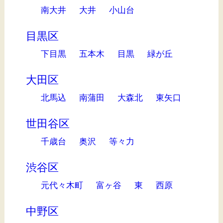
南大井
大井
小山台
目黒区
下目黒
五本木
目黒
緑が丘
大田区
北馬込
南蒲田
大森北
東矢口
世田谷区
千歳台
奥沢
等々力
渋谷区
元代々木町
富ヶ谷
東
西原
中野区