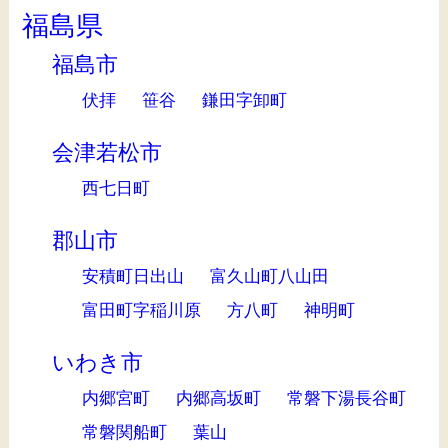
福島県
福島市
伏拝
笹谷
鎌田字卸町
会津若松市
西七日町
郡山市
安積町日出山
富久山町八山田
富田町字稲川原
方八町
神明町
いわき市
内郷宮町
内郷高坂町
常磐下湯長谷町
常磐関船町
葉山