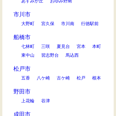
あすみが丘
おゆみ野南
市川市
大野町
宮久保
市川南
行徳駅前
船橋市
七林町
三咲
夏見台
宮本
本町
東中山
習志野台
馬込西
松戸市
五香
八ケ崎
古ケ崎
松戸
根本
野田市
上花輪
谷津
成田市