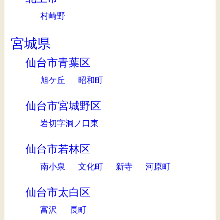
村崎野
宮城県
仙台市青葉区
旭ケ丘
昭和町
仙台市宮城野区
岩切字洞ノ口東
仙台市若林区
南小泉
文化町
新寺
河原町
仙台市太白区
富沢
長町