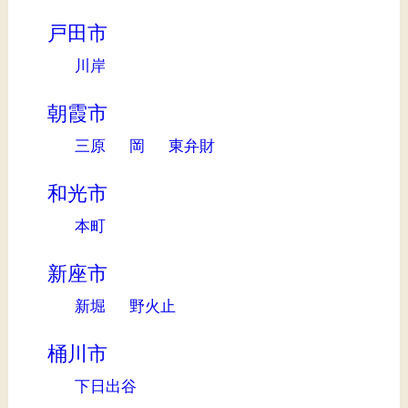
戸田市
川岸
朝霞市
三原
岡
東弁財
和光市
本町
新座市
新堀
野火止
桶川市
下日出谷