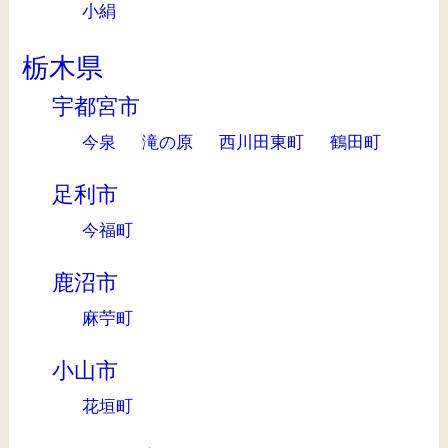
小絹
栃木県
宇都宮市
今泉
滝の原
西川田東町
鶴田町
足利市
今福町
鹿沼市
麻苧町
小山市
花垣町