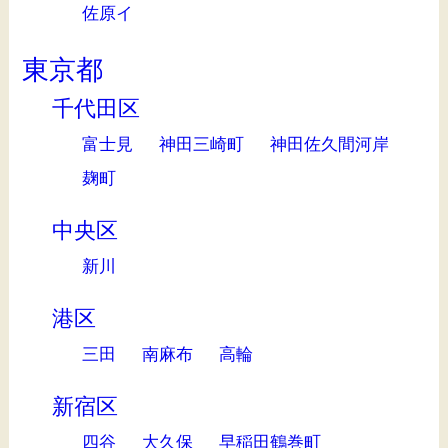
佐原イ
東京都
千代田区
富士見
神田三崎町
神田佐久間河岸
麹町
中央区
新川
港区
三田
南麻布
高輪
新宿区
四谷
大久保
早稲田鶴巻町