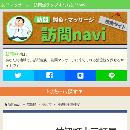
訪問マッサージ・訪問鍼灸を探すなら訪問navi
訪問navi
は、
あなたの地域で、訪問鍼灸・訪問マッサージに来てくれる治療院を探せるサ
イトです
地域から探す
▼
訪問navi
»
広島県
»
福山市
»
神辺町十三軒屋