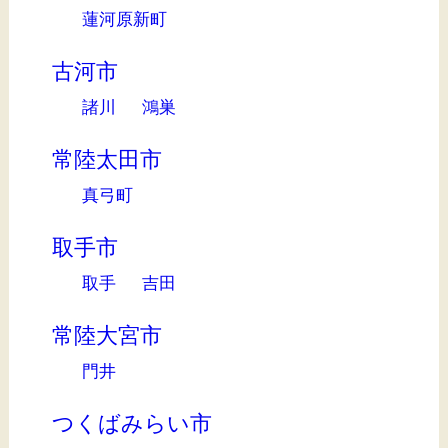
蓮河原新町
古河市
諸川
鴻巣
常陸太田市
真弓町
取手市
取手
吉田
常陸大宮市
門井
つくばみらい市