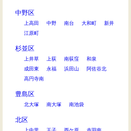
中野区
上高田
中野
南台
大和町
新井
江原町
杉並区
上井草
上荻
南荻窪
和泉
成田東
永福
浜田山
阿佐谷北
高円寺南
豊島区
北大塚
南大塚
南池袋
北区
上中里
王子
西ケ原
赤羽南