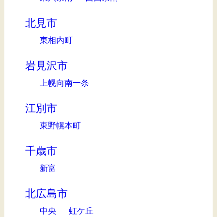
北見市
東相内町
岩見沢市
上幌向南一条
江別市
東野幌本町
千歳市
新富
北広島市
中央
虹ケ丘