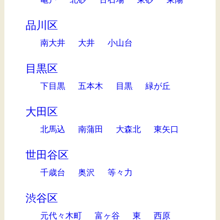
品川区
南大井
大井
小山台
目黒区
下目黒
五本木
目黒
緑が丘
大田区
北馬込
南蒲田
大森北
東矢口
世田谷区
千歳台
奥沢
等々力
渋谷区
元代々木町
富ヶ谷
東
西原