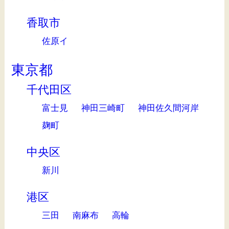
香取市
佐原イ
東京都
千代田区
富士見
神田三崎町
神田佐久間河岸
麹町
中央区
新川
港区
三田
南麻布
高輪