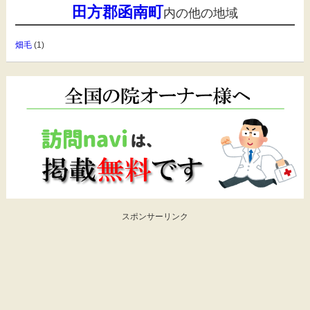
田方郡函南町
内の他の地域
畑毛
(1)
スポンサーリンク