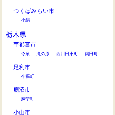
つくばみらい市
小絹
栃木県
宇都宮市
今泉
滝の原
西川田東町
鶴田町
足利市
今福町
鹿沼市
麻苧町
小山市