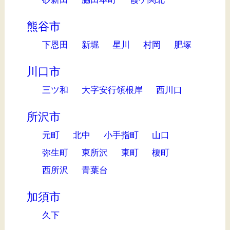
熊谷市
下恩田
新堀
星川
村岡
肥塚
川口市
三ツ和
大字安行領根岸
西川口
所沢市
元町
北中
小手指町
山口
弥生町
東所沢
東町
榎町
西所沢
青葉台
加須市
久下