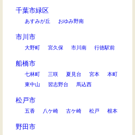
千葉市緑区
あすみが丘
おゆみ野南
市川市
大野町
宮久保
市川南
行徳駅前
船橋市
七林町
三咲
夏見台
宮本
本町
東中山
習志野台
馬込西
松戸市
五香
八ケ崎
古ケ崎
松戸
根本
野田市