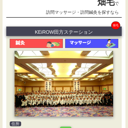
畑毛
で
訪問マッサージ・訪問鍼灸を探すなら
畑毛
KEiROW田方ステーション
住所