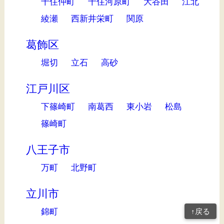
千住仲町
千住河原町
大谷田
江北
綾瀬
西新井栄町
関原
葛飾区
堀切
立石
高砂
江戸川区
下篠崎町
南葛西
東小岩
松島
篠崎町
八王子市
万町
北野町
立川市
錦町
↑戻る