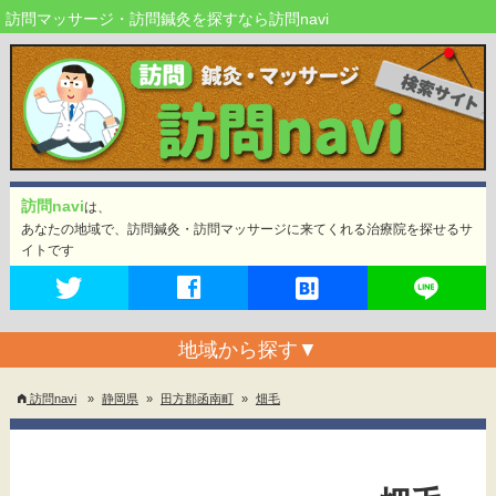
訪問マッサージ・訪問鍼灸を探すなら訪問navi
訪問navi
は、
あなたの地域で、訪問鍼灸・訪問マッサージに来てくれる治療院を探せるサ
イトです
地域から探す
▼
訪問navi
»
静岡県
»
田方郡函南町
»
畑毛