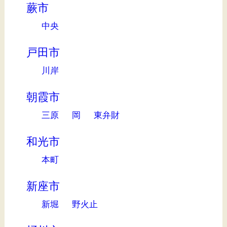
蕨市
中央
戸田市
川岸
朝霞市
三原
岡
東弁財
和光市
本町
新座市
新堀
野火止