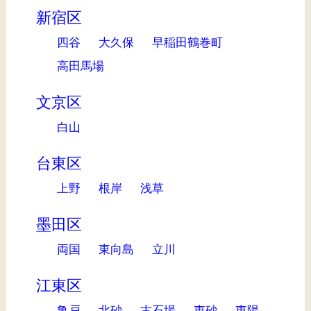
新宿区
四谷
大久保
早稲田鶴巻町
高田馬場
文京区
白山
台東区
上野
根岸
浅草
墨田区
両国
東向島
立川
江東区
亀戸
北砂
古石場
東砂
東陽