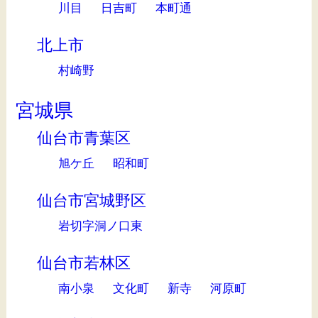
川目
日吉町
本町通
北上市
村崎野
宮城県
仙台市青葉区
旭ケ丘
昭和町
仙台市宮城野区
岩切字洞ノ口東
仙台市若林区
南小泉
文化町
新寺
河原町