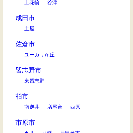
上花輪
谷津
成田市
土屋
佐倉市
ユーカリが丘
習志野市
東習志野
柏市
南逆井
増尾台
西原
市原市
五井
八幡
辰巳台東