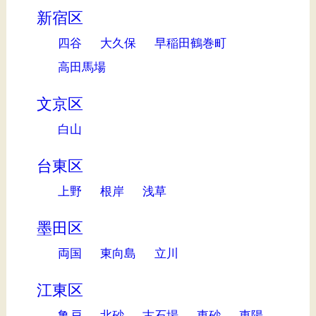
新宿区
四谷
大久保
早稲田鶴巻町
高田馬場
文京区
白山
台東区
上野
根岸
浅草
墨田区
両国
東向島
立川
江東区
亀戸
北砂
古石場
東砂
東陽