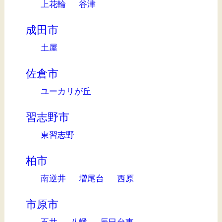
上花輪
谷津
成田市
土屋
佐倉市
ユーカリが丘
習志野市
東習志野
柏市
南逆井
増尾台
西原
市原市
五井
八幡
辰巳台東