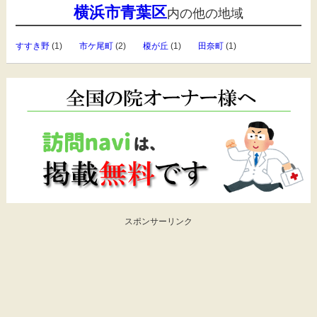
横浜市青葉区
内の他の地域
すすき野
(1)
市ケ尾町
(2)
榎が丘
(1)
田奈町
(1)
スポンサーリンク