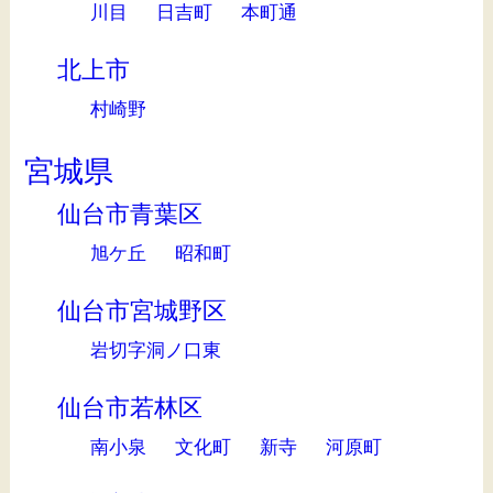
川目
日吉町
本町通
北上市
村崎野
宮城県
仙台市青葉区
旭ケ丘
昭和町
仙台市宮城野区
岩切字洞ノ口東
仙台市若林区
南小泉
文化町
新寺
河原町