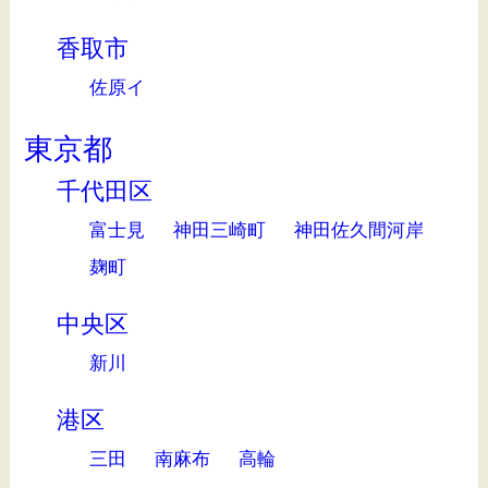
香取市
佐原イ
東京都
千代田区
富士見
神田三崎町
神田佐久間河岸
麹町
中央区
新川
港区
三田
南麻布
高輪