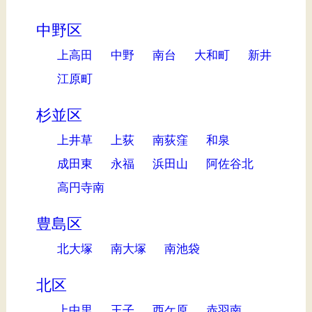
中野区
上高田
中野
南台
大和町
新井
江原町
杉並区
上井草
上荻
南荻窪
和泉
成田東
永福
浜田山
阿佐谷北
高円寺南
豊島区
北大塚
南大塚
南池袋
北区
上中里
王子
西ケ原
赤羽南