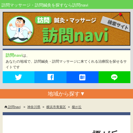
訪問マッサージ・訪問鍼灸を探すなら訪問navi
訪問navi
は、
あなたの地域で、訪問鍼灸・訪問マッサージに来てくれる治療院を探せるサ
イトです
地域から探す
▼
訪問navi
»
神奈川県
»
横浜市青葉区
»
榎が丘