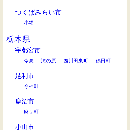
つくばみらい市
小絹
栃木県
宇都宮市
今泉
滝の原
西川田東町
鶴田町
足利市
今福町
鹿沼市
麻苧町
小山市