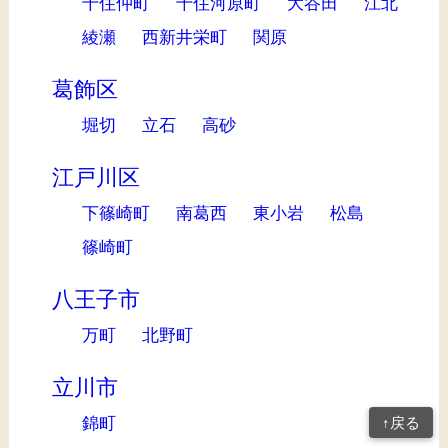
千住仲町
千住河原町
大谷田
江北
綾瀬
西新井栄町
関原
葛飾区
堀切
立石
高砂
江戸川区
下篠崎町
南葛西
東小岩
松島
篠崎町
八王子市
万町
北野町
立川市
錦町
↑戻る