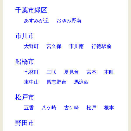
千葉市緑区
あすみが丘
おゆみ野南
市川市
大野町
宮久保
市川南
行徳駅前
船橋市
七林町
三咲
夏見台
宮本
本町
東中山
習志野台
馬込西
松戸市
五香
八ケ崎
古ケ崎
松戸
根本
野田市