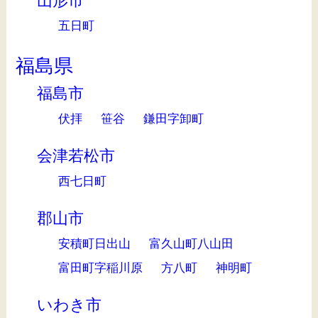
山形市
五日町
福島県
福島市
伏拝
笹谷
鎌田字卸町
会津若松市
西七日町
郡山市
安積町日出山
富久山町八山田
富田町字稲川原
方八町
神明町
いわき市