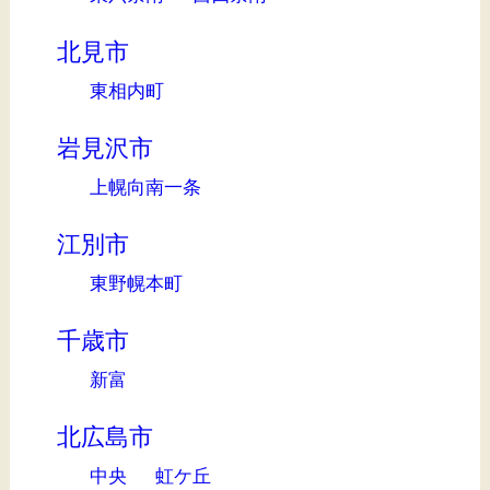
北見市
東相内町
岩見沢市
上幌向南一条
江別市
東野幌本町
千歳市
新富
北広島市
中央
虹ケ丘