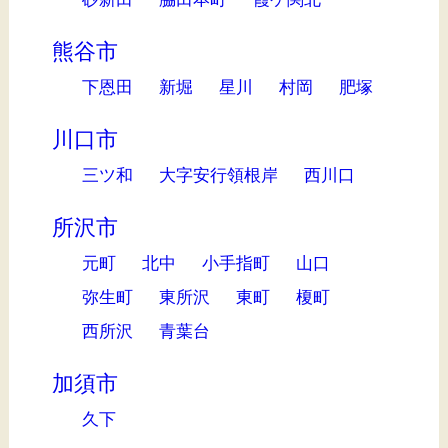
熊谷市
下恩田
新堀
星川
村岡
肥塚
川口市
三ツ和
大字安行領根岸
西川口
所沢市
元町
北中
小手指町
山口
弥生町
東所沢
東町
榎町
西所沢
青葉台
加須市
久下