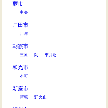
蕨市
中央
戸田市
川岸
朝霞市
三原
岡
東弁財
和光市
本町
新座市
新堀
野火止