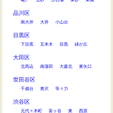
品川区
南大井
大井
小山台
目黒区
下目黒
五本木
目黒
緑が丘
大田区
北馬込
南蒲田
大森北
東矢口
世田谷区
千歳台
奥沢
等々力
渋谷区
元代々木町
富ヶ谷
東
西原