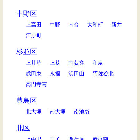
中野区
上高田
中野
南台
大和町
新井
江原町
杉並区
上井草
上荻
南荻窪
和泉
成田東
永福
浜田山
阿佐谷北
高円寺南
豊島区
北大塚
南大塚
南池袋
北区
上中里
王子
西ケ原
赤羽南