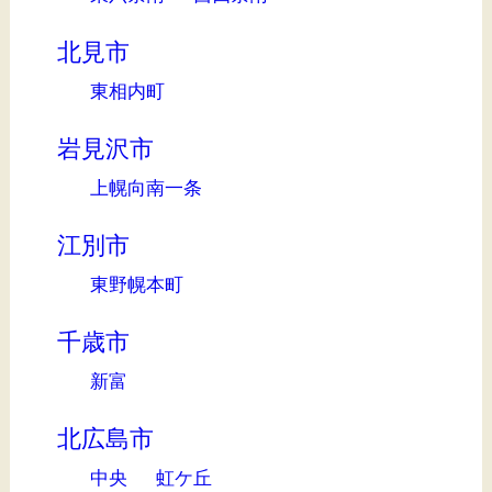
北見市
東相内町
岩見沢市
上幌向南一条
江別市
東野幌本町
千歳市
新富
北広島市
中央
虹ケ丘