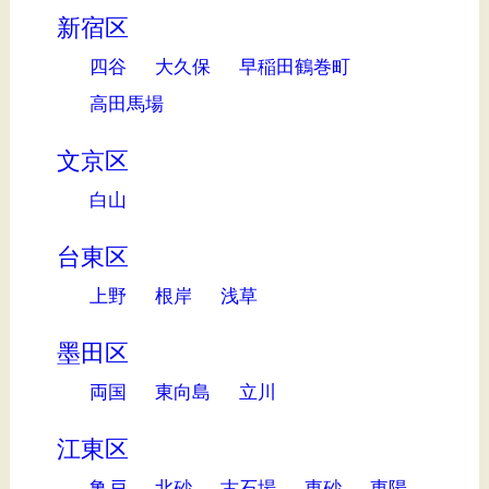
新宿区
四谷
大久保
早稲田鶴巻町
高田馬場
文京区
白山
台東区
上野
根岸
浅草
墨田区
両国
東向島
立川
江東区
亀戸
北砂
古石場
東砂
東陽