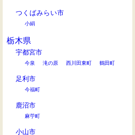
つくばみらい市
小絹
栃木県
宇都宮市
今泉
滝の原
西川田東町
鶴田町
足利市
今福町
鹿沼市
麻苧町
小山市