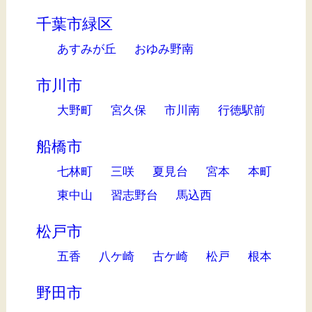
千葉市緑区
あすみが丘
おゆみ野南
市川市
大野町
宮久保
市川南
行徳駅前
船橋市
七林町
三咲
夏見台
宮本
本町
東中山
習志野台
馬込西
松戸市
五香
八ケ崎
古ケ崎
松戸
根本
野田市