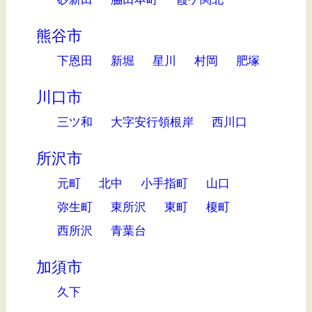
熊谷市
下恩田
新堀
星川
村岡
肥塚
川口市
三ツ和
大字安行領根岸
西川口
所沢市
元町
北中
小手指町
山口
弥生町
東所沢
東町
榎町
西所沢
青葉台
加須市
久下