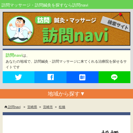
訪問マッサージ・訪問鍼灸を探すなら訪問navi
訪問navi
は、
あなたの地域で、訪問鍼灸・訪問マッサージに来てくれる治療院を探せるサ
イトです
地域から探す
▼
訪問navi
»
宮崎県
»
宮崎市
»
松橋