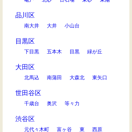
品川区
南大井
大井
小山台
目黒区
下目黒
五本木
目黒
緑が丘
大田区
北馬込
南蒲田
大森北
東矢口
世田谷区
千歳台
奥沢
等々力
渋谷区
元代々木町
富ヶ谷
東
西原