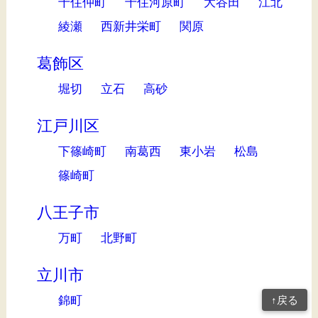
千住仲町
千住河原町
大谷田
江北
綾瀬
西新井栄町
関原
葛飾区
堀切
立石
高砂
江戸川区
下篠崎町
南葛西
東小岩
松島
篠崎町
八王子市
万町
北野町
立川市
錦町
↑戻る