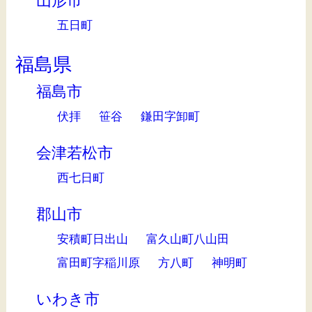
山形市
五日町
福島県
福島市
伏拝
笹谷
鎌田字卸町
会津若松市
西七日町
郡山市
安積町日出山
富久山町八山田
富田町字稲川原
方八町
神明町
いわき市