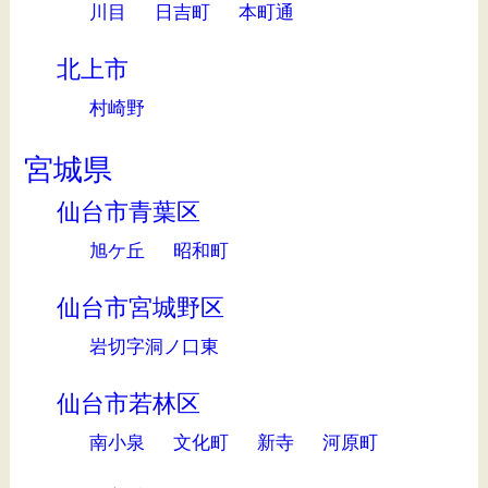
川目
日吉町
本町通
北上市
村崎野
宮城県
仙台市青葉区
旭ケ丘
昭和町
仙台市宮城野区
岩切字洞ノ口東
仙台市若林区
南小泉
文化町
新寺
河原町