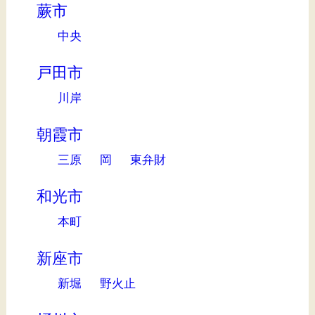
蕨市
中央
戸田市
川岸
朝霞市
三原
岡
東弁財
和光市
本町
新座市
新堀
野火止