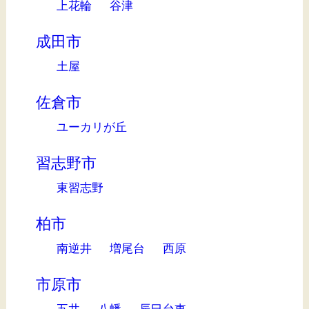
上花輪
谷津
成田市
土屋
佐倉市
ユーカリが丘
習志野市
東習志野
柏市
南逆井
増尾台
西原
市原市
五井
八幡
辰巳台東