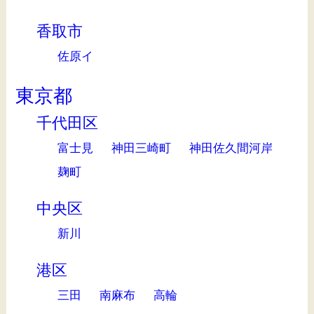
香取市
佐原イ
東京都
千代田区
富士見
神田三崎町
神田佐久間河岸
麹町
中央区
新川
港区
三田
南麻布
高輪