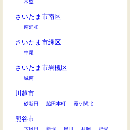
常盤
さいたま市南区
南浦和
さいたま市緑区
中尾
さいたま市岩槻区
城南
川越市
砂新田
脇田本町
霞ケ関北
熊谷市
下恩田
新堀
星川
村岡
肥塚