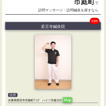
市庭町
で
訪問マッサージ・訪問鍼灸を探すなら
市庭町
若王寺鍼灸院
住所
Map
兵庫県西宮市市庭町7-17 ハイツ市庭103