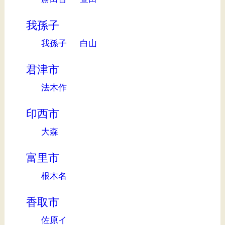
我孫子
我孫子
白山
君津市
法木作
印西市
大森
富里市
根木名
香取市
佐原イ