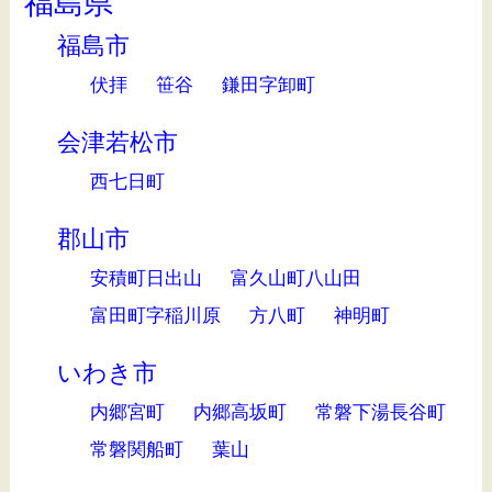
福島県
福島市
伏拝
笹谷
鎌田字卸町
会津若松市
西七日町
郡山市
安積町日出山
富久山町八山田
富田町字稲川原
方八町
神明町
いわき市
内郷宮町
内郷高坂町
常磐下湯長谷町
常磐関船町
葉山