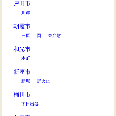
戸田市
川岸
朝霞市
三原
岡
東弁財
和光市
本町
新座市
新堀
野火止
桶川市
下日出谷