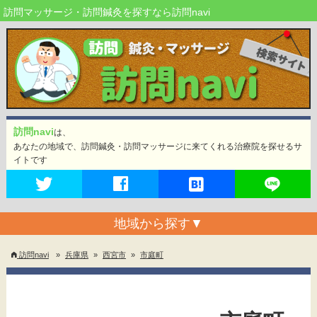
訪問マッサージ・訪問鍼灸を探すなら訪問navi
訪問navi
は、
あなたの地域で、訪問鍼灸・訪問マッサージに来てくれる治療院を探せるサ
イトです
地域から探す
▼
訪問navi
»
兵庫県
»
西宮市
»
市庭町