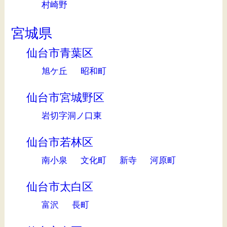
村崎野
宮城県
仙台市青葉区
旭ケ丘
昭和町
仙台市宮城野区
岩切字洞ノ口東
仙台市若林区
南小泉
文化町
新寺
河原町
仙台市太白区
富沢
長町