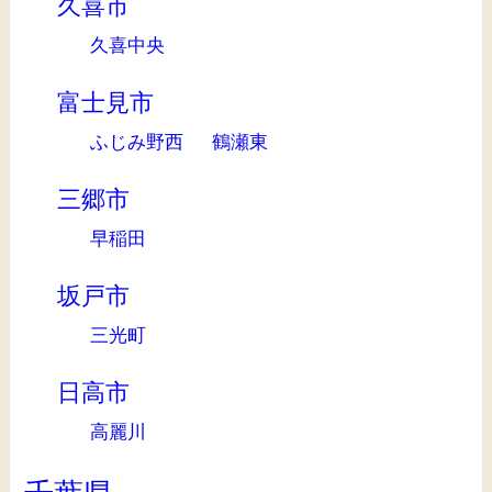
久喜市
久喜中央
富士見市
ふじみ野西
鶴瀬東
三郷市
早稲田
坂戸市
三光町
日高市
高麗川