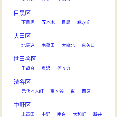
目黒区
下目黒
五本木
目黒
緑が丘
大田区
北馬込
南蒲田
大森北
東矢口
世田谷区
千歳台
奥沢
等々力
渋谷区
元代々木町
富ヶ谷
東
西原
中野区
上高田
中野
南台
大和町
新井