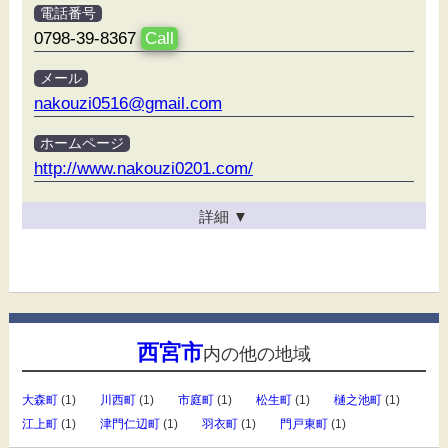
電話番号
0798-39-8367
Call
メール
nakouzi0516@gmail.com
ホームページ
http://www.nakouzi0201.com/
詳細
▼
西宮市
内の他の地域
大森町
(1)
川西町
(1)
市庭町
(1)
松生町
(1)
樋之池町
(1)
江上町
(1)
津門仁辺町
(1)
羽衣町
(1)
門戸東町
(1)