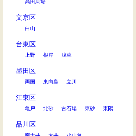
高田馬場
文京区
白山
台東区
上野
根岸
浅草
墨田区
両国
東向島
立川
江東区
亀戸
北砂
古石場
東砂
東陽
品川区
南大井
大井
小山台