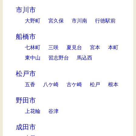
市川市
大野町
宮久保
市川南
行徳駅前
船橋市
七林町
三咲
夏見台
宮本
本町
東中山
習志野台
馬込西
松戸市
五香
八ケ崎
古ケ崎
松戸
根本
野田市
上花輪
谷津
成田市