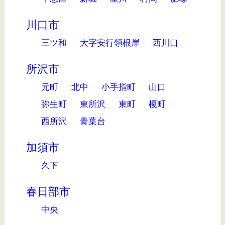
川口市
三ツ和
大字安行領根岸
西川口
所沢市
元町
北中
小手指町
山口
弥生町
東所沢
東町
榎町
西所沢
青葉台
加須市
久下
春日部市
中央