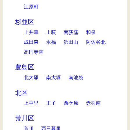
江原町
杉並区
上井草
上荻
南荻窪
和泉
成田東
永福
浜田山
阿佐谷北
高円寺南
豊島区
北大塚
南大塚
南池袋
北区
上中里
王子
西ケ原
赤羽南
荒川区
荒川
西日暮里