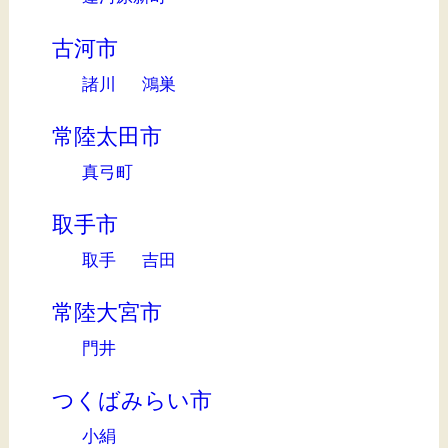
古河市
諸川
鴻巣
常陸太田市
真弓町
取手市
取手
吉田
常陸大宮市
門井
つくばみらい市
小絹