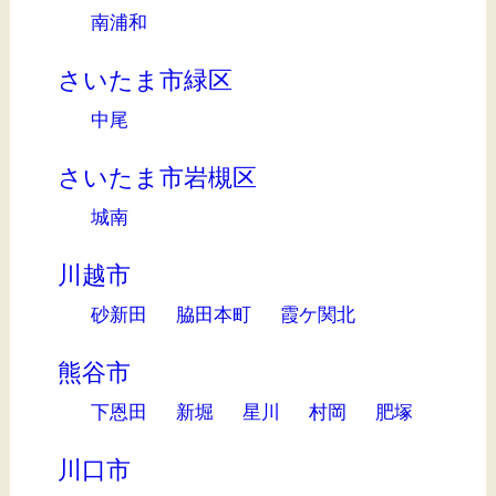
南浦和
さいたま市緑区
中尾
さいたま市岩槻区
城南
川越市
砂新田
脇田本町
霞ケ関北
熊谷市
下恩田
新堀
星川
村岡
肥塚
川口市