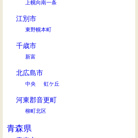
上幌向南一条
江別市
東野幌本町
千歳市
新富
北広島市
中央
虹ケ丘
河東郡音更町
柳町北区
青森県