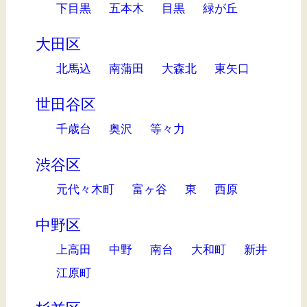
下目黒
五本木
目黒
緑が丘
大田区
北馬込
南蒲田
大森北
東矢口
世田谷区
千歳台
奥沢
等々力
渋谷区
元代々木町
富ヶ谷
東
西原
中野区
上高田
中野
南台
大和町
新井
江原町