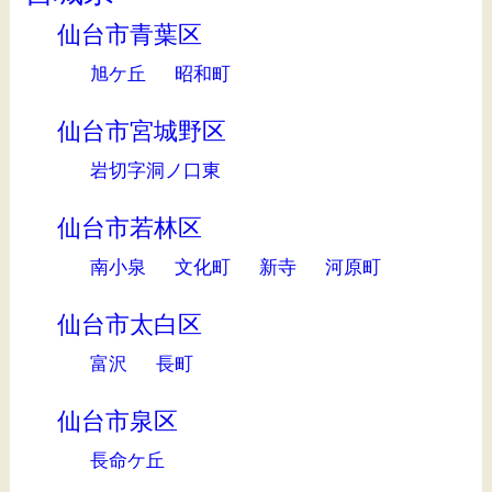
仙台市青葉区
旭ケ丘
昭和町
仙台市宮城野区
岩切字洞ノ口東
仙台市若林区
南小泉
文化町
新寺
河原町
仙台市太白区
富沢
長町
仙台市泉区
長命ケ丘