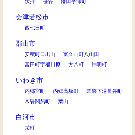
伏拝
笹谷
鎌田字卸町
会津若松市
西七日町
郡山市
安積町日出山
富久山町八山田
富田町字稲川原
方八町
神明町
いわき市
内郷宮町
内郷高坂町
常磐下湯長谷町
常磐関船町
葉山
白河市
栄町