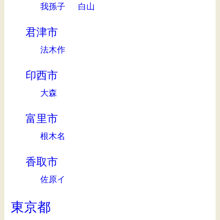
我孫子
白山
君津市
法木作
印西市
大森
富里市
根木名
香取市
佐原イ
東京都