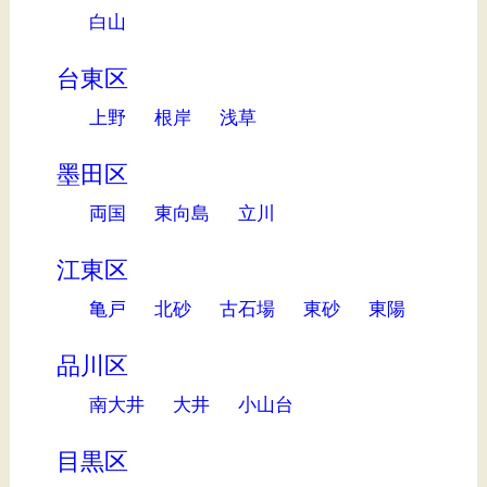
白山
台東区
上野
根岸
浅草
墨田区
両国
東向島
立川
江東区
亀戸
北砂
古石場
東砂
東陽
品川区
南大井
大井
小山台
目黒区