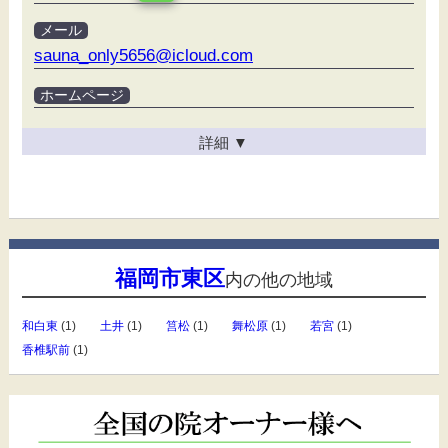
メール
sauna_only5656@icloud.com
ホームページ
詳細
▼
福岡市東区
内の他の地域
和白東
(1)
土井
(1)
筥松
(1)
舞松原
(1)
若宮
(1)
香椎駅前
(1)