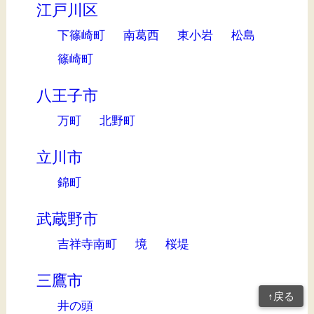
江戸川区
下篠崎町
南葛西
東小岩
松島
篠崎町
八王子市
万町
北野町
立川市
錦町
武蔵野市
吉祥寺南町
境
桜堤
三鷹市
↑戻る
井の頭