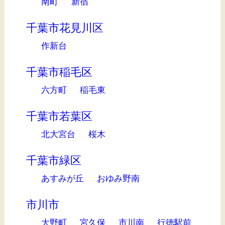
南町
新宿
千葉市花見川区
作新台
千葉市稲毛区
六方町
稲毛東
千葉市若葉区
北大宮台
桜木
千葉市緑区
あすみが丘
おゆみ野南
市川市
大野町
宮久保
市川南
行徳駅前