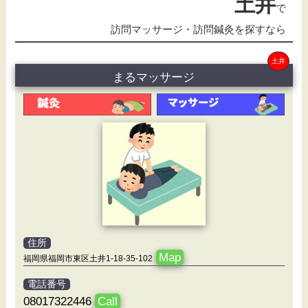
土井
で
訪問マッサージ・訪問鍼灸を探すなら
土井
まるマッサージ
住所
Map
福岡県福岡市東区土井1-18-35-102
電話番号
08017322446
Call