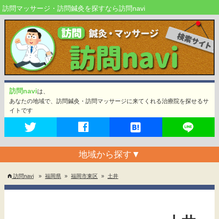
訪問マッサージ・訪問鍼灸を探すなら訪問navi
訪問navi
は、
あなたの地域で、訪問鍼灸・訪問マッサージに来てくれる治療院を探せるサ
イトです
地域から探す
▼
訪問navi
»
福岡県
»
福岡市東区
»
土井