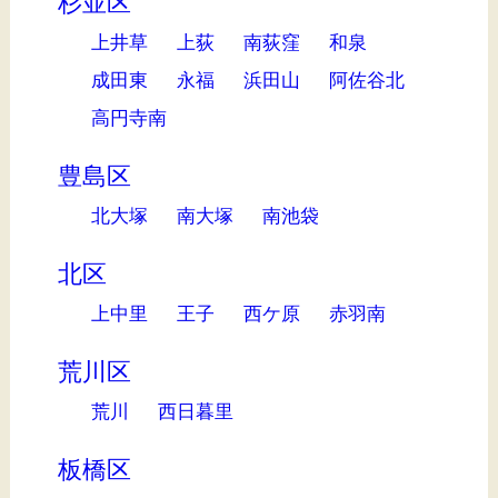
杉並区
上井草
上荻
南荻窪
和泉
成田東
永福
浜田山
阿佐谷北
高円寺南
豊島区
北大塚
南大塚
南池袋
北区
上中里
王子
西ケ原
赤羽南
荒川区
荒川
西日暮里
板橋区