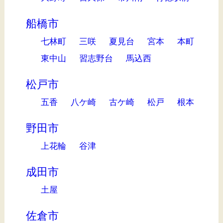
船橋市
七林町
三咲
夏見台
宮本
本町
東中山
習志野台
馬込西
松戸市
五香
八ケ崎
古ケ崎
松戸
根本
野田市
上花輪
谷津
成田市
土屋
佐倉市