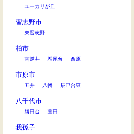
ユーカリが丘
習志野市
東習志野
柏市
南逆井
増尾台
西原
市原市
五井
八幡
辰巳台東
八千代市
勝田台
萱田
我孫子