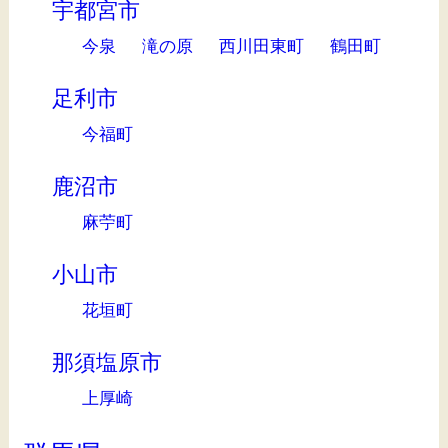
宇都宮市
今泉
滝の原
西川田東町
鶴田町
足利市
今福町
鹿沼市
麻苧町
小山市
花垣町
那須塩原市
上厚崎