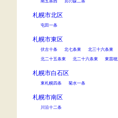
南五条西
宮の森二条
札幌市北区
屯田一条
札幌市東区
伏古十条
北七条東
北三十六条東
北二十五条東
北二十六条東
東苗穂
札幌市白石区
東札幌四条
菊水一条
札幌市南区
川沿十二条