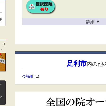
件
詳細
▼
、リ
い。
足利市
内の他
今福町
(1)
。
>
on-