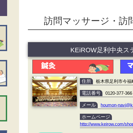
訪問マッサージ・訪
KEiROW足利中央
住所
栃木県足利市今福町4
電話番号
0120-377-366
メール
houmon-navi@k
ホームページ
http://www.keirow.com/shop