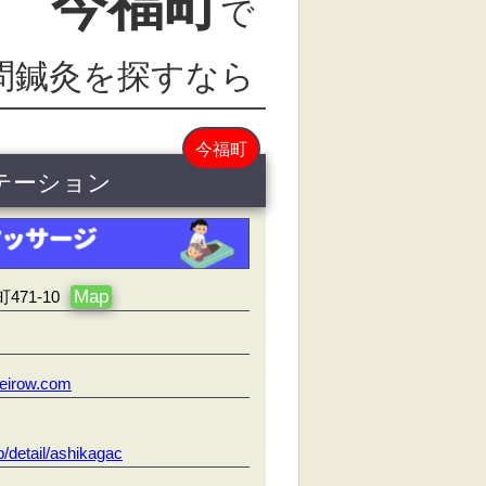
今福町
で
問鍼灸を探すなら
今福町
ステーション
Map
71-10
eirow.com
/detail/ashikagac