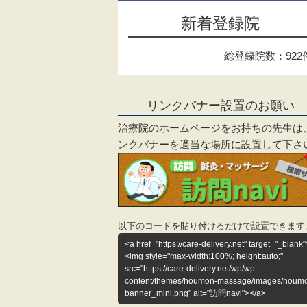
新着登録院
総登録院数：922
リンクバナー設置のお願い
治療院のホームページをお持ちの先生は
ンクバナーを適当な場所に設置して下さ
以下のコードを貼り付けるだけで設置できます
<a href="https://care-delivery.net" target="_blank"
<img style="max-width:100%; height:auto;"
src="https://care-delivery.net/wp/wp-
content/themes/houmon-massage/images/houm
banner_mini.png" alt="訪問navi"></a>