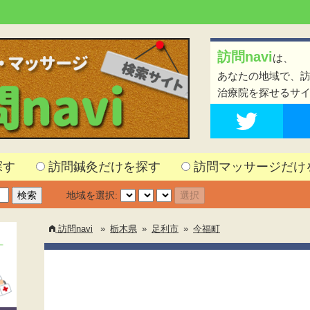
訪問navi
は、
あなたの地域で、
治療院を探せるサ
探す
訪問鍼灸だけを探す
訪問マッサージだけ
地域を選択:
訪問navi
»
栃木県
»
足利市
»
今福町