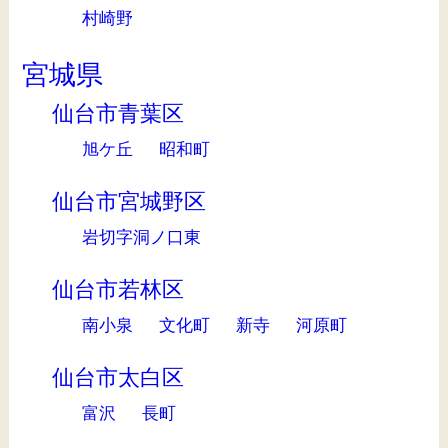
村崎野
宮城県
仙台市青葉区
旭ケ丘
昭和町
仙台市宮城野区
岩切字洞ノ口東
仙台市若林区
南小泉
文化町
新寺
河原町
仙台市太白区
富沢
長町