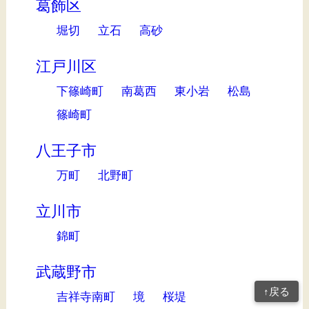
葛飾区
堀切
立石
高砂
江戸川区
下篠崎町
南葛西
東小岩
松島
篠崎町
八王子市
万町
北野町
立川市
錦町
武蔵野市
↑戻る
吉祥寺南町
境
桜堤