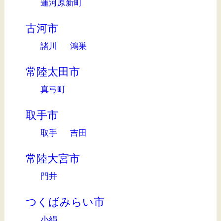
蓮河原新町
古河市
諸川
鴻巣
常陸太田市
真弓町
取手市
取手
吉田
常陸大宮市
門井
つくばみらい市
小絹