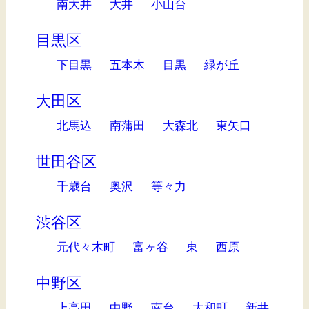
南大井
大井
小山台
目黒区
下目黒
五本木
目黒
緑が丘
大田区
北馬込
南蒲田
大森北
東矢口
世田谷区
千歳台
奥沢
等々力
渋谷区
元代々木町
富ヶ谷
東
西原
中野区
上高田
中野
南台
大和町
新井