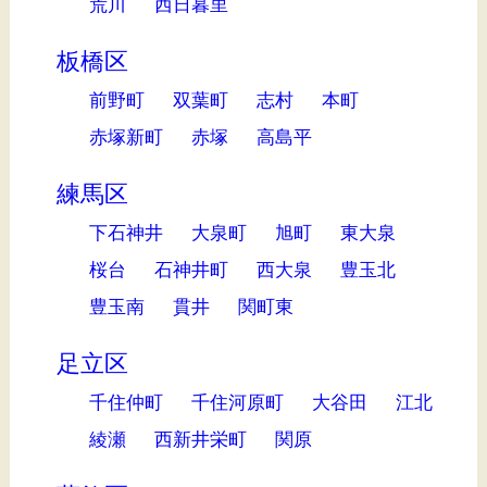
荒川
西日暮里
板橋区
前野町
双葉町
志村
本町
赤塚新町
赤塚
高島平
練馬区
下石神井
大泉町
旭町
東大泉
桜台
石神井町
西大泉
豊玉北
豊玉南
貫井
関町東
足立区
千住仲町
千住河原町
大谷田
江北
綾瀬
西新井栄町
関原