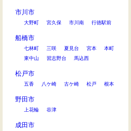
市川市
大野町
宮久保
市川南
行徳駅前
船橋市
七林町
三咲
夏見台
宮本
本町
東中山
習志野台
馬込西
松戸市
五香
八ケ崎
古ケ崎
松戸
根本
野田市
上花輪
谷津
成田市