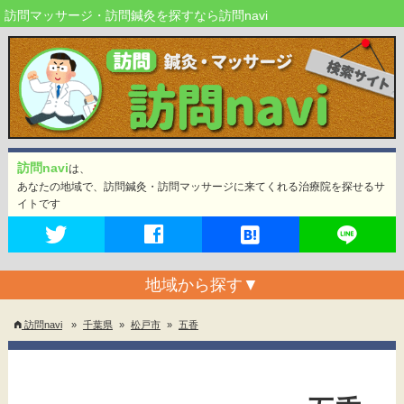
訪問マッサージ・訪問鍼灸を探すなら訪問navi
訪問navi
は、
あなたの地域で、訪問鍼灸・訪問マッサージに来てくれる治療院を探せるサ
イトです
地域から探す
▼
訪問navi
»
千葉県
»
松戸市
»
五香