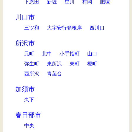
下恩田
新堀
星川
村岡
肥塚
川口市
三ツ和
大字安行領根岸
西川口
所沢市
元町
北中
小手指町
山口
弥生町
東所沢
東町
榎町
西所沢
青葉台
加須市
久下
春日部市
中央