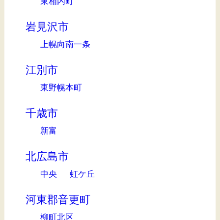
東相内町
岩見沢市
上幌向南一条
江別市
東野幌本町
千歳市
新富
北広島市
中央
虹ケ丘
河東郡音更町
柳町北区