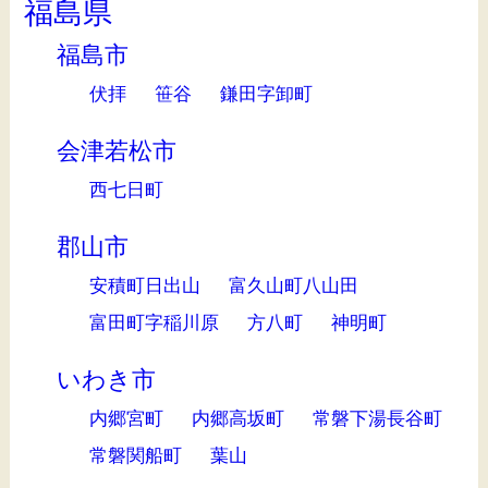
福島県
福島市
伏拝
笹谷
鎌田字卸町
会津若松市
西七日町
郡山市
安積町日出山
富久山町八山田
富田町字稲川原
方八町
神明町
いわき市
内郷宮町
内郷高坂町
常磐下湯長谷町
常磐関船町
葉山