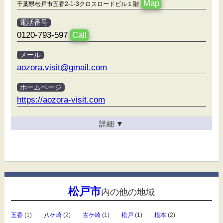
Map
千葉県松戸市五香2-1-3クロスロードビル１階
電話番号
0120-793-597
Call
メール
aozora.visit@gmail.com
ホームページ
https://aozora-visit.com
詳細
▼
松戸市
内の他の地域
五香
(1)
八ケ崎
(2)
古ケ崎
(1)
松戸
(1)
根本
(2)