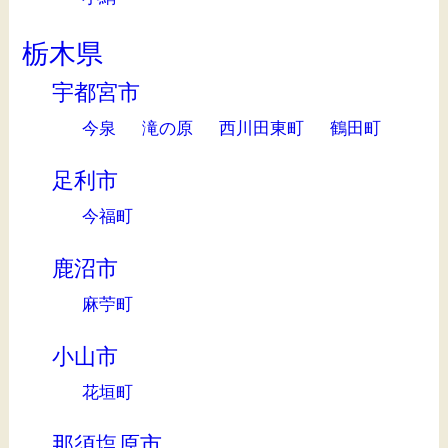
栃木県
宇都宮市
今泉
滝の原
西川田東町
鶴田町
足利市
今福町
鹿沼市
麻苧町
小山市
花垣町
那須塩原市