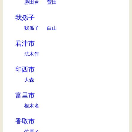
勝田台
萱田
我孫子
我孫子
白山
君津市
法木作
印西市
大森
富里市
根木名
香取市
佐原イ