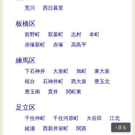
荒川
西日暮里
板橋区
前野町
双葉町
志村
本町
赤塚新町
赤塚
高島平
練馬区
下石神井
大泉町
旭町
東大泉
桜台
石神井町
西大泉
豊玉北
豊玉南
貫井
関町東
足立区
千住仲町
千住河原町
大谷田
江北
↑戻る
綾瀬
西新井栄町
関原