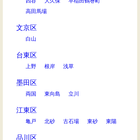
四谷
大久保
早稲田鶴巻町
高田馬場
文京区
白山
台東区
上野
根岸
浅草
墨田区
両国
東向島
立川
江東区
亀戸
北砂
古石場
東砂
東陽
品川区