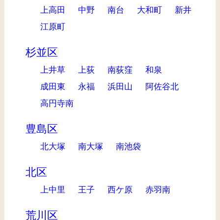
上高田
中野
南台
大和町
新井
江原町
杉並区
上井草
上荻
南荻窪
和泉
成田東
永福
浜田山
阿佐谷北
高円寺南
豊島区
北大塚
南大塚
南池袋
北区
上中里
王子
西ケ原
赤羽南
荒川区