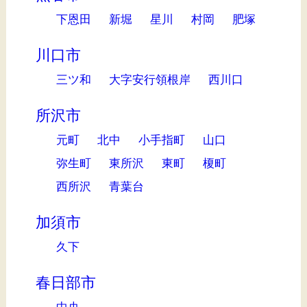
下恩田
新堀
星川
村岡
肥塚
川口市
三ツ和
大字安行領根岸
西川口
所沢市
元町
北中
小手指町
山口
弥生町
東所沢
東町
榎町
西所沢
青葉台
加須市
久下
春日部市