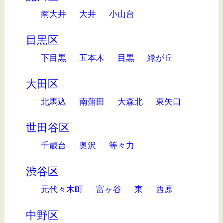
南大井
大井
小山台
目黒区
下目黒
五本木
目黒
緑が丘
大田区
北馬込
南蒲田
大森北
東矢口
世田谷区
千歳台
奥沢
等々力
渋谷区
元代々木町
富ヶ谷
東
西原
中野区