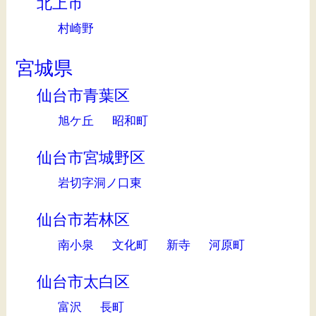
北上市
村崎野
宮城県
仙台市青葉区
旭ケ丘
昭和町
仙台市宮城野区
岩切字洞ノ口東
仙台市若林区
南小泉
文化町
新寺
河原町
仙台市太白区
富沢
長町