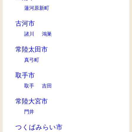
蓮河原新町
古河市
諸川
鴻巣
常陸太田市
真弓町
取手市
取手
吉田
常陸大宮市
門井
つくばみらい市