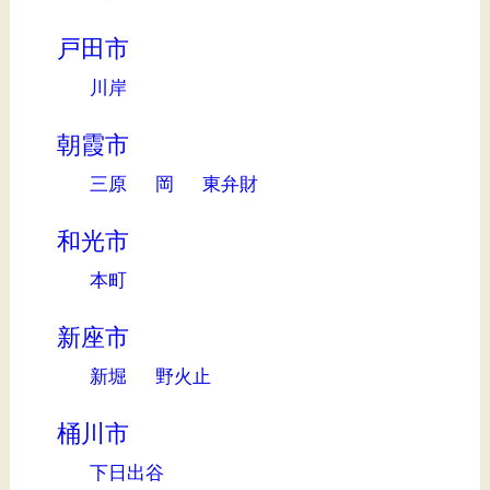
戸田市
川岸
朝霞市
三原
岡
東弁財
和光市
本町
新座市
新堀
野火止
桶川市
下日出谷