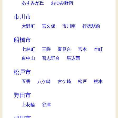
あすみが丘
おゆみ野南
市川市
大野町
宮久保
市川南
行徳駅前
船橋市
七林町
三咲
夏見台
宮本
本町
東中山
習志野台
馬込西
松戸市
五香
八ケ崎
古ケ崎
松戸
根本
野田市
上花輪
谷津