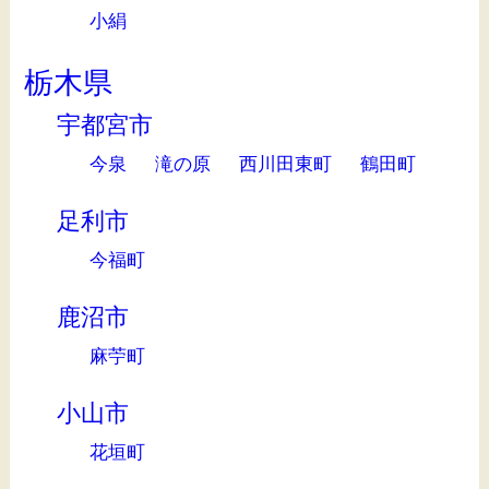
小絹
栃木県
宇都宮市
今泉
滝の原
西川田東町
鶴田町
足利市
今福町
鹿沼市
麻苧町
小山市
花垣町