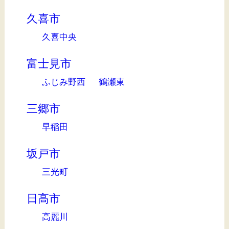
久喜市
久喜中央
富士見市
ふじみ野西
鶴瀬東
三郷市
早稲田
坂戸市
三光町
日高市
高麗川