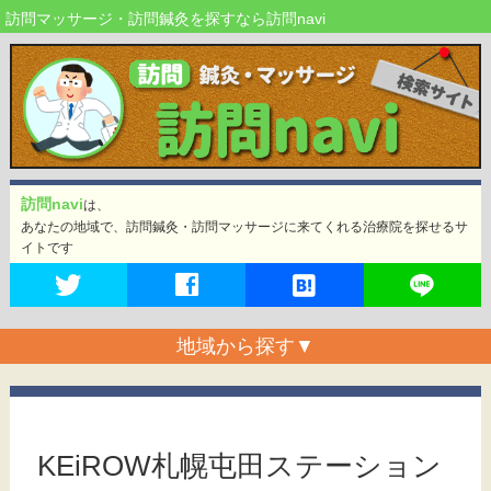
訪問マッサージ・訪問鍼灸を探すなら訪問navi
訪問navi
は、
あなたの地域で、訪問鍼灸・訪問マッサージに来てくれる治療院を探せるサ
イトです
地域から探す
▼
KEiROW札幌屯田ステーション