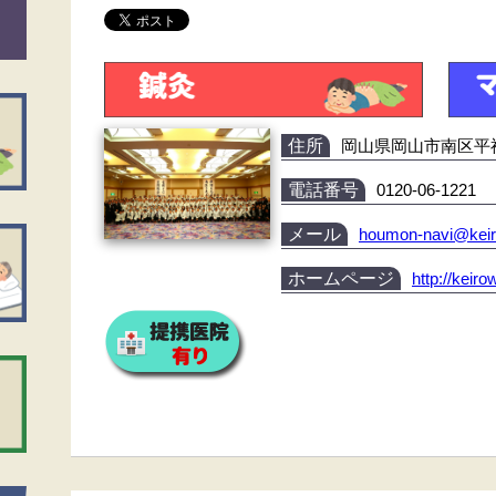
住所
岡山県岡山市南区平福2
電話番号
0120-06-1221
メール
houmon-navi@kei
ホームページ
http://kei