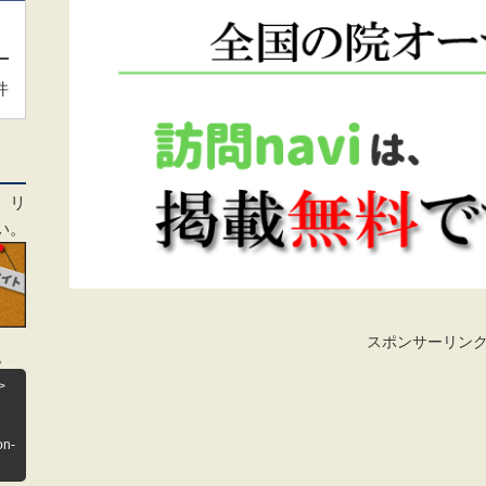
件
、リ
い。
スポンサーリン
。
>
on-