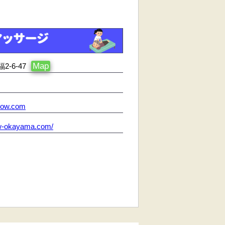
Map
-6-47
row.com
row-okayama.com/