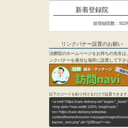
新着登録院
総登録院数：922
リンクバナー設置のお願い
治療院のホームページをお持ちの先生は
ンクバナーを適当な場所に設置して下さ
以下のコードを貼り付けるだけで設置できます
<a href="https://care-delivery.net" target="_blank"
<img style="max-width:100%; height:auto;"
src="https://care-delivery.net/wp/wp-
content/themes/houmon-massage/images/houm
banner_mini.png" alt="訪問navi"></a>