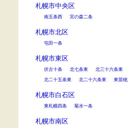
札幌市中央区
南五条西
宮の森二条
札幌市北区
屯田一条
札幌市東区
伏古十条
北七条東
北三十六条東
北二十五条東
北二十六条東
東苗穂
札幌市白石区
東札幌四条
菊水一条
札幌市南区