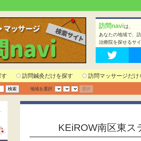
訪問navi
は、
あなたの地域で、
治療院を探せるサ
探す
訪問鍼灸だけを探す
訪問マッサージだけ
地域を選択:
KEiROW南区東