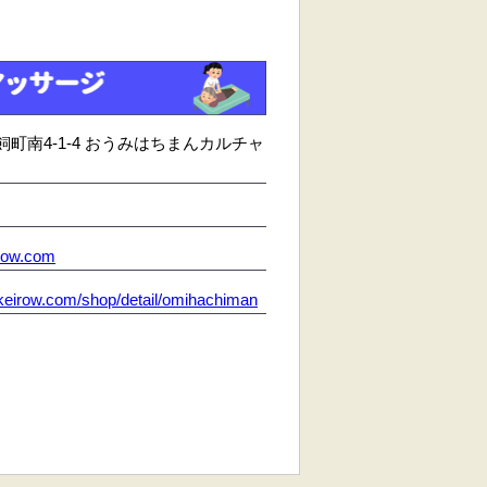
町南4-1-4 おうみはちまんカルチャ
row.com
.keirow.com/shop/detail/omihachiman