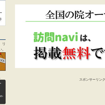
件
、リ
い。
。
スポンサーリン
>
on-