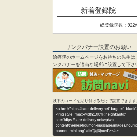
新着登録院
総登録院数：922
リンクバナー設置のお願い
治療院のホームページをお持ちの先生は
ンクバナーを適当な場所に設置して下さ
以下のコードを貼り付けるだけで設置できます
<a href="https://care-delivery.net" target="_blank"
<img style="max-width:100%; height:auto;"
src="https://care-delivery.net/wp/wp-
content/themes/houmon-massage/images/houm
banner_mini.png" alt="訪問navi"></a>