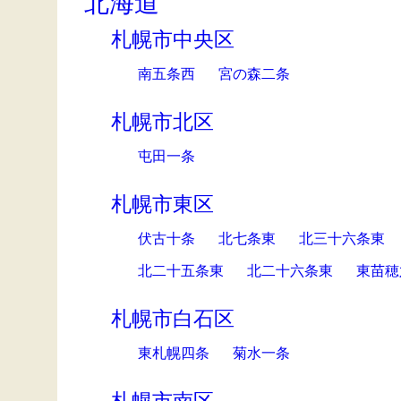
北海道
札幌市中央区
南五条西
宮の森二条
札幌市北区
屯田一条
札幌市東区
伏古十条
北七条東
北三十六条東
北二十五条東
北二十六条東
東苗穂
札幌市白石区
東札幌四条
菊水一条