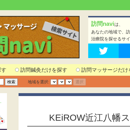
訪問navi
は、
あなたの地域で、
治療院を探せるサ
探す
訪問鍼灸だけを探す
訪問マッサージだけ
地域を選択:
KEiROW近江八幡