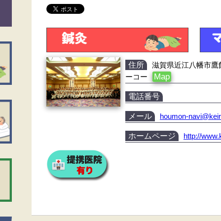
住所
滋賀県近江八幡市鷹飼
Map
ーコー
電話番号
メール
houmon-navi@kei
ホームページ
http://www