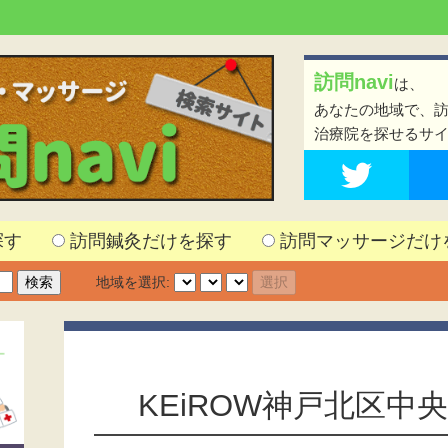
訪問navi
は、
あなたの地域で、
治療院を探せるサ
探す
訪問鍼灸だけを探す
訪問マッサージだけ
地域を選択:
KEiROW神戸北区中