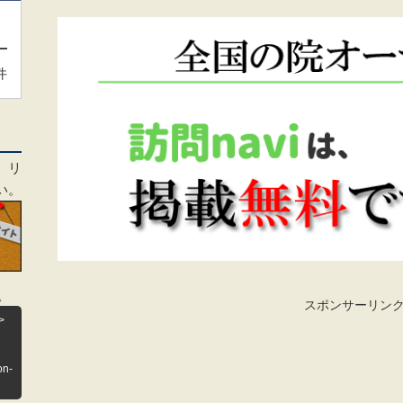
件
、リ
い。
。
スポンサーリン
>
on-