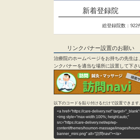
新着登録院
総登録院数：922
リンクバナー設置のお願い
治療院のホームページをお持ちの先生は
ンクバナーを適当な場所に設置して下さ
以下のコードを貼り付けるだけで設置できます
<a href="https://care-delivery.net" target="_blank"
<img style="max-width:100%; height:auto;"
src="https://care-delivery.net/wp/wp-
content/themes/houmon-massage/images/houm
banner_mini.png" alt="訪問navi"></a>