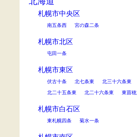
北海道
札幌市中央区
南五条西
宮の森二条
札幌市北区
屯田一条
札幌市東区
伏古十条
北七条東
北三十六条東
北二十五条東
北二十六条東
東苗穂
札幌市白石区
東札幌四条
菊水一条