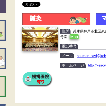
住所
兵庫県神戸市北区泉台1
Map
号室
電話番号
メール
houmon-navi@kei
ホームページ
http://keir