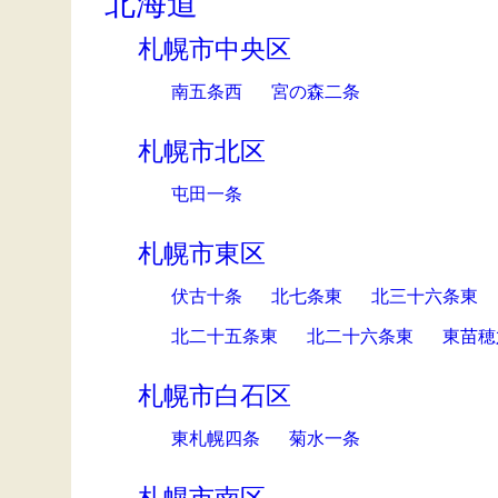
北海道
札幌市中央区
南五条西
宮の森二条
札幌市北区
屯田一条
札幌市東区
伏古十条
北七条東
北三十六条東
北二十五条東
北二十六条東
東苗穂
札幌市白石区
東札幌四条
菊水一条