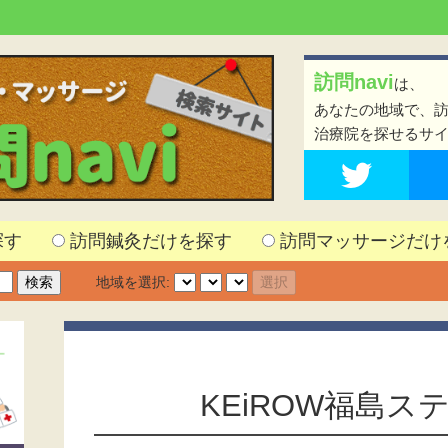
訪問navi
は、
あなたの地域で、
治療院を探せるサ
探す
訪問鍼灸だけを探す
訪問マッサージだけ
地域を選択:
KEiROW福島ス