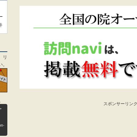
件
、リ
い。
。
スポンサーリン
>
on-