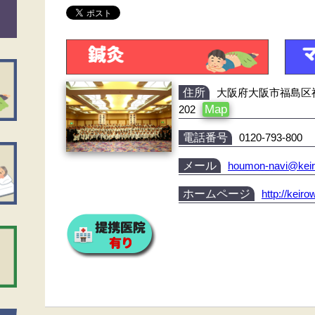
住所
大阪府大阪市福島区福島
Map
202
電話番号
0120-793-800
メール
houmon-navi@kei
ホームページ
http://keir