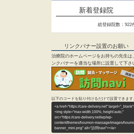
新着登録院
総登録院数：922
リンクバナー設置のお願い
治療院のホームページをお持ちの先生は
ンクバナーを適当な場所に設置して下さ
以下のコードを貼り付けるだけで設置できます
<a href="https://care-delivery.net" target="_blank"
<img style="max-width:100%; height:auto;"
src="https://care-delivery.net/wp/wp-
content/themes/houmon-massage/images/houm
banner_mini.png" alt="訪問navi"></a>