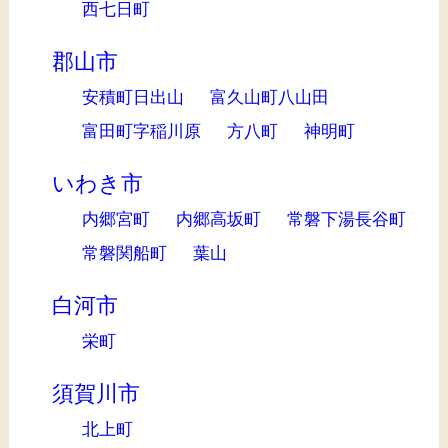
西七日町
郡山市
安積町日出山
富久山町八山田
富田町字稲川原
方八町
神明町
いわき市
内郷宮町
内郷高坂町
常磐下湯長谷町
常磐関船町
葉山
白河市
栄町
須賀川市
北上町