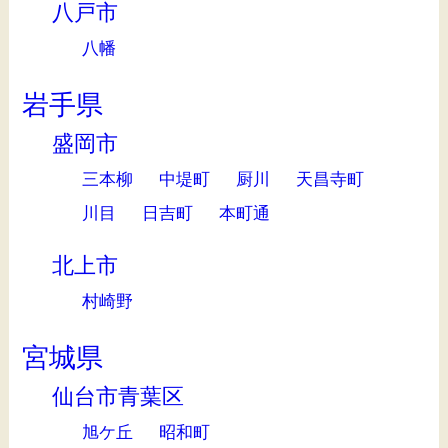
八戸市
八幡
岩手県
盛岡市
三本柳
中堤町
厨川
天昌寺町
川目
日吉町
本町通
北上市
村崎野
宮城県
仙台市青葉区
旭ケ丘
昭和町