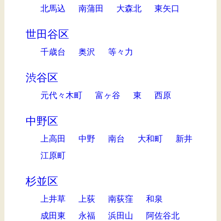
北馬込
南蒲田
大森北
東矢口
世田谷区
千歳台
奥沢
等々力
渋谷区
元代々木町
富ヶ谷
東
西原
中野区
上高田
中野
南台
大和町
新井
江原町
杉並区
上井草
上荻
南荻窪
和泉
成田東
永福
浜田山
阿佐谷北