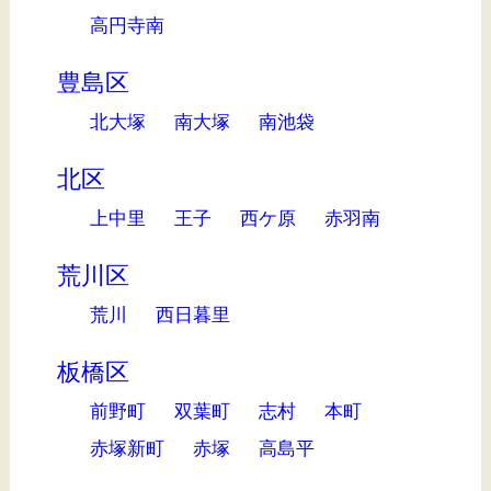
高円寺南
豊島区
北大塚
南大塚
南池袋
北区
上中里
王子
西ケ原
赤羽南
荒川区
荒川
西日暮里
板橋区
前野町
双葉町
志村
本町
赤塚新町
赤塚
高島平