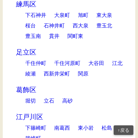
練馬区
下石神井
大泉町
旭町
東大泉
桜台
石神井町
西大泉
豊玉北
豊玉南
貫井
関町東
足立区
千住仲町
千住河原町
大谷田
江北
綾瀬
西新井栄町
関原
葛飾区
堀切
立石
高砂
江戸川区
下篠崎町
南葛西
東小岩
松島
↑戻る