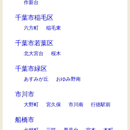
作新台
千葉市稲毛区
六方町
稲毛東
千葉市若葉区
北大宮台
桜木
千葉市緑区
あすみが丘
おゆみ野南
市川市
大野町
宮久保
市川南
行徳駅前
船橋市