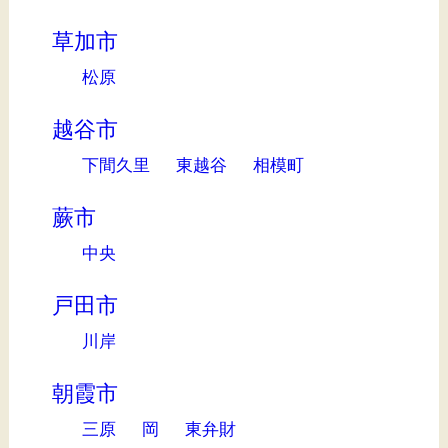
草加市
松原
越谷市
下間久里
東越谷
相模町
蕨市
中央
戸田市
川岸
朝霞市
三原
岡
東弁財