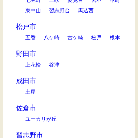
七林町
三咲
夏見台
宮本
本町
東中山
習志野台
馬込西
松戸市
五香
八ケ崎
古ケ崎
松戸
根本
野田市
上花輪
谷津
成田市
土屋
佐倉市
ユーカリが丘
習志野市