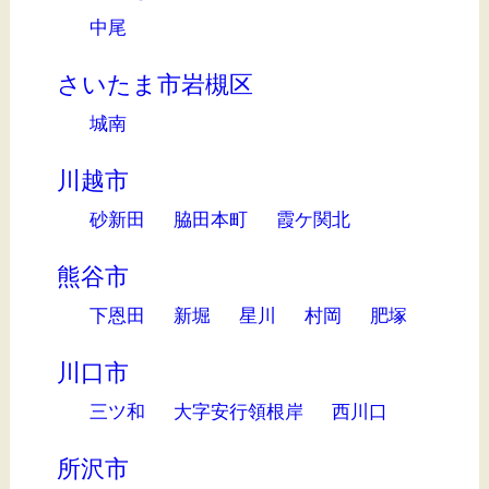
中尾
さいたま市岩槻区
城南
川越市
砂新田
脇田本町
霞ケ関北
熊谷市
下恩田
新堀
星川
村岡
肥塚
川口市
三ツ和
大字安行領根岸
西川口
所沢市