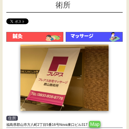
術所
住所
Map
福島県郡山市方八町2丁目5番16号Nova東口ビル317