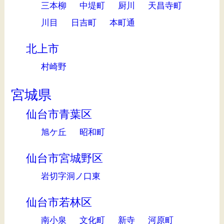
三本柳
中堤町
厨川
天昌寺町
川目
日吉町
本町通
北上市
村崎野
宮城県
仙台市青葉区
旭ケ丘
昭和町
仙台市宮城野区
岩切字洞ノ口東
仙台市若林区
南小泉
文化町
新寺
河原町