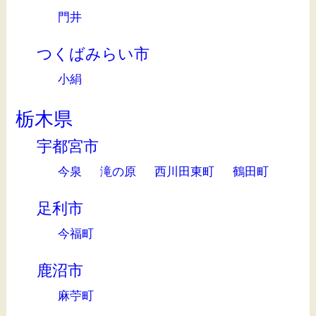
門井
つくばみらい市
小絹
栃木県
宇都宮市
今泉
滝の原
西川田東町
鶴田町
足利市
今福町
鹿沼市
麻苧町