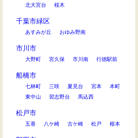
北大宮台
桜木
千葉市緑区
あすみが丘
おゆみ野南
市川市
大野町
宮久保
市川南
行徳駅前
船橋市
七林町
三咲
夏見台
宮本
本町
東中山
習志野台
馬込西
松戸市
五香
八ケ崎
古ケ崎
松戸
根本