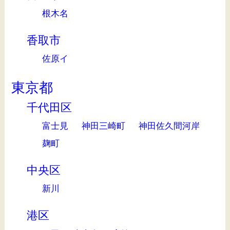
根木名
香取市
佐原イ
東京都
千代田区
富士見
神田三崎町
神田佐久間河岸
麹町
中央区
新川
港区