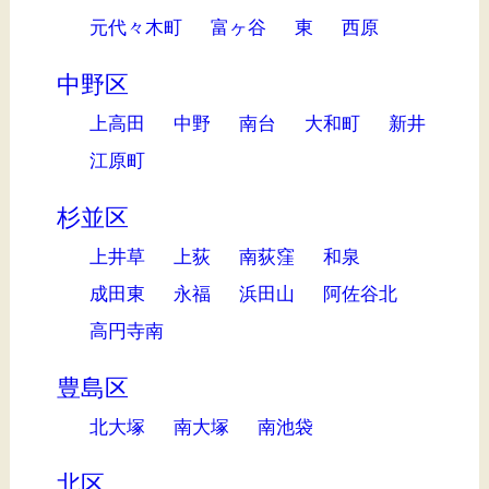
元代々木町
富ヶ谷
東
西原
中野区
上高田
中野
南台
大和町
新井
江原町
杉並区
上井草
上荻
南荻窪
和泉
成田東
永福
浜田山
阿佐谷北
高円寺南
豊島区
北大塚
南大塚
南池袋
北区