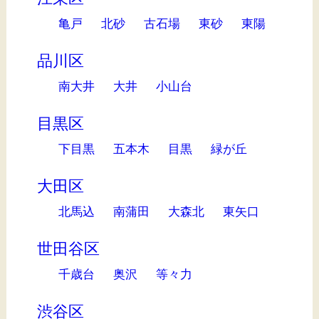
亀戸
北砂
古石場
東砂
東陽
品川区
南大井
大井
小山台
目黒区
下目黒
五本木
目黒
緑が丘
大田区
北馬込
南蒲田
大森北
東矢口
世田谷区
千歳台
奥沢
等々力
渋谷区