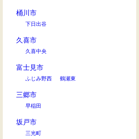
桶川市
下日出谷
久喜市
久喜中央
富士見市
ふじみ野西
鶴瀬東
三郷市
早稲田
坂戸市
三光町