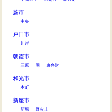
蕨市
中央
戸田市
川岸
朝霞市
三原
岡
東弁財
和光市
本町
新座市
新堀
野火止