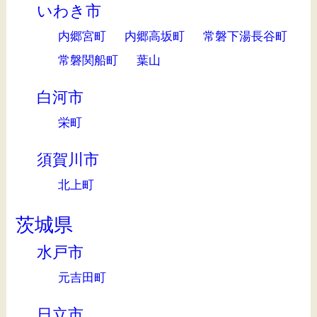
いわき市
内郷宮町
内郷高坂町
常磐下湯長谷町
常磐関船町
葉山
白河市
栄町
須賀川市
北上町
茨城県
水戸市
元吉田町
日立市