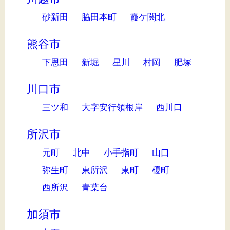
砂新田
脇田本町
霞ケ関北
熊谷市
下恩田
新堀
星川
村岡
肥塚
川口市
三ツ和
大字安行領根岸
西川口
所沢市
元町
北中
小手指町
山口
弥生町
東所沢
東町
榎町
西所沢
青葉台
加須市