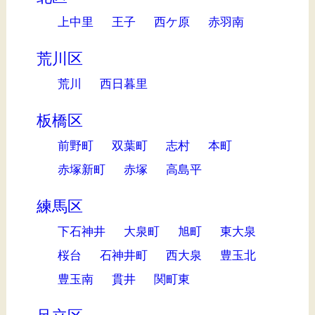
上中里
王子
西ケ原
赤羽南
荒川区
荒川
西日暮里
板橋区
前野町
双葉町
志村
本町
赤塚新町
赤塚
高島平
練馬区
下石神井
大泉町
旭町
東大泉
桜台
石神井町
西大泉
豊玉北
豊玉南
貫井
関町東