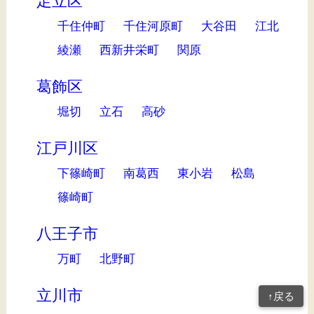
足立区
千住仲町
千住河原町
大谷田
江北
綾瀬
西新井栄町
関原
葛飾区
堀切
立石
高砂
江戸川区
下篠崎町
南葛西
東小岩
松島
篠崎町
八王子市
万町
北野町
立川市
↑戻る