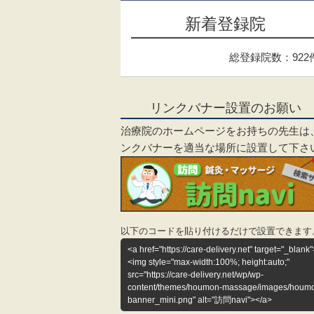
新着登録院
総登録院数：922
リンクバナー設置のお願い
治療院のホームページをお持ちの先生は
ンクバナーを適当な場所に設置して下さ
以下のコードを貼り付けるだけで設置できます
<a href="https://care-delivery.net" target="_blank"
<img style="max-width:100%; height:auto;"
src="https://care-delivery.net/wp/wp-
content/themes/houmon-massage/images/houm
banner_mini.png" alt="訪問navi"></a>