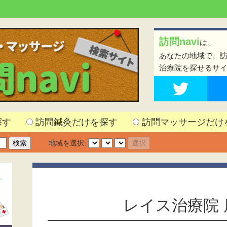
訪問navi
は、
あなたの地域で、
治療院を探せるサ
探す
訪問鍼灸だけを探す
訪問マッサージだけ
地域を選択:
レイス治療院 