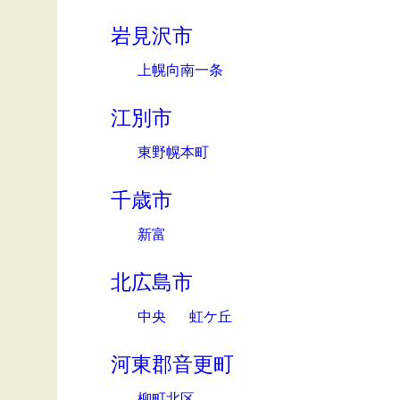
岩見沢市
上幌向南一条
江別市
東野幌本町
千歳市
新富
北広島市
中央
虹ケ丘
河東郡音更町
柳町北区