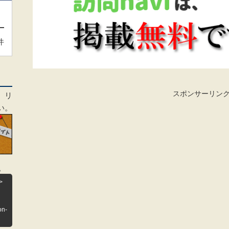
件
スポンサーリン
、リ
い。
。
>
on-