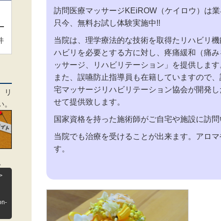
訪問医療マッサージKEiROW（ケイロウ）は業
只今、無料お試し体験実施中!!
当院は、理学療法的な技術を取得たリハビリ機
件
ハビリを必要とする方に対し、疼痛緩和（痛み
ッサージ、リハビリテーション」を提供します
また、誤嚥防止指導員も在籍していますので、
宅マッサージリハビリテーション協会が開発し
、リ
せて提供致します。
い。
国家資格を持った施術師がご自宅や施設に訪問
当院でも治療を受けることが出来ます。アロマ
す。
。
>
on-