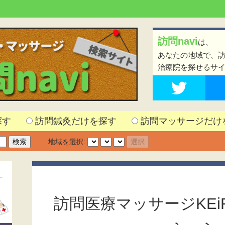
訪問navi
は、
あなたの地域で、
治療院を探せるサ
探す
訪問鍼灸だけを探す
訪問マッサージだけ
地域を選択:
訪問医療マッサージKEi