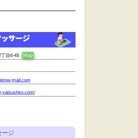
Map
目6-45
eirow-mail.com
ow-yatsushiro.com/
セージ