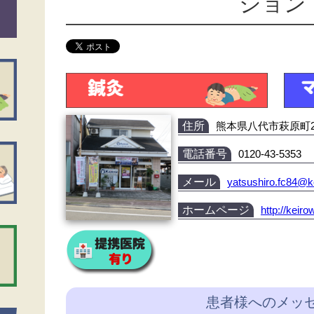
ション
住所
熊本県八代市萩原町2丁
電話番号
0120-43-5353
メール
yatsushiro.fc84@k
ホームページ
http://keir
患者様へのメッ