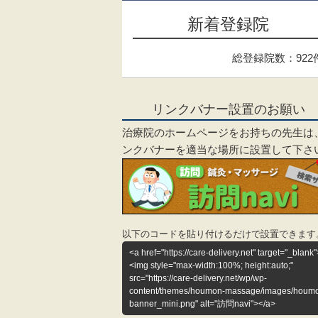
新着登録院
総登録院数：922
リンクバナー設置のお願い
治療院のホームページをお持ちの先生は
ンクバナーを適当な場所に設置して下さ
以下のコードを貼り付けるだけで設置できます
<a href="https://care-delivery.net" target="_blank"
<img style="max-width:100%; height:auto;"
src="https://care-delivery.net/wp/wp-
content/themes/houmon-massage/images/houm
banner_mini.png" alt="訪問navi"></a>