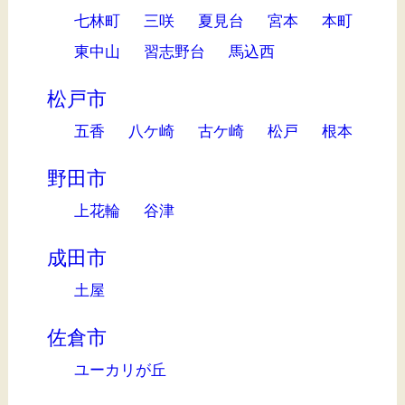
七林町
三咲
夏見台
宮本
本町
東中山
習志野台
馬込西
松戸市
五香
八ケ崎
古ケ崎
松戸
根本
野田市
上花輪
谷津
成田市
土屋
佐倉市
ユーカリが丘