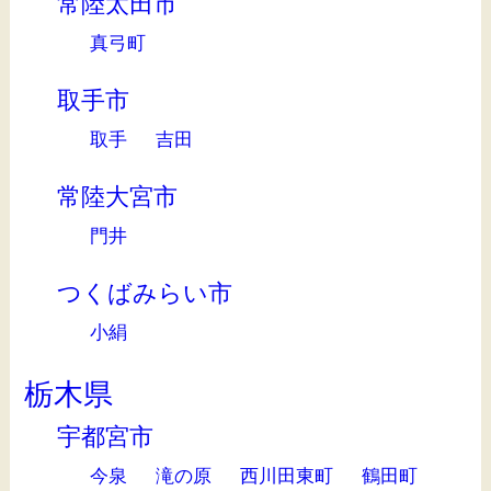
常陸太田市
真弓町
取手市
取手
吉田
常陸大宮市
門井
つくばみらい市
小絹
栃木県
宇都宮市
今泉
滝の原
西川田東町
鶴田町