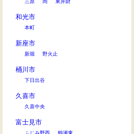
三原
岡
東弁財
和光市
本町
新座市
新堀
野火止
桶川市
下日出谷
久喜市
久喜中央
富士見市
ふじみ野西
鶴瀬東