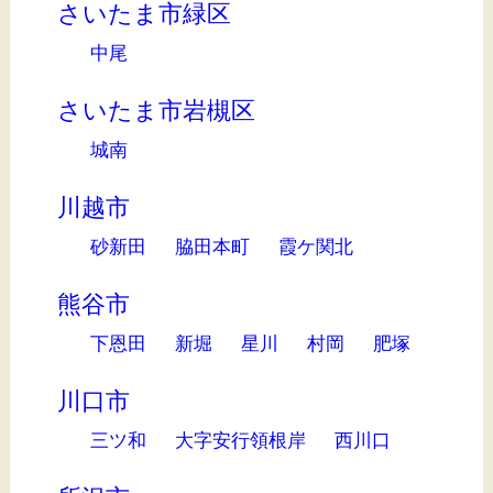
さいたま市緑区
中尾
さいたま市岩槻区
城南
川越市
砂新田
脇田本町
霞ケ関北
熊谷市
下恩田
新堀
星川
村岡
肥塚
川口市
三ツ和
大字安行領根岸
西川口