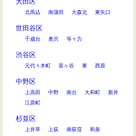
大田区
北馬込
南蒲田
大森北
東矢口
世田谷区
千歳台
奥沢
等々力
渋谷区
元代々木町
富ヶ谷
東
西原
中野区
上高田
中野
南台
大和町
新井
江原町
杉並区
上井草
上荻
南荻窪
和泉