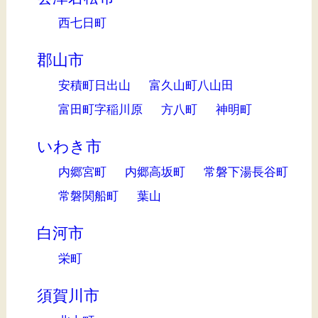
西七日町
郡山市
安積町日出山
富久山町八山田
富田町字稲川原
方八町
神明町
いわき市
内郷宮町
内郷高坂町
常磐下湯長谷町
常磐関船町
葉山
白河市
栄町
須賀川市