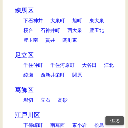
練馬区
下石神井
大泉町
旭町
東大泉
桜台
石神井町
西大泉
豊玉北
豊玉南
貫井
関町東
足立区
千住仲町
千住河原町
大谷田
江北
綾瀬
西新井栄町
関原
葛飾区
堀切
立石
高砂
江戸川区
↑戻る
下篠崎町
南葛西
東小岩
松島