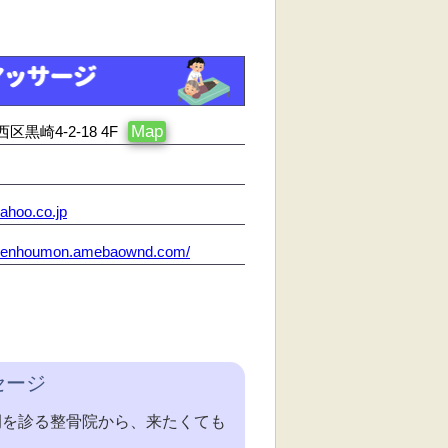
Map
黒崎4-2-18 4F
hoo.co.jp
inrenhoumon.amebaownd.com/
セージ
症例を診る整骨院から、来たくても