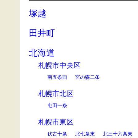
塚越
田井町
北海道
札幌市中央区
南五条西
宮の森二条
札幌市北区
屯田一条
札幌市東区
伏古十条
北七条東
北三十六条東