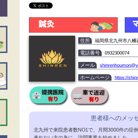
住所
福岡県北九州市八幡西区
電話番号
0932300074
メール
shinrenhoumon@ya
ホームページ
https://sh
患者様へのメッ
北九州で来院患者数NO1で、月間3000件の
来れない方の為に、訪問事業を始めました。