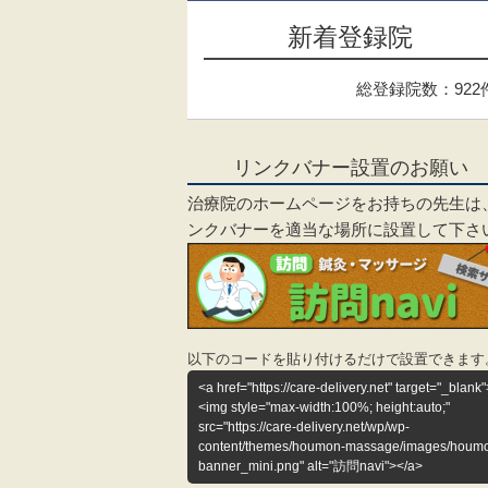
新着登録院
総登録院数：922
リンクバナー設置のお願い
治療院のホームページをお持ちの先生は
ンクバナーを適当な場所に設置して下さ
以下のコードを貼り付けるだけで設置できます
<a href="https://care-delivery.net" target="_blank"
<img style="max-width:100%; height:auto;"
src="https://care-delivery.net/wp/wp-
content/themes/houmon-massage/images/houm
banner_mini.png" alt="訪問navi"></a>