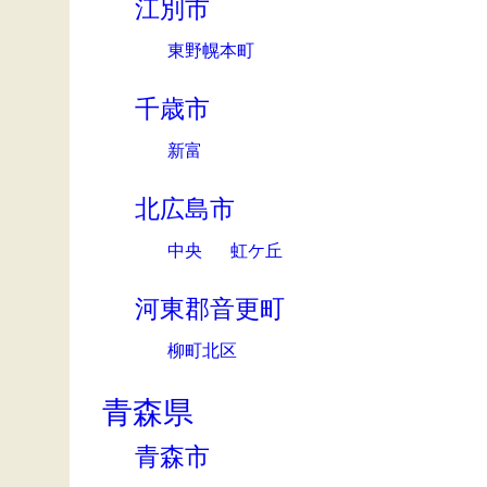
江別市
東野幌本町
千歳市
新富
北広島市
中央
虹ケ丘
河東郡音更町
柳町北区
青森県
青森市