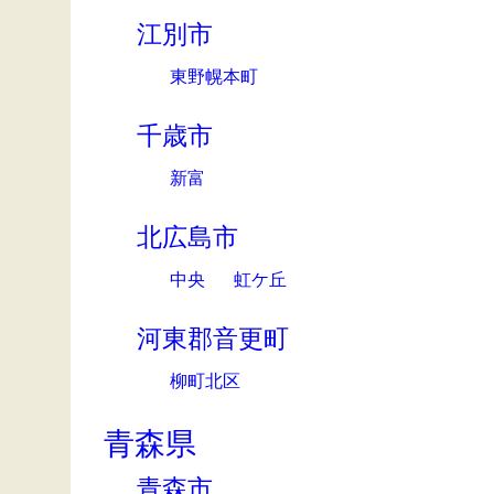
江別市
東野幌本町
千歳市
新富
北広島市
中央
虹ケ丘
河東郡音更町
柳町北区
青森県
青森市