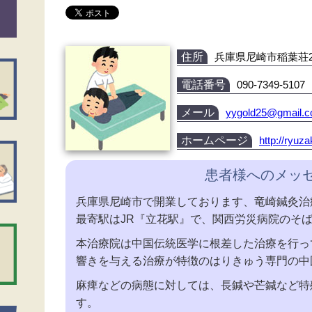
住所
兵庫県尼崎市稲葉荘2-1
電話番号
090-7349-5107
メール
yygold25@gmail.
ホームページ
http://ryuz
患者様へのメッ
兵庫県尼崎市で開業しております、竜崎鍼灸治
最寄駅はJR『立花駅』で、関西労災病院のそ
本治療院は中国伝統医学に根差した治療を行っ
響きを与える治療が特徴のはりきゅう専門の中
麻痺などの病態に対しては、長鍼や芒鍼など特
す。