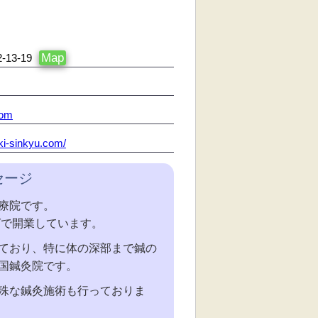
Map
3-19
com
aki-sinkyu.com/
セージ
療院です。
ばで開業しています。
ており、特に体の深部まで鍼の
国鍼灸院です。
殊な鍼灸施術も行っておりま