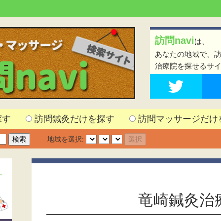
訪問navi
は、
あなたの地域で、
治療院を探せるサ
探す
訪問鍼灸だけを探す
訪問マッサージだけ
地域を選択:
竜崎鍼灸治