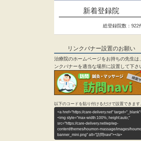
新着登録院
総登録院数：922
リンクバナー設置のお願い
治療院のホームページをお持ちの先生は
ンクバナーを適当な場所に設置して下さ
以下のコードを貼り付けるだけで設置できます
<a href="https://care-delivery.net" target="_blank"
<img style="max-width:100%; height:auto;"
src="https://care-delivery.net/wp/wp-
content/themes/houmon-massage/images/houm
banner_mini.png" alt="訪問navi"></a>