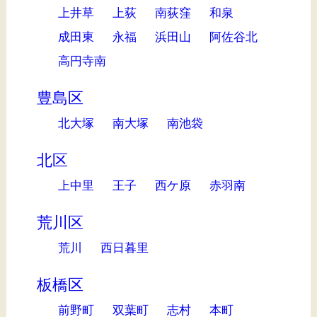
上井草
上荻
南荻窪
和泉
成田東
永福
浜田山
阿佐谷北
高円寺南
豊島区
北大塚
南大塚
南池袋
北区
上中里
王子
西ケ原
赤羽南
荒川区
荒川
西日暮里
板橋区
前野町
双葉町
志村
本町