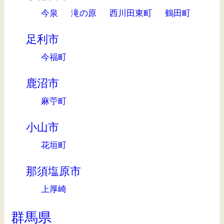
今泉
滝の原
西川田東町
鶴田町
足利市
今福町
鹿沼市
麻苧町
小山市
花垣町
那須塩原市
上厚崎
群馬県