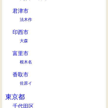
君津市
法木作
印西市
大森
富里市
根木名
香取市
佐原イ
東京都
千代田区