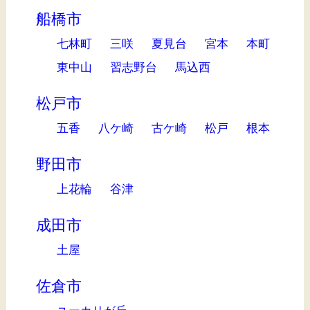
船橋市
七林町
三咲
夏見台
宮本
本町
東中山
習志野台
馬込西
松戸市
五香
八ケ崎
古ケ崎
松戸
根本
野田市
上花輪
谷津
成田市
土屋
佐倉市