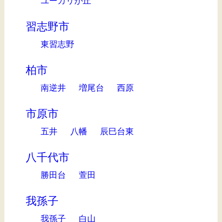
ユーカリが丘
習志野市
東習志野
柏市
南逆井
増尾台
西原
市原市
五井
八幡
辰巳台東
八千代市
勝田台
萱田
我孫子
我孫子
白山