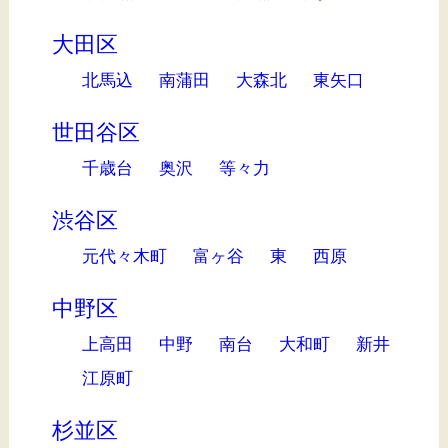
大田区
北馬込
南蒲田
大森北
東矢口
世田谷区
千歳台
奥沢
等々力
渋谷区
元代々木町
富ヶ谷
東
西原
中野区
上高田
中野
南台
大和町
新井
江原町
杉並区