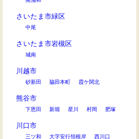
南浦和
さいたま市緑区
中尾
さいたま市岩槻区
城南
川越市
砂新田
脇田本町
霞ケ関北
熊谷市
下恩田
新堀
星川
村岡
肥塚
川口市
三ツ和
大字安行領根岸
西川口