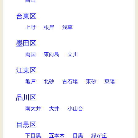
白山
台東区
上野
根岸
浅草
墨田区
両国
東向島
立川
江東区
亀戸
北砂
古石場
東砂
東陽
品川区
南大井
大井
小山台
目黒区
下目黒
五本木
目黒
緑が丘