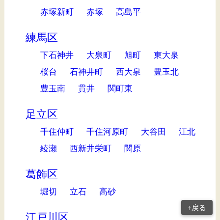
赤塚新町
赤塚
高島平
練馬区
下石神井
大泉町
旭町
東大泉
桜台
石神井町
西大泉
豊玉北
豊玉南
貫井
関町東
足立区
千住仲町
千住河原町
大谷田
江北
綾瀬
西新井栄町
関原
葛飾区
堀切
立石
高砂
↑戻る
江戸川区