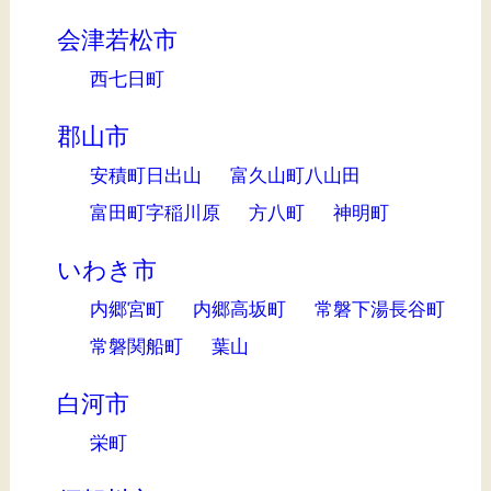
会津若松市
西七日町
郡山市
安積町日出山
富久山町八山田
富田町字稲川原
方八町
神明町
いわき市
内郷宮町
内郷高坂町
常磐下湯長谷町
常磐関船町
葉山
白河市
栄町