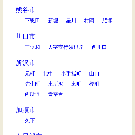
熊谷市
下恩田
新堀
星川
村岡
肥塚
川口市
三ツ和
大字安行領根岸
西川口
所沢市
元町
北中
小手指町
山口
弥生町
東所沢
東町
榎町
西所沢
青葉台
加須市
久下