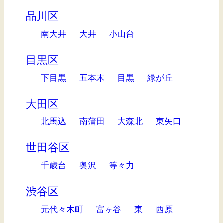
品川区
南大井
大井
小山台
目黒区
下目黒
五本木
目黒
緑が丘
大田区
北馬込
南蒲田
大森北
東矢口
世田谷区
千歳台
奥沢
等々力
渋谷区
元代々木町
富ヶ谷
東
西原