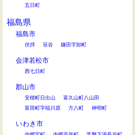
五日町
福島県
福島市
伏拝
笹谷
鎌田字卸町
会津若松市
西七日町
郡山市
安積町日出山
富久山町八山田
富田町字稲川原
方八町
神明町
いわき市
内郷宮町
内郷高坂町
常磐下湯長谷町