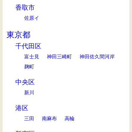
香取市
佐原イ
東京都
千代田区
富士見
神田三崎町
神田佐久間河岸
麹町
中央区
新川
港区
三田
南麻布
高輪