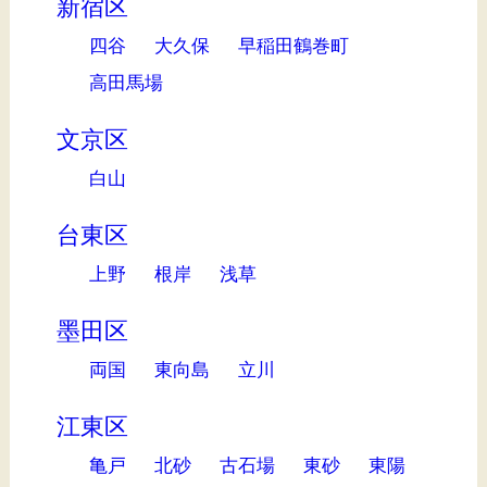
新宿区
四谷
大久保
早稲田鶴巻町
高田馬場
文京区
白山
台東区
上野
根岸
浅草
墨田区
両国
東向島
立川
江東区
亀戸
北砂
古石場
東砂
東陽