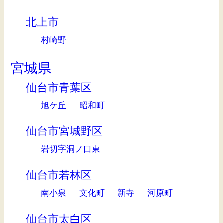
北上市
村崎野
宮城県
仙台市青葉区
旭ケ丘
昭和町
仙台市宮城野区
岩切字洞ノ口東
仙台市若林区
南小泉
文化町
新寺
河原町
仙台市太白区