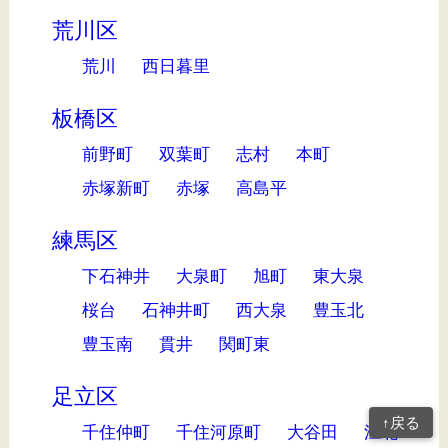
荒川区
荒川
西日暮里
板橋区
前野町
双葉町
志村
本町
赤塚新町
赤塚
高島平
練馬区
下石神井
大泉町
旭町
東大泉
桜台
石神井町
西大泉
豊玉北
豊玉南
貫井
関町東
足立区
↑戻る
千住仲町
千住河原町
大谷田
江北