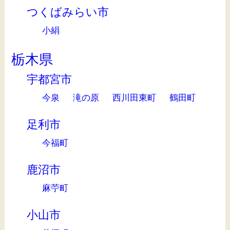
つくばみらい市
小絹
栃木県
宇都宮市
今泉
滝の原
西川田東町
鶴田町
足利市
今福町
鹿沼市
麻苧町
小山市