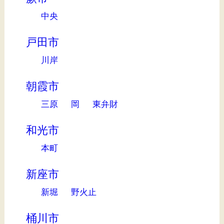
中央
戸田市
川岸
朝霞市
三原
岡
東弁財
和光市
本町
新座市
新堀
野火止
桶川市