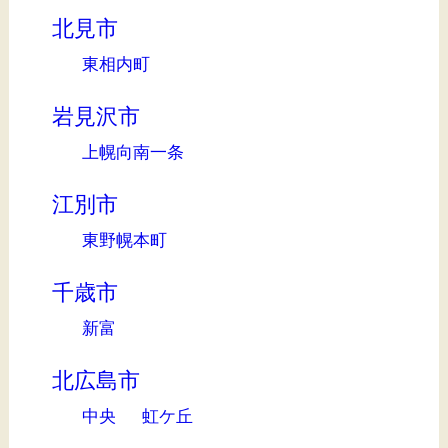
北見市
東相内町
岩見沢市
上幌向南一条
江別市
東野幌本町
千歳市
新富
北広島市
中央
虹ケ丘