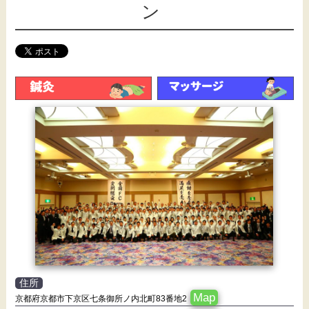
ン
住所
Map
京都府京都市下京区七条御所ノ内北町83番地2