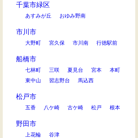
千葉市緑区
あすみが丘
おゆみ野南
市川市
大野町
宮久保
市川南
行徳駅前
船橋市
七林町
三咲
夏見台
宮本
本町
東中山
習志野台
馬込西
松戸市
五香
八ケ崎
古ケ崎
松戸
根本
野田市
上花輪
谷津