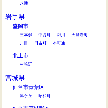
八幡
岩手県
盛岡市
三本柳
中堤町
厨川
天昌寺町
川目
日吉町
本町通
北上市
村崎野
宮城県
仙台市青葉区
旭ケ丘
昭和町