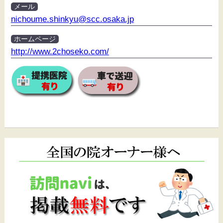
メール
nichoume.shinkyu@scc.osaka.jp
ホームページ
http://www.2choseko.com/