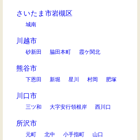
さいたま市岩槻区
城南
川越市
砂新田
脇田本町
霞ケ関北
熊谷市
下恩田
新堀
星川
村岡
肥塚
川口市
三ツ和
大字安行領根岸
西川口
所沢市
元町
北中
小手指町
山口