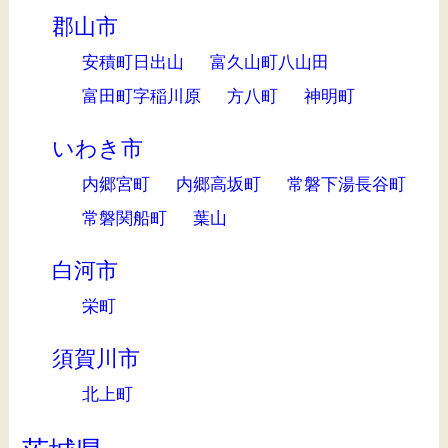
郡山市
安積町日出山
富久山町八山田
富田町字稲川原
方八町
神明町
いわき市
内郷宮町
内郷高坂町
常磐下湯長谷町
常磐関船町
葉山
白河市
栄町
須賀川市
北上町