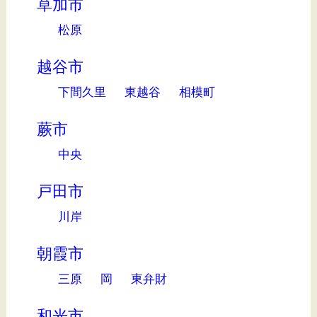
草加市
松原
越谷市
下間久里
東越谷
相模町
蕨市
中央
戸田市
川岸
朝霞市
三原
岡
東弁財
和光市