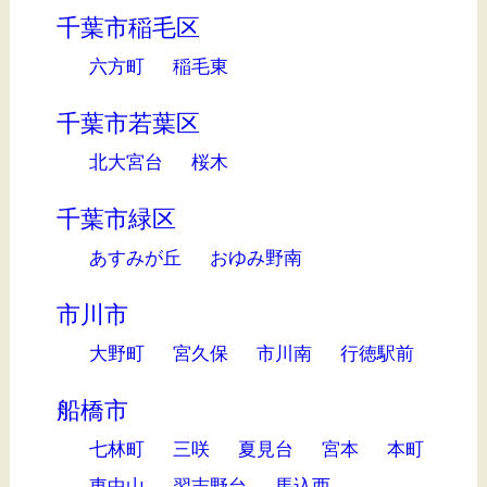
千葉市稲毛区
六方町
稲毛東
千葉市若葉区
北大宮台
桜木
千葉市緑区
あすみが丘
おゆみ野南
市川市
大野町
宮久保
市川南
行徳駅前
船橋市
七林町
三咲
夏見台
宮本
本町
東中山
習志野台
馬込西