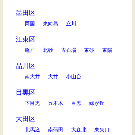
墨田区
両国
東向島
立川
江東区
亀戸
北砂
古石場
東砂
東陽
品川区
南大井
大井
小山台
目黒区
下目黒
五本木
目黒
緑が丘
大田区
北馬込
南蒲田
大森北
東矢口