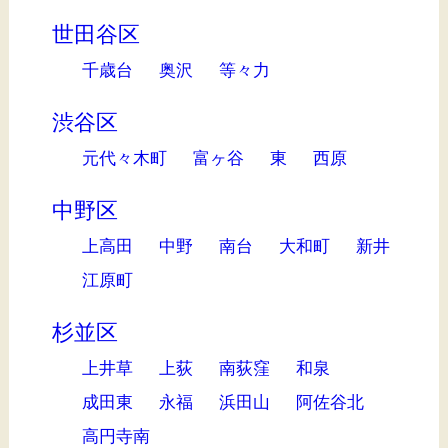
世田谷区
千歳台
奥沢
等々力
渋谷区
元代々木町
富ヶ谷
東
西原
中野区
上高田
中野
南台
大和町
新井
江原町
杉並区
上井草
上荻
南荻窪
和泉
成田東
永福
浜田山
阿佐谷北
高円寺南