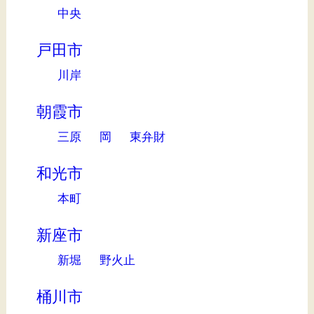
中央
戸田市
川岸
朝霞市
三原
岡
東弁財
和光市
本町
新座市
新堀
野火止
桶川市