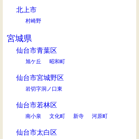
北上市
村崎野
宮城県
仙台市青葉区
旭ケ丘
昭和町
仙台市宮城野区
岩切字洞ノ口東
仙台市若林区
南小泉
文化町
新寺
河原町
仙台市太白区