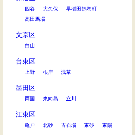
四谷
大久保
早稲田鶴巻町
高田馬場
文京区
白山
台東区
上野
根岸
浅草
墨田区
両国
東向島
立川
江東区
亀戸
北砂
古石場
東砂
東陽