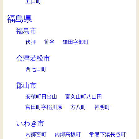
五日町
福島県
福島市
伏拝
笹谷
鎌田字卸町
会津若松市
西七日町
郡山市
安積町日出山
富久山町八山田
富田町字稲川原
方八町
神明町
いわき市
内郷宮町
内郷高坂町
常磐下湯長谷町