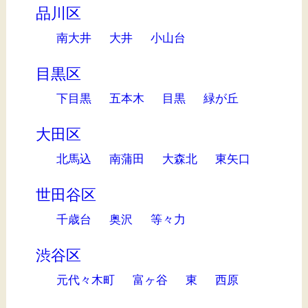
品川区
南大井
大井
小山台
目黒区
下目黒
五本木
目黒
緑が丘
大田区
北馬込
南蒲田
大森北
東矢口
世田谷区
千歳台
奥沢
等々力
渋谷区
元代々木町
富ヶ谷
東
西原