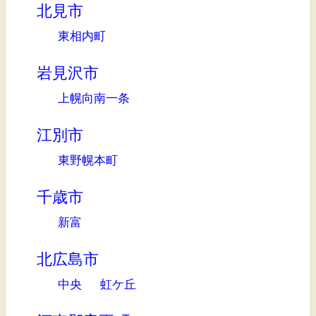
北見市
東相内町
岩見沢市
上幌向南一条
江別市
東野幌本町
千歳市
新富
北広島市
中央
虹ケ丘