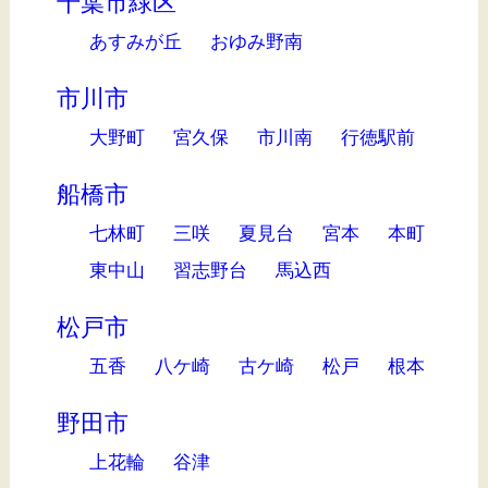
千葉市緑区
あすみが丘
おゆみ野南
市川市
大野町
宮久保
市川南
行徳駅前
船橋市
七林町
三咲
夏見台
宮本
本町
東中山
習志野台
馬込西
松戸市
五香
八ケ崎
古ケ崎
松戸
根本
野田市
上花輪
谷津