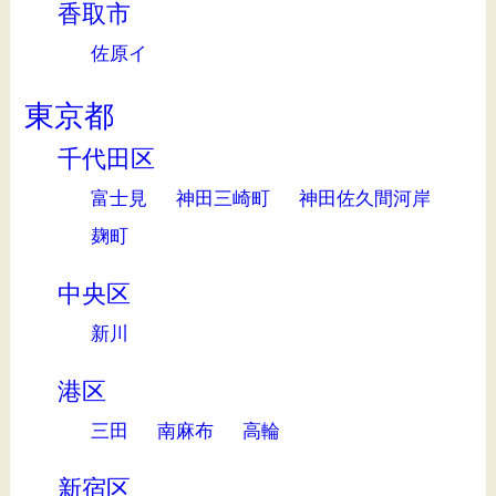
香取市
佐原イ
東京都
千代田区
富士見
神田三崎町
神田佐久間河岸
麹町
中央区
新川
港区
三田
南麻布
高輪
新宿区