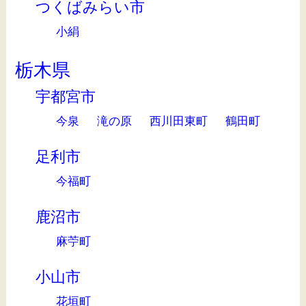
つくばみらい市
小絹
栃木県
宇都宮市
今泉
滝の原
西川田東町
鶴田町
足利市
今福町
鹿沼市
麻苧町
小山市
花垣町