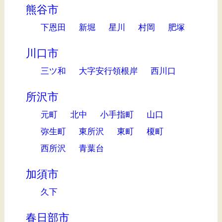
熊谷市
下恩田
新堀
星川
村岡
肥塚
川口市
三ツ和
大字安行領根岸
西川口
所沢市
元町
北中
小手指町
山口
弥生町
東所沢
東町
榎町
西所沢
青葉台
加須市
久下
春日部市