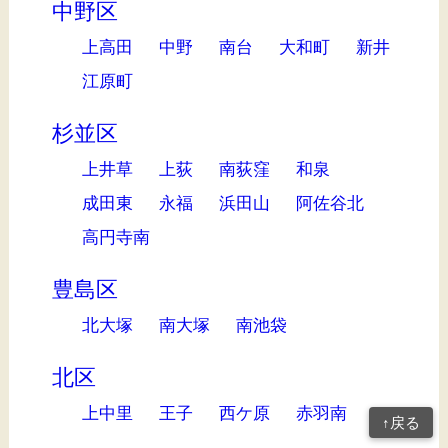
中野区
上高田
中野
南台
大和町
新井
江原町
杉並区
上井草
上荻
南荻窪
和泉
成田東
永福
浜田山
阿佐谷北
高円寺南
豊島区
北大塚
南大塚
南池袋
北区
上中里
王子
西ケ原
赤羽南
↑戻る