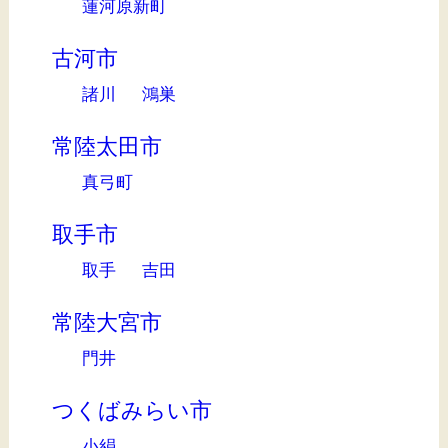
蓮河原新町
古河市
諸川
鴻巣
常陸太田市
真弓町
取手市
取手
吉田
常陸大宮市
門井
つくばみらい市
小絹