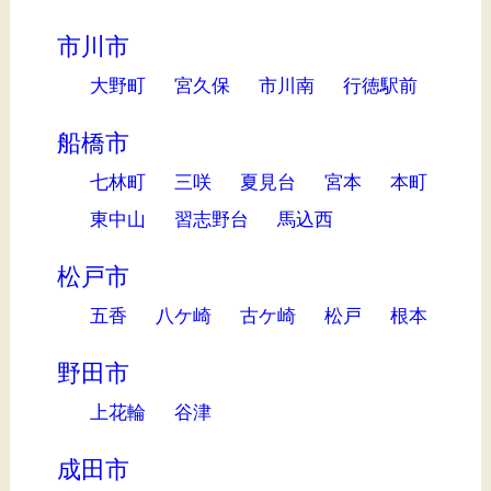
市川市
大野町
宮久保
市川南
行徳駅前
船橋市
七林町
三咲
夏見台
宮本
本町
東中山
習志野台
馬込西
松戸市
五香
八ケ崎
古ケ崎
松戸
根本
野田市
上花輪
谷津
成田市