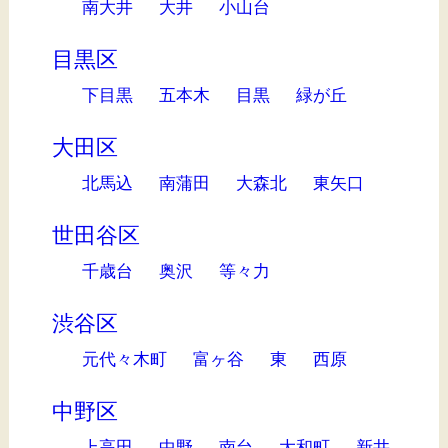
南大井
大井
小山台
目黒区
下目黒
五本木
目黒
緑が丘
大田区
北馬込
南蒲田
大森北
東矢口
世田谷区
千歳台
奥沢
等々力
渋谷区
元代々木町
富ヶ谷
東
西原
中野区
上高田
中野
南台
大和町
新井