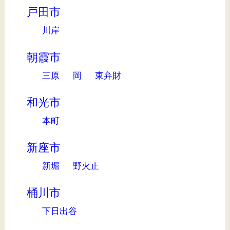
戸田市
川岸
朝霞市
三原
岡
東弁財
和光市
本町
新座市
新堀
野火止
桶川市
下日出谷