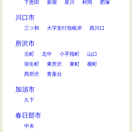
下恩田
新堀
星川
村岡
肥塚
川口市
三ツ和
大字安行領根岸
西川口
所沢市
元町
北中
小手指町
山口
弥生町
東所沢
東町
榎町
西所沢
青葉台
加須市
久下
春日部市
中央