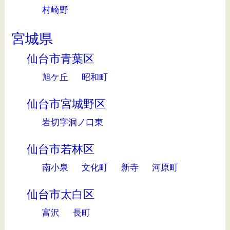
村崎野
宮城県
仙台市青葉区
旭ケ丘
昭和町
仙台市宮城野区
岩切字洞ノ口東
仙台市若林区
南小泉
文化町
新寺
河原町
仙台市太白区
富沢
長町