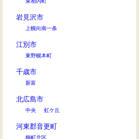
東相内町
岩見沢市
上幌向南一条
江別市
東野幌本町
千歳市
新富
北広島市
中央
虹ケ丘
河東郡音更町
柳町北区