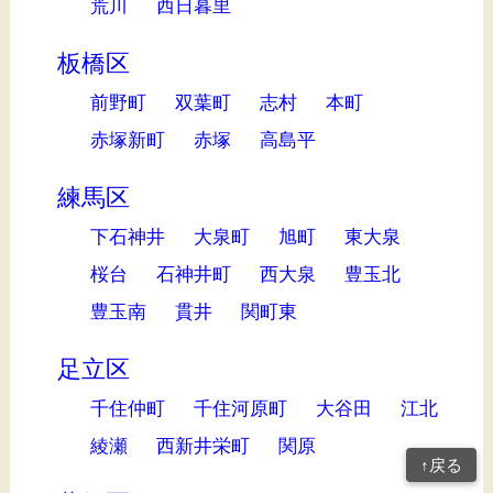
荒川
西日暮里
板橋区
前野町
双葉町
志村
本町
赤塚新町
赤塚
高島平
練馬区
下石神井
大泉町
旭町
東大泉
桜台
石神井町
西大泉
豊玉北
豊玉南
貫井
関町東
足立区
千住仲町
千住河原町
大谷田
江北
綾瀬
西新井栄町
関原
↑戻る