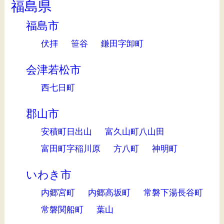
福島県
福島市
伏拝
笹谷
鎌田字卸町
会津若松市
西七日町
郡山市
安積町日出山
富久山町八山田
富田町字稲川原
方八町
神明町
いわき市
内郷宮町
内郷高坂町
常磐下湯長谷町
常磐関船町
葉山