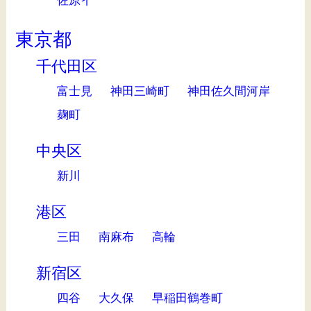
佐原イ
東京都
千代田区
富士見
神田三崎町
神田佐久間河岸
麹町
中央区
新川
港区
三田
南麻布
高輪
新宿区
四谷
大久保
早稲田鶴巻町