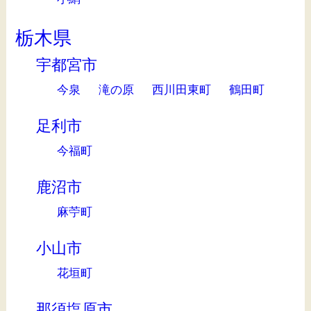
栃木県
宇都宮市
今泉
滝の原
西川田東町
鶴田町
足利市
今福町
鹿沼市
麻苧町
小山市
花垣町
那須塩原市