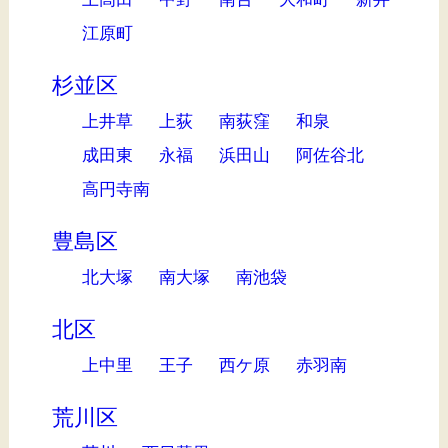
江原町
杉並区
上井草
上荻
南荻窪
和泉
成田東
永福
浜田山
阿佐谷北
高円寺南
豊島区
北大塚
南大塚
南池袋
北区
上中里
王子
西ケ原
赤羽南
荒川区