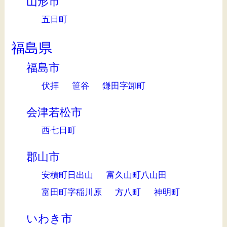
山形市
五日町
福島県
福島市
伏拝
笹谷
鎌田字卸町
会津若松市
西七日町
郡山市
安積町日出山
富久山町八山田
富田町字稲川原
方八町
神明町
いわき市