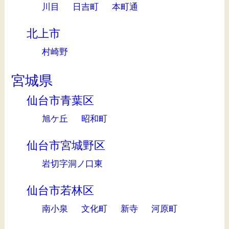
川目
日吉町
本町通
北上市
村崎野
宮城県
仙台市青葉区
旭ケ丘
昭和町
仙台市宮城野区
岩切字洞ノ口東
仙台市若林区
南小泉
文化町
新寺
河原町