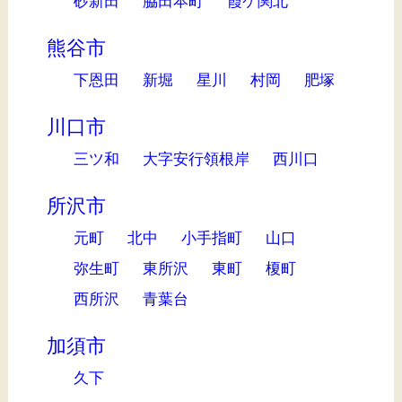
砂新田
脇田本町
霞ケ関北
熊谷市
下恩田
新堀
星川
村岡
肥塚
川口市
三ツ和
大字安行領根岸
西川口
所沢市
元町
北中
小手指町
山口
弥生町
東所沢
東町
榎町
西所沢
青葉台
加須市
久下