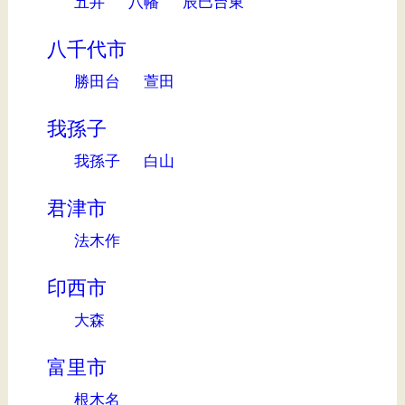
五井
八幡
辰巳台東
八千代市
勝田台
萱田
我孫子
我孫子
白山
君津市
法木作
印西市
大森
富里市
根木名