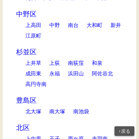
中野区
上高田
中野
南台
大和町
新井
江原町
杉並区
上井草
上荻
南荻窪
和泉
成田東
永福
浜田山
阿佐谷北
高円寺南
豊島区
北大塚
南大塚
南池袋
北区
↑戻る
上中里
王子
西ケ原
赤羽南