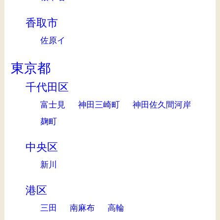
香取市
佐原イ
東京都
千代田区
富士見
神田三崎町
神田佐久間河岸
麹町
中央区
新川
港区
三田
南麻布
高輪