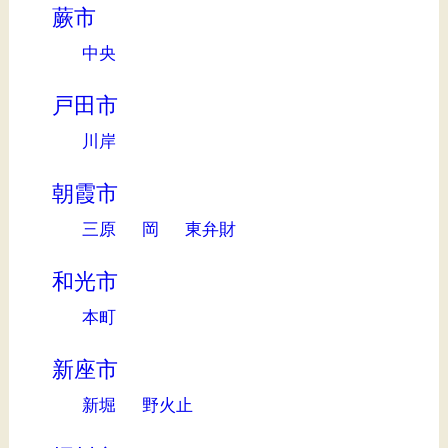
蕨市
中央
戸田市
川岸
朝霞市
三原
岡
東弁財
和光市
本町
新座市
新堀
野火止