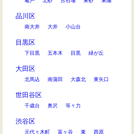
亀戸
北砂
古石場
東砂
東陽
品川区
南大井
大井
小山台
目黒区
下目黒
五本木
目黒
緑が丘
大田区
北馬込
南蒲田
大森北
東矢口
世田谷区
千歳台
奥沢
等々力
渋谷区
元代々木町
富ヶ谷
東
西原