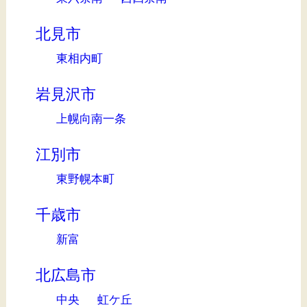
北見市
東相内町
岩見沢市
上幌向南一条
江別市
東野幌本町
千歳市
新富
北広島市
中央
虹ケ丘