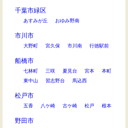
千葉市緑区
あすみが丘
おゆみ野南
市川市
大野町
宮久保
市川南
行徳駅前
船橋市
七林町
三咲
夏見台
宮本
本町
東中山
習志野台
馬込西
松戸市
五香
八ケ崎
古ケ崎
松戸
根本
野田市