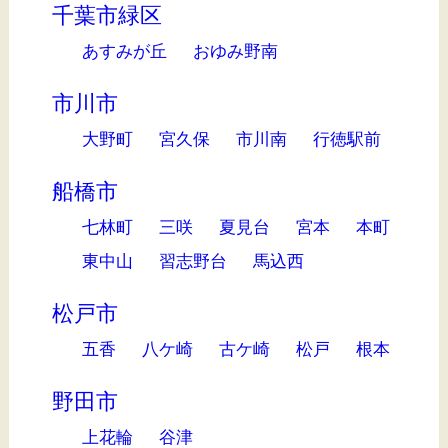
千葉市緑区
あすみが丘
おゆみ野南
市川市
大野町
宮久保
市川南
行徳駅前
船橋市
七林町
三咲
夏見台
宮本
本町
東中山
習志野台
馬込西
松戸市
五香
八ケ崎
古ケ崎
松戸
根本
野田市
上花輪
谷津