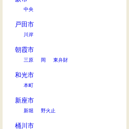
中央
戸田市
川岸
朝霞市
三原
岡
東弁財
和光市
本町
新座市
新堀
野火止
桶川市