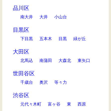
品川区
南大井
大井
小山台
目黒区
下目黒
五本木
目黒
緑が丘
大田区
北馬込
南蒲田
大森北
東矢口
世田谷区
千歳台
奥沢
等々力
渋谷区
元代々木町
富ヶ谷
東
西原