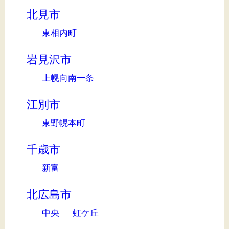
北見市
東相内町
岩見沢市
上幌向南一条
江別市
東野幌本町
千歳市
新富
北広島市
中央
虹ケ丘