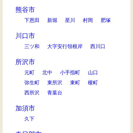
熊谷市
下恩田
新堀
星川
村岡
肥塚
川口市
三ツ和
大字安行領根岸
西川口
所沢市
元町
北中
小手指町
山口
弥生町
東所沢
東町
榎町
西所沢
青葉台
加須市
久下