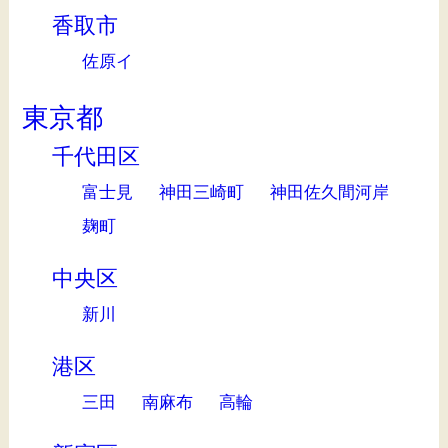
香取市
佐原イ
東京都
千代田区
富士見
神田三崎町
神田佐久間河岸
麹町
中央区
新川
港区
三田
南麻布
高輪