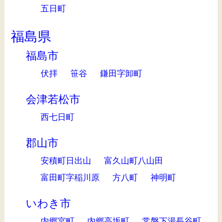
五日町
福島県
福島市
伏拝
笹谷
鎌田字卸町
会津若松市
西七日町
郡山市
安積町日出山
富久山町八山田
富田町字稲川原
方八町
神明町
いわき市
内郷宮町
内郷高坂町
常磐下湯長谷町