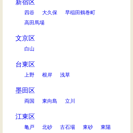
新宿区
四谷
大久保
早稲田鶴巻町
高田馬場
文京区
白山
台東区
上野
根岸
浅草
墨田区
両国
東向島
立川
江東区
亀戸
北砂
古石場
東砂
東陽