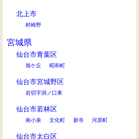
北上市
村崎野
宮城県
仙台市青葉区
旭ケ丘
昭和町
仙台市宮城野区
岩切字洞ノ口東
仙台市若林区
南小泉
文化町
新寺
河原町
仙台市太白区