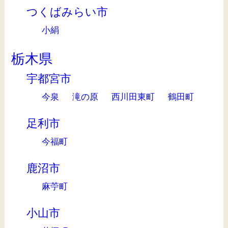
つくばみらい市
小絹
栃木県
宇都宮市
今泉
滝の原
西川田東町
鶴田町
足利市
今福町
鹿沼市
麻苧町
小山市