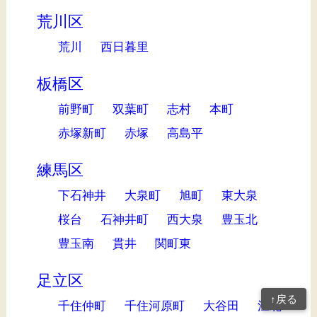
荒川区
荒川
西日暮里
板橋区
前野町
双葉町
志村
本町
赤塚新町
赤塚
高島平
練馬区
下石神井
大泉町
旭町
東大泉
桜台
石神井町
西大泉
豊玉北
豊玉南
貫井
関町東
足立区
↑戻る
千住仲町
千住河原町
大谷田
江北