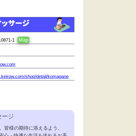
Map
871-1
row.com
w.keirow.com/shop/detail/komagane
セージ
す。皆様の期待に添えるよう、
安心・快適な生活を送れるお手