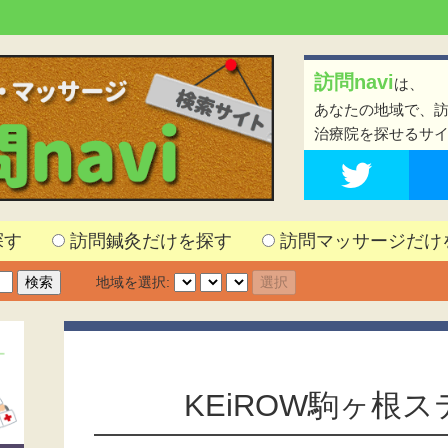
訪問navi
は、
あなたの地域で、
治療院を探せるサ
探す
訪問鍼灸だけを探す
訪問マッサージだけ
地域を選択:
KEiROW駒ヶ根