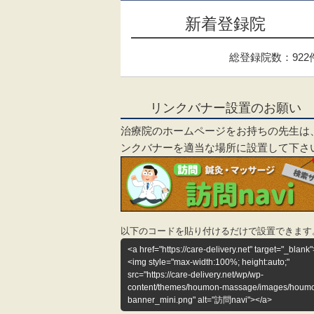
新着登録院
総登録院数：922
リンクバナー設置のお願い
治療院のホームページをお持ちの先生は
ンクバナーを適当な場所に設置して下さ
以下のコードを貼り付けるだけで設置できます
<a href="https://care-delivery.net" target="_blank"
<img style="max-width:100%; height:auto;"
src="https://care-delivery.net/wp/wp-
content/themes/houmon-massage/images/houm
banner_mini.png" alt="訪問navi"></a>