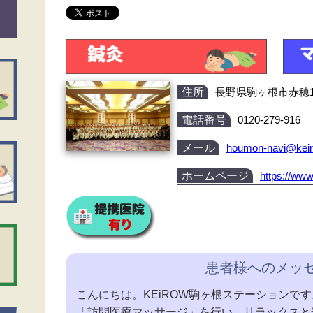
住所
長野県駒ヶ根市赤穂10
電話番号
0120-279-916
メール
houmon-navi@kei
ホームページ
https://ww
患者様へのメッ
こんにちは。KEiROW駒ヶ根ステーションで
「訪問医療マッサージ」を行い、リラックスと