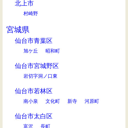
北上市
村崎野
宮城県
仙台市青葉区
旭ケ丘
昭和町
仙台市宮城野区
岩切字洞ノ口東
仙台市若林区
南小泉
文化町
新寺
河原町
仙台市太白区
富沢
長町