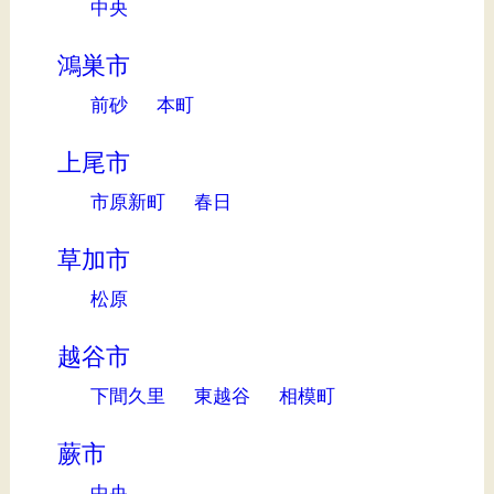
中央
鴻巣市
前砂
本町
上尾市
市原新町
春日
草加市
松原
越谷市
下間久里
東越谷
相模町
蕨市
中央