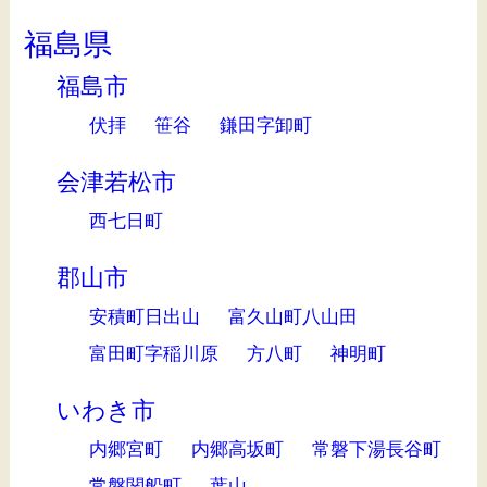
福島県
福島市
伏拝
笹谷
鎌田字卸町
会津若松市
西七日町
郡山市
安積町日出山
富久山町八山田
富田町字稲川原
方八町
神明町
いわき市
内郷宮町
内郷高坂町
常磐下湯長谷町
常磐関船町
葉山