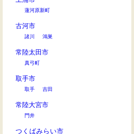
蓮河原新町
古河市
諸川
鴻巣
常陸太田市
真弓町
取手市
取手
吉田
常陸大宮市
門井
つくばみらい市