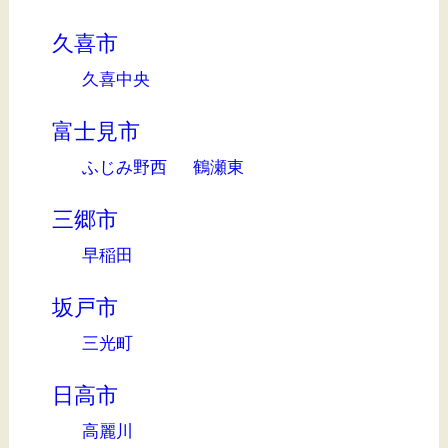
久喜市
久喜中央
富士見市
ふじみ野西
鶴瀬東
三郷市
早稲田
坂戸市
三光町
日高市
高麗川