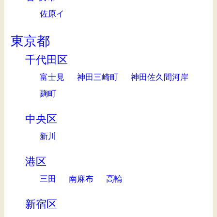
佐原イ
東京都
千代田区
富士見
神田三崎町
神田佐久間河岸
麹町
中央区
新川
港区
三田
南麻布
高輪
新宿区