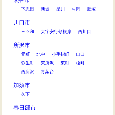
下恩田
新堀
星川
村岡
肥塚
川口市
三ツ和
大字安行領根岸
西川口
所沢市
元町
北中
小手指町
山口
弥生町
東所沢
東町
榎町
西所沢
青葉台
加須市
久下
春日部市