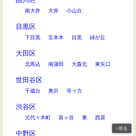
南大井
大井
小山台
目黒区
下目黒
五本木
目黒
緑が丘
大田区
北馬込
南蒲田
大森北
東矢口
世田谷区
千歳台
奥沢
等々力
渋谷区
元代々木町
富ヶ谷
東
西原
↑戻る
中野区