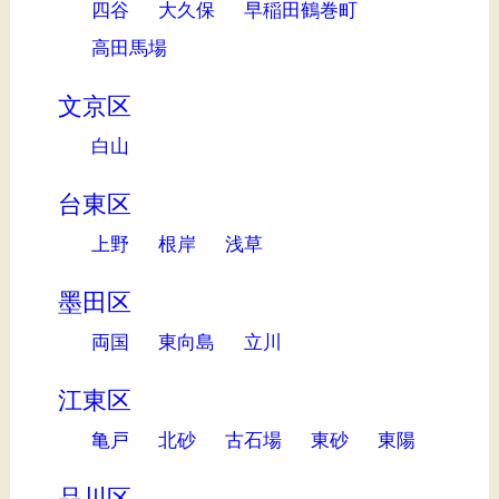
四谷
大久保
早稲田鶴巻町
高田馬場
文京区
白山
台東区
上野
根岸
浅草
墨田区
両国
東向島
立川
江東区
亀戸
北砂
古石場
東砂
東陽
品川区