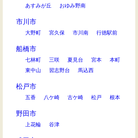
あすみが丘
おゆみ野南
市川市
大野町
宮久保
市川南
行徳駅前
船橋市
七林町
三咲
夏見台
宮本
本町
東中山
習志野台
馬込西
松戸市
五香
八ケ崎
古ケ崎
松戸
根本
野田市
上花輪
谷津