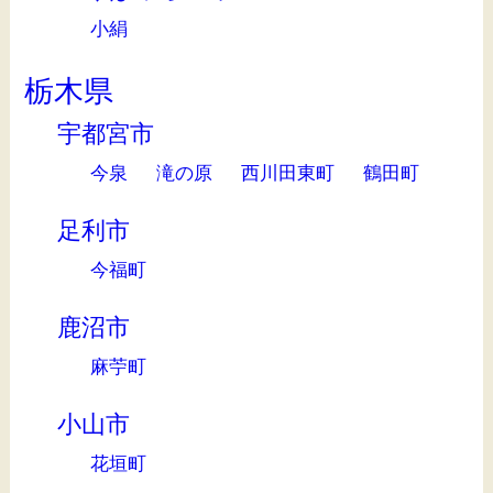
小絹
栃木県
宇都宮市
今泉
滝の原
西川田東町
鶴田町
足利市
今福町
鹿沼市
麻苧町
小山市
花垣町