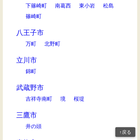
下篠崎町
南葛西
東小岩
松島
篠崎町
八王子市
万町
北野町
立川市
錦町
武蔵野市
吉祥寺南町
境
桜堤
三鷹市
井の頭
↑戻る