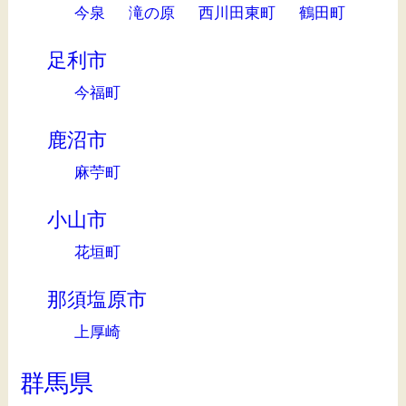
今泉
滝の原
西川田東町
鶴田町
足利市
今福町
鹿沼市
麻苧町
小山市
花垣町
那須塩原市
上厚崎
群馬県