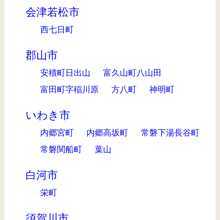
会津若松市
西七日町
郡山市
安積町日出山
富久山町八山田
富田町字稲川原
方八町
神明町
いわき市
内郷宮町
内郷高坂町
常磐下湯長谷町
常磐関船町
葉山
白河市
栄町
須賀川市