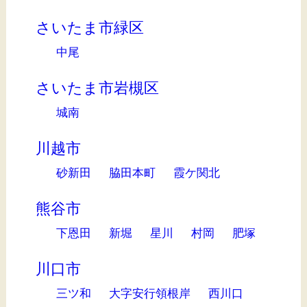
さいたま市緑区
中尾
さいたま市岩槻区
城南
川越市
砂新田
脇田本町
霞ケ関北
熊谷市
下恩田
新堀
星川
村岡
肥塚
川口市
三ツ和
大字安行領根岸
西川口