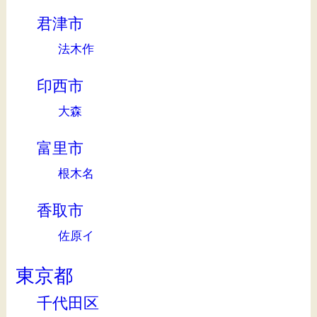
君津市
法木作
印西市
大森
富里市
根木名
香取市
佐原イ
東京都
千代田区