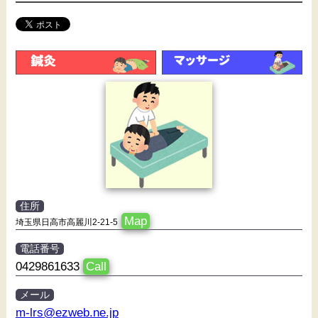
住所
Map
埼玉県日高市高麗川2-21-5
電話番号
0429861633
Call
メール
m-lrs@ezweb.ne.jp