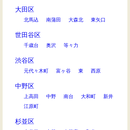
大田区
北馬込
南蒲田
大森北
東矢口
世田谷区
千歳台
奥沢
等々力
渋谷区
元代々木町
富ヶ谷
東
西原
中野区
上高田
中野
南台
大和町
新井
江原町
杉並区