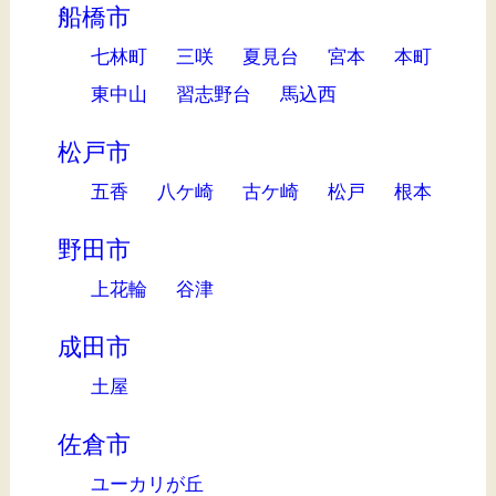
船橋市
七林町
三咲
夏見台
宮本
本町
東中山
習志野台
馬込西
松戸市
五香
八ケ崎
古ケ崎
松戸
根本
野田市
上花輪
谷津
成田市
土屋
佐倉市
ユーカリが丘