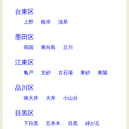
台東区
上野
根岸
浅草
墨田区
両国
東向島
立川
江東区
亀戸
北砂
古石場
東砂
東陽
品川区
南大井
大井
小山台
目黒区
下目黒
五本木
目黒
緑が丘