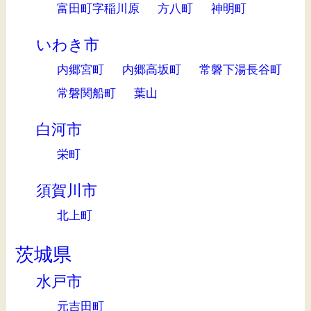
富田町字稲川原
方八町
神明町
いわき市
内郷宮町
内郷高坂町
常磐下湯長谷町
常磐関船町
葉山
白河市
栄町
須賀川市
北上町
茨城県
水戸市
元吉田町