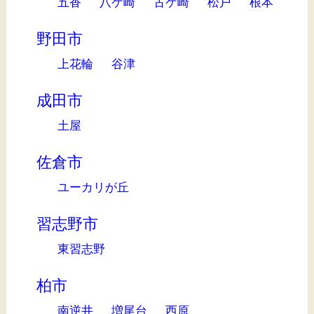
五香
八ケ崎
古ケ崎
松戸
根本
野田市
上花輪
谷津
成田市
土屋
佐倉市
ユーカリが丘
習志野市
東習志野
柏市
南逆井
増尾台
西原