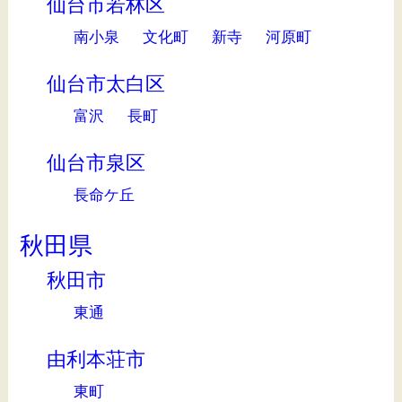
仙台市若林区
南小泉
文化町
新寺
河原町
仙台市太白区
富沢
長町
仙台市泉区
長命ケ丘
秋田県
秋田市
東通
由利本荘市
東町