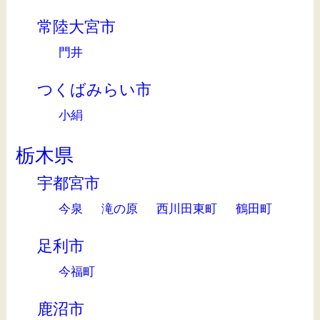
常陸大宮市
門井
つくばみらい市
小絹
栃木県
宇都宮市
今泉
滝の原
西川田東町
鶴田町
足利市
今福町
鹿沼市