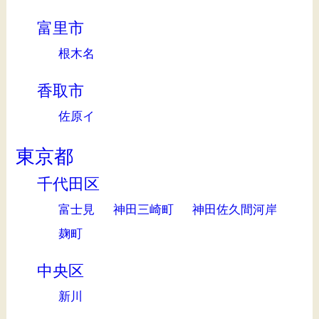
富里市
根木名
香取市
佐原イ
東京都
千代田区
富士見
神田三崎町
神田佐久間河岸
麹町
中央区
新川