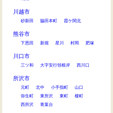
川越市
砂新田
脇田本町
霞ケ関北
熊谷市
下恩田
新堀
星川
村岡
肥塚
川口市
三ツ和
大字安行領根岸
西川口
所沢市
元町
北中
小手指町
山口
弥生町
東所沢
東町
榎町
西所沢
青葉台