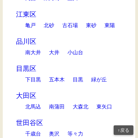
江東区
亀戸
北砂
古石場
東砂
東陽
品川区
南大井
大井
小山台
目黒区
下目黒
五本木
目黒
緑が丘
大田区
北馬込
南蒲田
大森北
東矢口
世田谷区
↑戻る
千歳台
奥沢
等々力