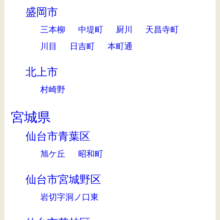
盛岡市
三本柳
中堤町
厨川
天昌寺町
川目
日吉町
本町通
北上市
村崎野
宮城県
仙台市青葉区
旭ケ丘
昭和町
仙台市宮城野区
岩切字洞ノ口東