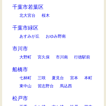
千葉市若葉区
北大宮台
桜木
千葉市緑区
あすみが丘
おゆみ野南
市川市
大野町
宮久保
市川南
行徳駅前
船橋市
七林町
三咲
夏見台
宮本
本町
東中山
習志野台
馬込西
松戸市